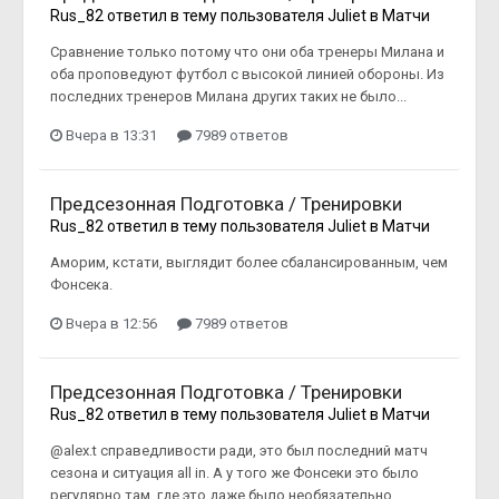
Rus_82
ответил в тему пользователя
Juliet
в
Матчи
Сравнение только потому что они оба тренеры Милана и
оба проповедуют футбол с высокой линией обороны. Из
последних тренеров Милана других таких не было...
Вчера в 13:31
7989 ответов
Предсезонная Подготовка / Тренировки
Rus_82
ответил в тему пользователя
Juliet
в
Матчи
Аморим, кстати, выглядит более сбалансированным, чем
Фонсека.
Вчера в 12:56
7989 ответов
Предсезонная Подготовка / Тренировки
Rus_82
ответил в тему пользователя
Juliet
в
Матчи
@alex.t справедливости ради, это был последний матч
сезона и ситуация all in. А у того же Фонсеки это было
регулярно там, где это даже было необязательно.