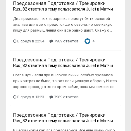
Предсезонная Подготовка / Тренировки
Rus_82
ответил в тему пользователя
Juliet
в
Матчи
Два предсезонных товарняка не могут быть основой
анализа для всего предстоящего сезона, но кое-какую
пищу для размышления они всё равно дают. Скажу о...
В среду в 22:54
7989 ответов
4
Предсезонная Подготовка / Тренировки
Rus_82
ответил в тему пользователя
Juliet
в
Матчи
Соглашусь, если при высокой линии, особых провалов
при контрах не было, то вот позиционную оборону Интер
хорошо проходил во втором тайме, пока мы замены не...
В среду в 13:23
7989 ответов
Предсезонная Подготовка / Тренировки
Rus_82
ответил в тему пользователя
Juliet
в
Матчи
В целом норм как для предсезонки. Всё ещё очень сыро,