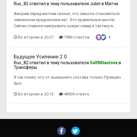
Rus_82
ответил в тему пользователя
Juliet
в
Матчи
Аморим перед матчем сказал, что смысла становиться
чемпионом предсезонки нет. Это правильные мысли.
Сейчас главное наигрывать новую схему и тактику и...
Во вторник в 20:27
7989 ответов
4
Будущее Усиление 2.0
Rus_82
ответил в тему пользователя
SelfMilanlove
в
Трансферы
Я так понял, что от нынешнего состава только Пулишич
был.
Во вторник в 20:13
48904 ответа