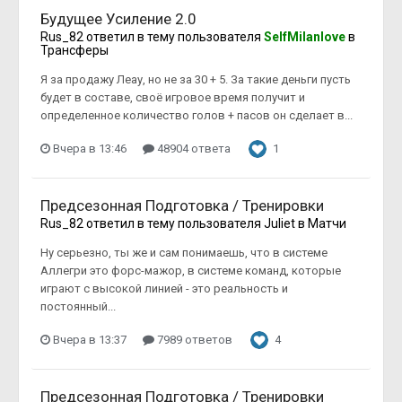
Будущее Усиление 2.0
Rus_82
ответил в тему пользователя
SelfMilanlove
в
Трансферы
Я за продажу Леау, но не за 30 + 5. За такие деньги пусть
будет в составе, своё игровое время получит и
определенное количество голов + пасов он сделает в...
Вчера в 13:46
48904 ответа
1
Предсезонная Подготовка / Тренировки
Rus_82
ответил в тему пользователя
Juliet
в
Матчи
Ну серьезно, ты же и сам понимаешь, что в системе
Аллегри это форс-мажор, в системе команд, которые
играют с высокой линией - это реальность и
постоянный...
Вчера в 13:37
7989 ответов
4
Предсезонная Подготовка / Тренировки