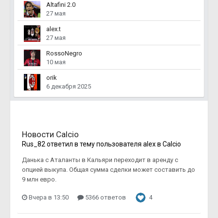
Altafini 2.0
27 мая
alex.t
27 мая
RossoNegro
10 мая
orik
6 декабря 2025
Новости Calcio
Rus_82
ответил в тему пользователя
alex
в
Calcio
Данька с Аталанты в Кальяри переходит в аренду с
опцией выкупа. Общая сумма сделки может составить до
9 млн евро.
Вчера в 13:50
5366 ответов
4