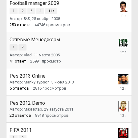
Football manager 2009
1
2
3
4
11
8
Автор:
K-S
,
25 ноября 2008
октября
2014
253
ответа
44746
просмотров
Сетевые Менеджеры
1
2
18
Автор:
Vlad
,
11 марта 2005
июня
2014
41
ответ
25991
просмотр
Pes 2013 Online
Автор:
Manky Typson
,
3 июня 2013
22
5
ответов
2816
просмотров
ноября
2013
Pes 2012 Demo
Автор:
MaxHotab
,
29 августа 2011
21
20
ответов
8918
просмотров
сентября
2012
FIFA 2011
1
2