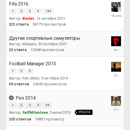
Fifa 2016
1
2
3
4
13
16
Автор:
Baster
,
13 октября 2011
сентября
2025
323
ответа
58779
просмотров
Другие спортивные симуляторы
Автор:
Maxyers
,
30 октября 2007
14
23
ответа
12368
просмотров
ноября
2021
Football Manager 2015
1
2
3
19
Автор:
Petr_Milan
,
9 октября 2014
февраля
2021
69
ответов
24045
просмотров
Pes 2014
1
2
3
4
9
21
ноября
Автор:
SelfMilanlove
,
5 июня 2013
PES2014
2014
205
ответов
39831
просмотр