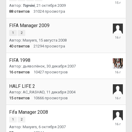
12
Автор:
Topчiнi
,
21 октября 2009
сентября
2010
88
ответов
31024
просмотра
FIFA Manager 2009
1
2
13
Автор:
Maxyers
,
15 августа 2008
февраля
2010
40
ответов
21294
просмотра
FIFA 1998
Автор:
дьяволёнок
,
30 декабря 2007
12
16
ответов
10427
просмотров
января
2010
HALF LIFE 2
Автор:
AC_RASHAD
,
11 декабря 2004
1
15
ответов
10666
просмотров
декабря
2009
Fifa Manager 2008
1
2
29
Автор:
Maxyers
,
6 октября 2007
ноября
2009