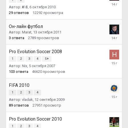
13
Автор:
K-S
,
6 октября 2010
октября
2011
29
ответов
12292
просмотра
Он-лайн футбол
Автор:
Marat
,
13 октября 2011
13
3
ответа
2789
просмотров
октября
2011
Pro Evolution Soccer 2008
1
2
3
4
5
22
Автор:
Nix
,
5 октября 2007
октября
2010
103
ответа
46620
просмотров
FIFA 2010
1
2
3
4
25
Автор:
vladak
,
12 сентября 2009
сентября
2010
89
ответов
27951
просмотр
Pro Evolution Soccer 2010
1
2
3
4