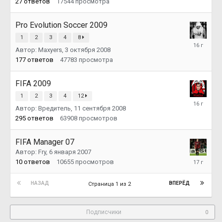
27
ответов
17544
просмотра
Pro Evolution Soccer 2009
1
2
3
4
8
22
Автор:
Maxyers
,
3 октября 2008
сентября
2009
177
ответов
47783
просмотра
FIFA 2009
1
2
3
4
12
12
Автор:
Вредитель
,
11 сентября 2008
сентября
2009
295
ответов
63908
просмотров
FIFA Manager 07
Автор:
Fry
,
6 января 2007
7
10
ответов
10655
просмотров
июля
2009
НАЗАД
ВПЕРЁД
Страница 1 из 2
Подписчики
0