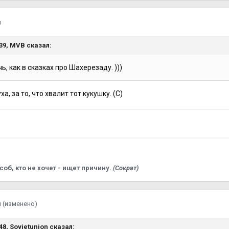
я
:39,
MVB
сказал:
ь, как в сказках про Шахерезаду. )))
а, за то, что хвалит тот кукушку. (С)
соб, кто не хочет - ищет причину.
(Сократ)
я
(изменено)
:48,
Sovietunion
сказал: