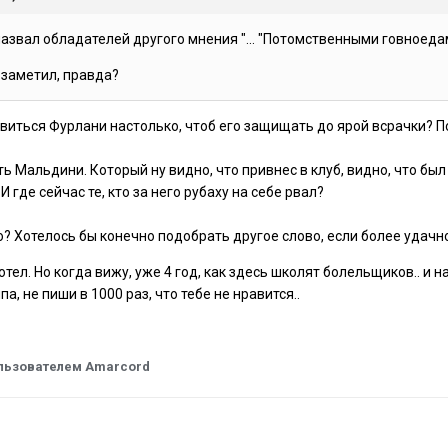
назвал обладателей другого мнения "... "Потомственными говноедам
 заметил, правда?
виться Фурлани настолько, чтоб его защищать до ярой всрачки? По
 Мальдини. Который ну видно, что привнес в клуб, видно, что был 
 где сейчас те, кто за него рубаху на себе рвал?
о? Хотелось бы конечно подобрать другое слово, если более удачн
отел. Но когда вижу, уже 4 год, как здесь школят болельщиков.. и 
а, не пиши в 1000 раз, что тебе не нравится..
льзователем Amarcord