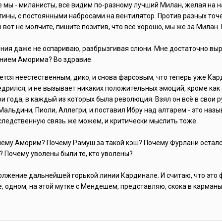
се мы - миланисты, все видим по-разному лучший Милан, желая на 
тины, с постоянными набросами на вентилятор. Против разных точек
 вот не молчите, пишите позитив, что всё хорошо, мы же за Милан. Н
ения даже не оспариваю, разбрызгивая слюни. Мне достаточно вы
нием Аморима? Во здравие.
ется неестественным, дико, и снова фарсовым, что теперь уже Ка
дрился, и не вызывает никаких положительных эмоций, кроме как 
ри года, в каждый из которых была революция. Взял он всё в свои ру
Мальдини, Пиоли, Аллегри, и поставил Ибру над алтарем - это назыв
следственную связь же можем, и критически мыслить тоже.
ему Аморим? Почему Рамуш за такой кэш? Почему Фурлани остался 
? Почему уволены были те, кто уволены?
олжение дальнейшей горькой линии Кардинале. И считаю, что это 
, одном, на этой мутке с Мендешем, представляю, скока в карманы