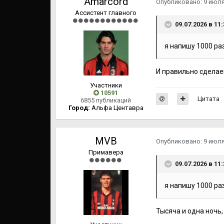
Amarcord
Опубликовано:
9 июл
Ассистент главного
09.07.2026 в 11
я напишу 1000 раз
И правильно сделаеш
Участники
10591
Цитата
6855 публикаций
Город:
Альфа Центавра
MVB
Опубликовано:
9 июл
Примавера
09.07.2026 в 11
я напишу 1000 раз
Тысяча и одна ночь, 