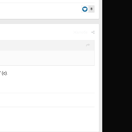
8
Жалоба
(с).