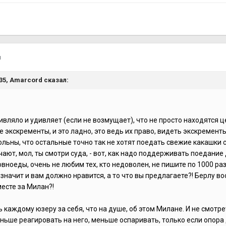
я
:35,
Amarcord
сказал:
дивляло и удивляет (если не возмущает), что не просто находятся
е экскременты, и это ладно, это ведь их право, видеть экскремент
льны, что остальные точно так не хотят поедать свежие какашки с
ают, мол, ты смотри суда, - вот, как надо поддерживать поедание 
ноеды, очень не любим тех, кто недоволен, не пишите по 1000 раз,
 значит и вам должно нравится, а то что вы предлагаете?! Берлу во
есте за Милан?!
 каждому юзеру за себя, что на душе, об этом Милане. И не смотр
ньше реагировать на него, меньше оспаривать, только если опор