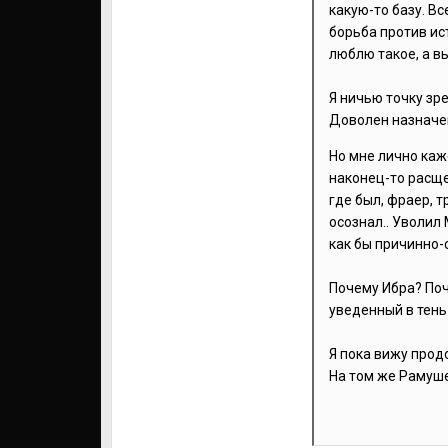
какую-то базу. В
борьба против ис
люблю такое, а вы
Я ничью точку зр
Доволен назначе
Но мне лично каж
наконец-то расще
где был, фраер, т
осознал.. Уволил 
как бы причинно-
Почему Ибра? Поч
уведенный в тень
Я пока вижу прод
На том же Рамуше