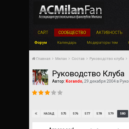
САЙТ
СООБЩЕСТВО
АКТИВНОСТЬ
Форум
Календарь
Модераторы тем
Главная
Милан
Состав
Руководство клуба
Руководство Клуба
Автор:
Korando
,
29 декабря 2004
в
Руко
575
576
577
578
579
580
НАЗАД