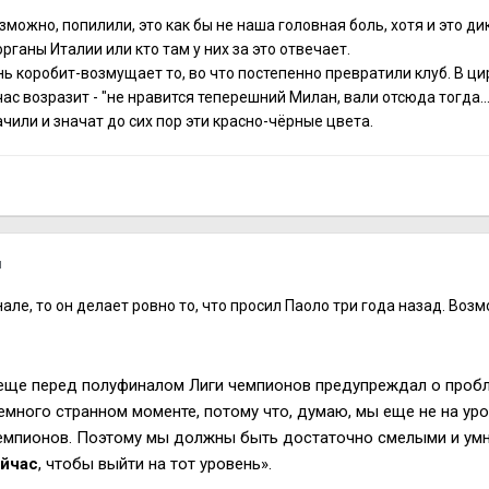
озможно, попилили, это как бы не наша головная боль, хотя и это ди
рганы Италии или кто там у них за это отвечает.
ь коробит-возмущает то, во что постепенно превратили клуб. В цир
ас возразит - "не нравится теперешний Милан, вали отсюда тогда..."
чили и значат до сих пор эти красно-чёрные цвета.
я
але, то он делает ровно то, что просил Паоло три года назад. Возм
еще перед полуфиналом Лиги чемпионов предупреждал о пробл
много странном моменте, потому что, думаю, мы еще не на уро
емпионов. Поэтому мы должны быть достаточно смелыми и умн
ейчас
, чтобы выйти на тот уровень».