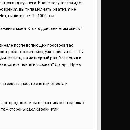
наш взгляд лучшего. Иначе получается идёт
 зрения, вы типа молчать, хватит, я не
ет, пишите все. По 1000 раз.
ражения моей. Кто-то доволен этим окном?
рдинале после вопиющих просёров так
осторожного скепсиса, уже привычного. Ты
ки, ептыть, на четвертый раз. Всё понял и
ается всё понял и осознал? Да ну... Ну мы
в совете, просто снятый с поста и
фарс продолжается по распилам на сделках.
 там стороны сделки закинули.