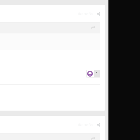
Жалоба
1
Жалоба