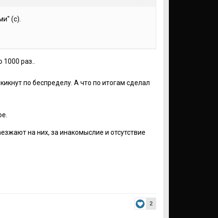
и" (с).
 1000 раз..
кикнут по беспределу. А что по итогам сделал
ое.
наезжают на них, за инакомыслие и отсутствие
2