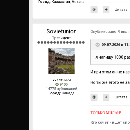
Город:
Казахстан, Астана
Цитата
Sovietunion
Опубликовано:
9 июл
Президент
09.07.2026 в 11
я напишу 1000 раз
И при этом он не на
Участники
Но ты же этого не з
9405
14775 публикаций
Город:
Канада
Цитата
ТОЛЬКО МИЛАН!
Кто хочет - ищет спо