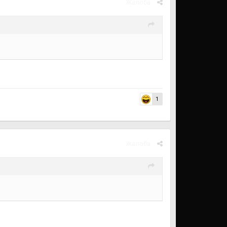
Жалоба
)
1
Жалоба