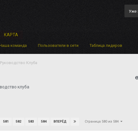
Уже 
КАРТА
Наша команда
Пользователи в сети
Таблица лидеров
Руководство Клуба
водство клуба
Страница 580 из 584
581
582
583
584
ВПЕРЁД