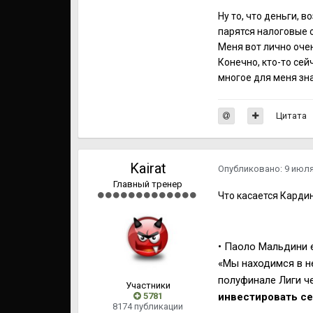
Ну то, что деньги, в
парятся налоговые о
Меня вот лично очен
Конечно, кто-то сейч
многое для меня зна
Цитата
Kairat
Опубликовано:
9 июл
Главный тренер
Что касается Кардин
• Паоло Мальдини 
«Мы находимся в не
полуфинале Лиги ч
Участники
5781
инвестировать с
8174 публикации