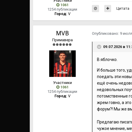
Участники
1061
Цитата
1254 публикации
Город:
V
MVB
Опубликовано:
9 июл
Примавера
09.07.2026 в 11
В яблочко.
И больше того, у
поедать эти новы
Участники
ещё очень недово
1061
недовольных поуч
1254 публикации
Город:
V
потомственные гов
жрем говно, а это
форум?! Мы же вм
Предлагаю писать
чужое мнение, ме