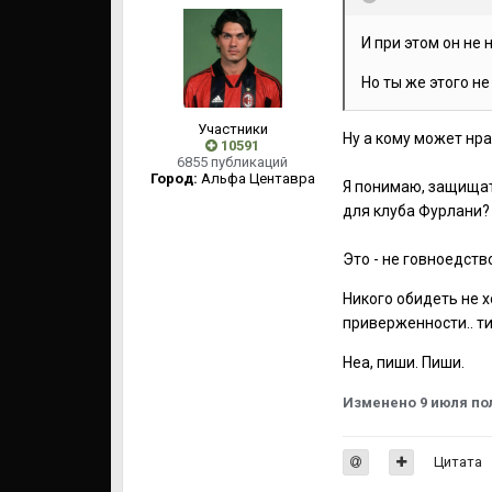
И при этом он не 
Но ты же этого не
Участники
Ну а кому может нра
10591
6855 публикаций
Город:
Альфа Центавра
Я понимаю, защищать
для клуба Фурлани? И
Это - не говноедств
Никого обидеть не х
приверженности.. тип
Неа, пиши. Пиши.
Изменено
9 июля
по
Цитата