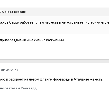
я
:07,
alex.t
сказал:
жное Сарри работает с тем что есть и не устраивает истерики что
е привередливый и не сильно капризный.
я
(изменено)
аню и раскроет на левом фланге, форварды в Аталанте же есть.
льзователем Райкаард