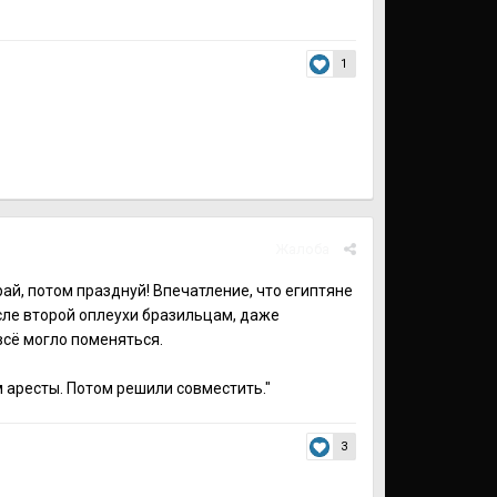
1
Жалоба
ай, потом празднуй! Впечатление, что египтяне
сле второй оплеухи бразильцам, даже
всё могло поменяться.
м аресты. Потом решили совместить."
3