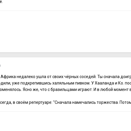
е.
я
Африка недалеко ушла от своих чёрных соседей. Ты сначала доигр
одили, уже подкрепившись халяльным пивком. У Хааланда и Ко. по
оменялось. Ясно же, что с бразильцами играют. И в любой момент 
сегда, в своём репертуаре: "Сначала намечались торжества. Пото