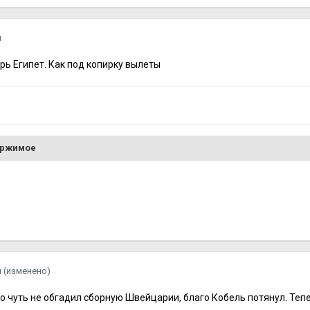
я
ерь Египет. Как под копирку вылеты
ержимое
я
(изменено)
 чуть не обгадил сборную Швейцарии, благо Кобель потянул. Тепер