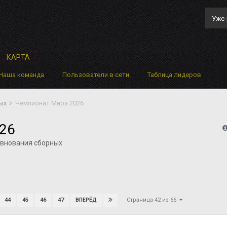
Уже 
КАРТА
Наша команда
Пользователи в сети
Таблица лидеров
ных
Чемпионат Мира 2026
26
внования сборных
Страница 42 из 66
44
45
46
47
ВПЕРЁД