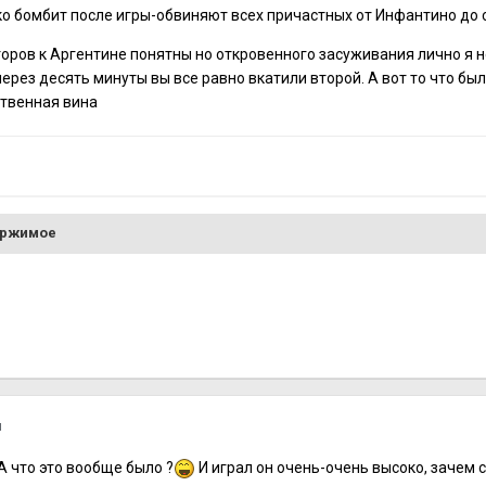
ко бомбит после игры-обвиняют всех причастных от Инфантино до 
оров к Аргентине понятны но откровенного засуживания лично я н
ерез десять минуты вы все равно вкатили второй. А вот то что бы
ственная вина
ержимое
я
А что это вообще было ?
И играл он очень-очень высоко, зачем 