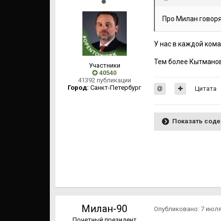
Про Милан говоря
У нас в каждой ком
Тем более Кытманов
Участники
40540
41392 публикации
Город:
Cанкт-Петербург
Цитата
Показать сод
Милан-90
Опубликовано:
7 июл
Почетный президент