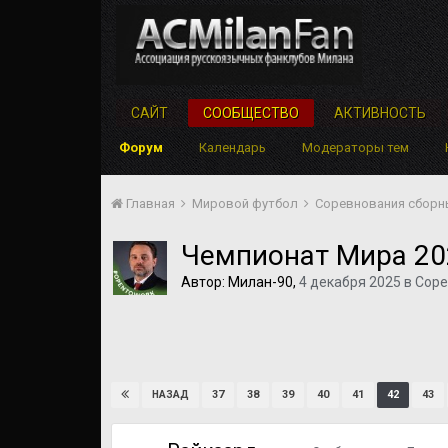
САЙТ
СООБЩЕСТВО
АКТИВНОСТЬ
Форум
Календарь
Модераторы тем
Главная
Мировой футбол
Соревнования сбор
Чемпионат Мира 20
Автор:
Милан-90
,
4 декабря 2025
в
Соре
37
38
39
40
41
42
43
НАЗАД