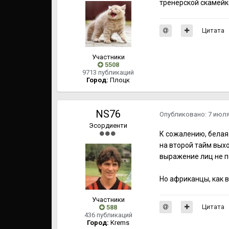
тренерской скамейк
Цитата
Участники
5508
9713 публикаций
Город:
Плоцк
NS76
Опубликовано:
7 июл
Эсордиенти
К сожалению, белая 
на второй тайм вых
выражение лиц не п
Но африканцы, как в
Участники
Цитата
588
436 публикаций
Город:
Krems