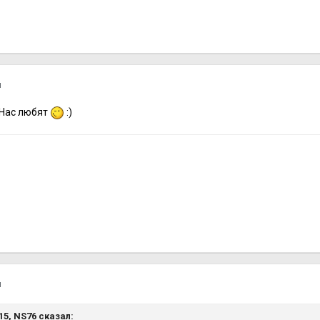
я
 Нас любят
:
)
я
:15,
NS76
сказал: