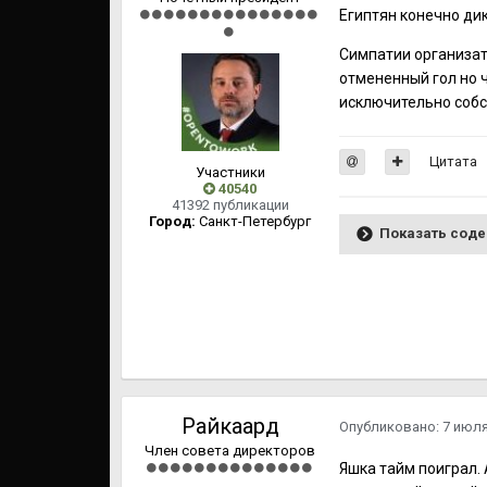
Египтян конечно ди
Симпатии организат
отмененный гол но ч
исключительно соб
Цитата
Участники
40540
41392 публикации
Город:
Cанкт-Петербург
Показать сод
Райкаард
Опубликовано:
7 июл
Член совета директоров
Яшка тайм поиграл. 