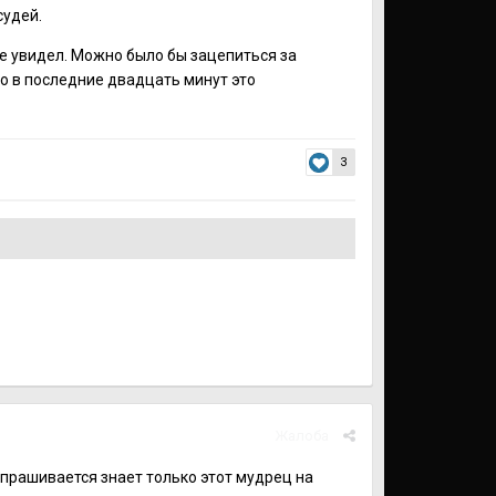
судей.
е увидел. Можно было бы зацепиться за
ло в последние двадцать минут это
3
Жалоба
спрашивается знает только этот мудрец на