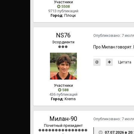
Участники
5508
9713 публикаций
Город:
Плоцк
NS76
Опубликовано:
7 июл
Эсордиенти
Про Милан говорят.
Цитата
Участники
588
436 публикаций
Город:
Krems
Милан-90
Опубликовано:
7 июл
Почетный президент
07.07.2026 в 20