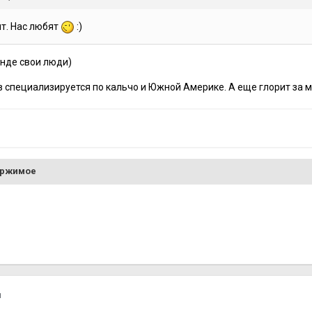
т. Нас любят
:
)
анде свои люди)
 специализируется по кальчо и Южной Америке. А еще глорит за м
ержимое
я