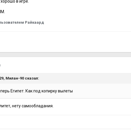
 хорошо в игре.
ЧМ.
льзователем Райкаард
я
:29,
Милан-90
сказал:
еперь Египет. Как под копирку вылеты
итет, нету самообладания.