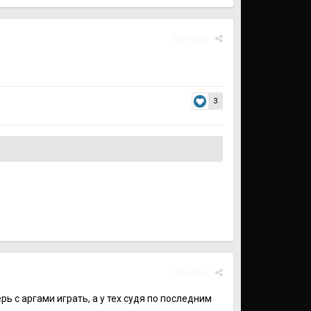
Жалоба
3
Жалоба
ь с аргами играть, а у тех судя по последним