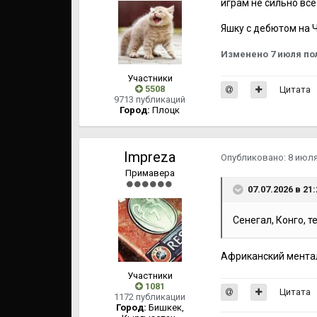
играм не сильно всё
Яшку с дебютом на 
Изменено
7 июля
по
Участники
5508
Цитата
9713 публикаций
Город:
Плоцк
Impreza
Опубликовано:
8 июл
Примавера
07.07.2026 в 21
Сенегал, Конго, т
Африканский ментал
Участники
1081
Цитата
1172 публикации
Город:
Бишкек,