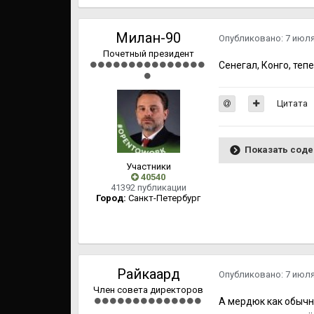
Милан-90
Опубликовано:
7 июл
Почетный президент
Сенегал, Конго, теп
Цитата
Показать сод
Участники
40540
41392 публикации
Город:
Cанкт-Петербург
Райкаард
Опубликовано:
7 июл
Член совета директоров
А мердюк как обычно