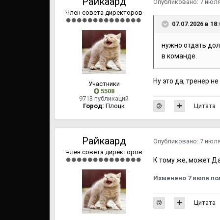
Райкаард
Опубликовано:
7 июл
Член совета директоров
07.07.2026 в 18
нужно отдать дол
в команде.
Ну это да, тренер н
Участники
5508
9713 публикаций
Город:
Плоцк
Цитата
Райкаард
Опубликовано:
7 июл
Член совета директоров
К тому же, может Д
Изменено
7 июля
по
Цитата