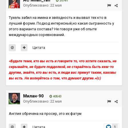
AC Milan_fan
20761
Опубликовано:
22 мая
Тухель забил на имена и звёздность и вызвал тех кто в
лучшей форме. Подход интересный,но какая сыгранность у
этого варианта состава? Не говоря уже об опыте
международных соревнований.
Цитата
«Будьте теми, кто вы есть и говорите то, что хотите сказать, не
скрывайте, не будьте подделкой, не старайтесь быть кем-то
другим, знайте, кто вы есть, и люди вас примут таким, каковы
вы есть. Не волнуйтесь о том, что думают другие.»(с)
Милан-90
40543
Опубликовано:
22 мая
Англия обречена на просер, это их фатум
Цитата
1