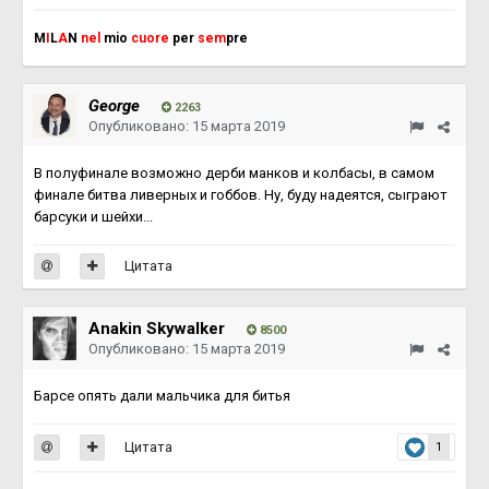
M
I
L
A
N
nel
mio
cuore
per
sem
pre
George
2263
Опубликовано:
15 марта 2019
В полуфинале возможно дерби манков и колбасы, в самом
финале битва ливерных и гоббов. Ну, буду надеятся, сыграют
барсуки и шейхи...
Цитата
Anakin Skywalker
8500
Опубликовано:
15 марта 2019
Барсе опять дали мальчика для битья
Цитата
1