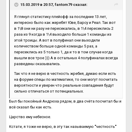
15.03.2019 в 20:57, fantom79 сказал:
Я глянул статистику плейофф за последние 13 лет,
интересно было как жеребят Юве, Барсу и Реал. Так вот
в 1\8 они ни разу не пересекались, в 1\4 пересеклись 2
раза из 9 когда в 1\4 выходило больше 1 команды из
этой троицы. А вот в полуфинал они выходили
количеством больше одной команды 5 раз, а
пересеклись из 5 только 1, да и то в том случае когда
вышли все трое ))) А в остальных 4 полуфиналах всегда
разведены оказывались.
Так что я не верю в честность жребия, думаю если есть
на форуме спецы по математике, то они могут посчитать
вероятности и уверен что реальные совпадения будут
сильно отличаться от потенциальных.
Был бы покойный Андрюха рядом, в два счёта посчитал бы и
всё сказал бы как есть.
Царство ему небесное.
Кстати, я тоже не верю, в эту так называемую
"
честность
"