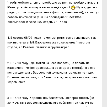
Чтобы моё появление приобрело смысл, попробую отмазать
Ювентус всё-таки (ну а зачем я ещё здесь?
Шутка, делаю
редко, только когда касается фактов, а не мнений), т.к. он тут
совсем притянут за уши. За последние 13 лет Юве
оказывался в весенней стадии ЛЧ 7 раз.
1. В сезоне 08/09 никак не мог встретиться с испанцами, так
как вылетел в 1/8, Барселона же тоже заняла 1 место в
группе, а с Реалом Ювентус в группе играл.
2. В 12/13 году - Да, могли на Реал попасть, но попали на
Баварию в 1/8 (которая вышла со второго места). Что она
потом сделала с Барселоной, думаю, напоминать не надо.
Позвольте считать, что Аньелли вряд ли грел там что-то на
жеребьёвке
3. В 14/15 году. Хорошо, приблизительная вероятность (не
хочу считать все влияющие на это события, так как тут по