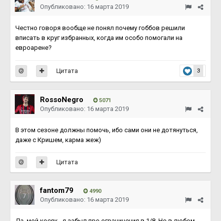
Опубликовано:
16 марта 2019
Честно говоря вообще не понял почему гоббов решили
вписать в круг избранных, когда им особо помогали на
евроарене?
Цитата
3
RossoNegro
5071
Опубликовано:
16 марта 2019
В этом сезоне должны помочь, ибо сами они не дотянуться,
даже с Кришем, карма жеж)
Цитата
fantom79
4990
Опубликовано:
16 марта 2019
Да, мой косяк - я забыл про ограничения в 1/8. Но в любом