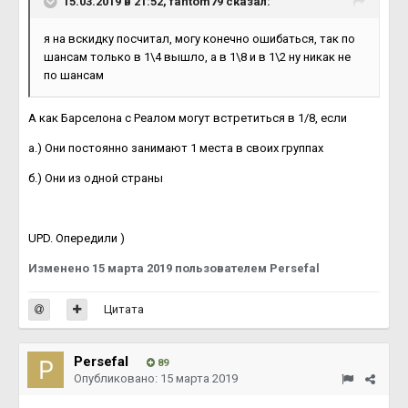
15.03.2019 в 21:52, fantom79 сказал:
я на вскидку посчитал, могу конечно ошибаться, так по
шансам только в 1\4 вышло, а в 1\8 и в 1\2 ну никак не
по шансам
А как Барселона с Реалом могут встретиться в 1/8, если
а.) Они постоянно занимают 1 места в своих группах
б.) Они из одной страны
UPD. Опередили )
Изменено
15 марта 2019
пользователем Persefal
Цитата
Persefal
89
Опубликовано:
15 марта 2019