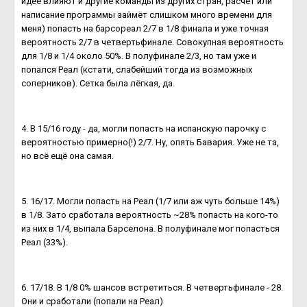
идее влияют и другие команды из других стран, расчёт или
написание программы займёт слишком много времени для
меня) попасть на барсореал 2/7 в 1/8 финала и уже точная
вероятность 2/7 в четвертьфинале. Совокупная вероятность
для 1/8 и 1/4 около 50%. В полуфинале 2/3, но там уже и
попался Реал (кстати, слабейший тогда из возможных
соперников). Сетка была лёгкая, да.
4. В 15/16 году - да, могли попасть на испанскую парочку с
вероятностью примерно(!) 2/7. Ну, опять Бавария. Уже не та,
но всё ещё она самая.
5. 16/17. Могли попасть на Реал (1/7 или аж чуть больше 14%)
в 1/8. Зато сработала вероятность ~28% попасть на кого-то
из них в 1/4, выпала Барселона. В полуфинале мог попасться
Реал (33%).
6. 17/18. В 1/8 0% шансов встретиться. В четвертьфинале - 28.
Они и сработали (попали на Реал)