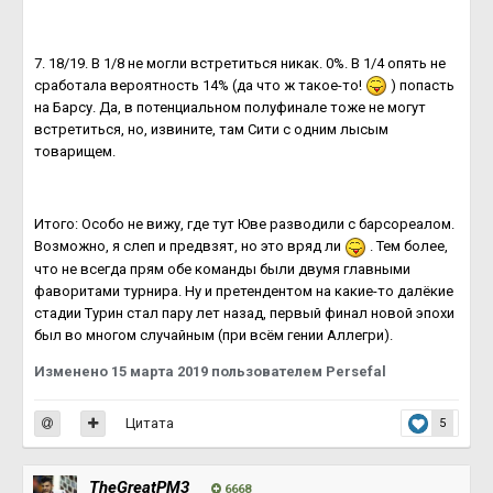
7. 18/19. В 1/8 не могли встретиться никак. 0%. В 1/4 опять не
сработала вероятность 14% (да что ж такое-то!
) попасть
на Барсу. Да, в потенциальном полуфинале тоже не могут
встретиться, но, извините, там Сити с одним лысым
товарищем.
Итого: Особо не вижу, где тут Юве разводили с барсореалом.
Возможно, я слеп и предвзят, но это вряд ли
. Тем более,
что не всегда прям обе команды были двумя главными
фаворитами турнира. Ну и претендентом на какие-то далёкие
стадии Турин стал пару лет назад, первый финал новой эпохи
был во многом случайным (при всём гении Аллегри).
Изменено
15 марта 2019
пользователем Persefal
Цитата
5
TheGreatPM3
6668