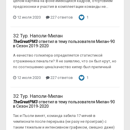
целом картина на фоне имеющихся кадров, отсутсвием
предсезонки и участия в комплеетации команды не...
12 июля 2020
227 ответов
1
32 Тур. Наполи-Милан
TheGreatPM3
ответил в тему пользователя
Милан-90
в
Сезон 2019-2020
А еачество голкипера определяется статистикой
отраженных пенальти? Я не заявляю, что он был крут, но
по соотношению цена/качество кипер был приличный
12 июля 2020
227 ответов
1
32 Тур. Наполи-Милан
TheGreatPM3
ответил в тему пользователя
Милан-90
в
Сезон 2019-2020
Так и Пьоли винят, команда забила 17 мячей в
чемпионате после перерыва (ни разу не проиграв) с
таким тяжелым и интенсивном графиком, смешно даже)