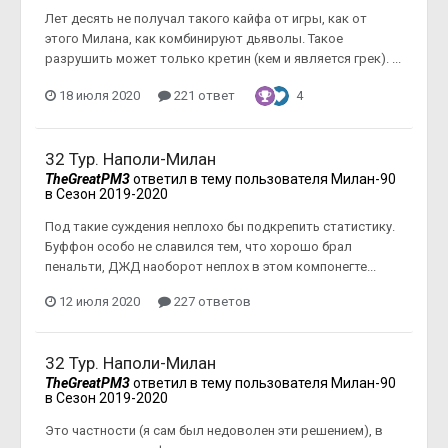
Лет десять не получал такого кайфа от игры, как от
этого Милана, как комбинируют дьяволы. Такое
разрушить может только кретин (кем и является грек). ...
18 июля 2020
221 ответ
4
32 Тур. Наполи-Милан
TheGreatPM3
ответил в тему пользователя
Милан-90
в
Сезон 2019-2020
Под такие суждения неплохо бы подкрепить статистику.
Буффон особо не славился тем, что хорошо брал
пенальти, ДЖД наоборот неплох в этом компонегте...
12 июля 2020
227 ответов
32 Тур. Наполи-Милан
TheGreatPM3
ответил в тему пользователя
Милан-90
в
Сезон 2019-2020
Это частности (я сам был недоволен эти решением), в