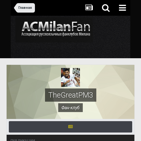
Главная
TheGreatPM3
Фан-клуб
ПУБЛИКАЦИИ