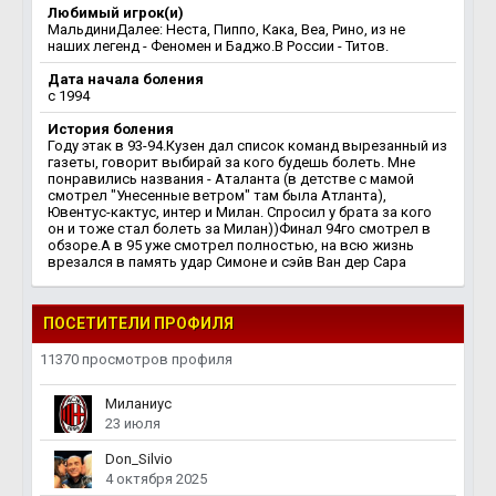
Любимый игрок(и)
МальдиниДалее: Неста, Пиппо, Кака, Веа, Рино, из не
наших легенд - Феномен и Баджо.В России - Титов.
Дата начала боления
c 1994
История боления
Году этак в 93-94.Кузен дал список команд вырезанный из
газеты, говорит выбирай за кого будешь болеть. Мне
понравились названия - Аталанта (в детстве с мамой
смотрел "Унесенные ветром" там была Атланта),
Ювентус-кактус, интер и Милан. Спросил у брата за кого
он и тоже стал болеть за Милан))Финал 94го смотрел в
обзоре.А в 95 уже смотрел полностью, на всю жизнь
врезался в память удар Симоне и сэйв Ван дер Сара
ПОСЕТИТЕЛИ ПРОФИЛЯ
11370 просмотров профиля
Миланиус
23 июля
Don_Silvio
4 октября 2025