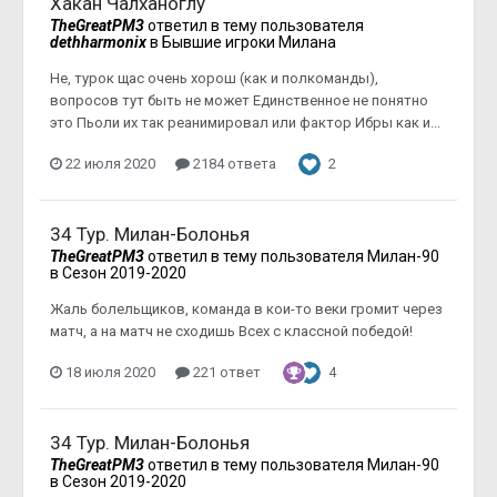
Хакан Чалханоглу
TheGreatPM3
ответил в тему пользователя
dethharmonix
в
Бывшие игроки Милана
Не, турок щас очень хорош (как и полкоманды),
вопросов тут быть не может Единственное не понятно
это Пьоли их так реанимировал или фактор Ибры как и...
22 июля 2020
2184 ответа
2
34 Тур. Милан-Болонья
TheGreatPM3
ответил в тему пользователя
Милан-90
в
Сезон 2019-2020
Жаль болельщиков, команда в кои-то веки громит через
матч, а на матч не сходишь Всех с классной победой!
18 июля 2020
221 ответ
4
34 Тур. Милан-Болонья
TheGreatPM3
ответил в тему пользователя
Милан-90
в
Сезон 2019-2020