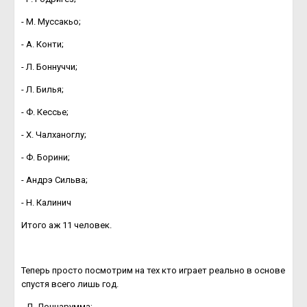
- М. Муссакьо;
- А. Конти;
- Л. Боннуччи;
- Л. Билья;
- Ф. Кессье;
- Х. Чалханоглу;
- Ф. Борини;
- Андрэ Сильва;
- Н. Калинич
Итого аж 11 человек.
Теперь просто посмотрим на тех кто играет реально в основе
спустя всего лишь год.
- Д. Доннарумма;