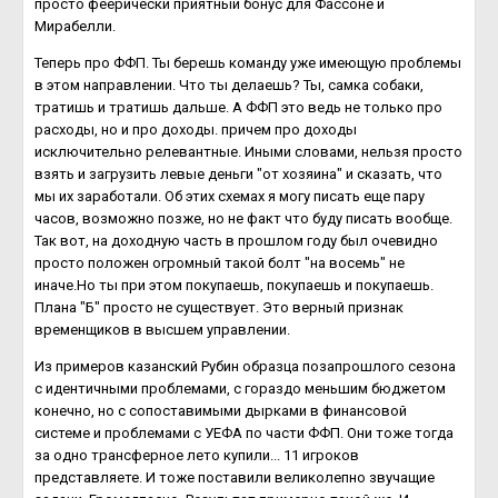
просто феерически приятный бонус для Фассоне и
Мирабелли.
Теперь про ФФП. Ты берешь команду уже имеющую проблемы
в этом направлении. Что ты делаешь? Ты, самка собаки,
тратишь и тратишь дальше. А ФФП это ведь не только про
расходы, но и про доходы. причем про доходы
исключительно релевантные. Иными словами, нельзя просто
взять и загрузить левые деньги "от хозяина" и сказать, что
мы их заработали. Об этих схемах я могу писать еще пару
часов, возможно позже, но не факт что буду писать вообще.
Так вот, на доходную часть в прошлом году был очевидно
просто положен огромный такой болт "на восемь" не
иначе.Но ты при этом покупаешь, покупаешь и покупаешь.
Плана "Б" просто не существует. Это верный признак
временщиков в высшем управлении.
Из примеров казанский Рубин образца позапрошлого сезона
с идентичными проблемами, с гораздо меньшим бюджетом
конечно, но с сопоставимыми дырками в финансовой
системе и проблемами с УЕФА по части ФФП. Они тоже тогда
за одно трансферное лето купили... 11 игроков
представляете. И тоже поставили великолепно звучащие