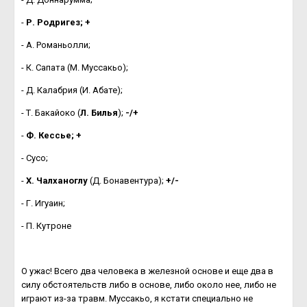
-
Р. Родригез; +
- А. Романьолли;
- К. Сапата (М. Муссакьо);
- Д. Калабрия (И. Абате);
- Т. Бакайоко (
Л. Билья
);
-/+
-
Ф. Кессье; +
- Сусо;
-
Х. Чалханоглу
(Д. Бонавентура);
+/-
- Г. Игуаин;
- П. Кутроне
О ужас! Всего два человека в железной основе и еще два в
силу обстоятельств либо в основе, либо около нее, либо не
играют из-за травм. Муссакьо, я кстати специально не