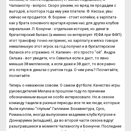
Чалханоглу - вопрос. Скоро узнаем, но вряд ли продадим с
выгодой, а полтора года ему уже платили. Ф. Кессье, увы
сейчас не продается. Ф. Борини - стоит копейки, а зарплата
как у брата основного вратаря кроме нас для других клубов
нереальная. Л. Бонуччи - отдельная история, но денег в
бухгалтерский баланс (а именно он интересует УЕФА при ФФП)
этот трансфер точно не принес, но зарплату и мягко говоря
немаленькую этот игрок за год получил и в бухгалтерском
балансе это отражено. Н. Калинич - это просто "ой". Андре
Сильва - вот увидите, что Севилья если и даст, то явно
меньше 38 миллионов, а если даже и 38 даст, то все равно
это потеря в деньгах с учетом года. О чем речь? Посчитайте,
посчитайте.
Теперь о неважном совсем. О самом футболе. Качество игры
руководителей Милана в прошлом году по причинам
обозначенным выше не особо интересовало. Но в сезоне
команду тащили в разные периоды все те же люди, которые
были куплены "глупым" Галлиани. Бонавентура, Сусо,
Романьолли, иногда выпускники академии клуба Кутроне и
Доннарумма (младший), да во второй части сезона вдруг
разыгравшиеся в моменте Чалханоглу и Боннуччи. Последнее