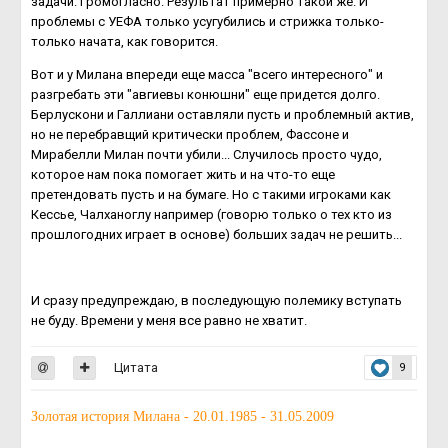
задачи. Громогласно. Результат примерно такой же. И
проблемы с УЕФА только усугубились и стрижка только-
только начата, как говорится.
Вот и у Милана впереди еще масса "всего интересного" и
разгребать эти "авгиевы конюшни" еще придется долго.
Берлускони и Галлиани оставляли пусть и проблемный актив,
но не перебравщий критически проблем, Фассоне и
Мирабелли Милан почти убили... Случилось просто чудо,
которое нам пока помогает жить и на что-то еще
претендовать пусть и на бумаге. Но с такими игроками как
Кессье, Чалханоглу например (говорю только о тех кто из
прошлогодних играет в основе) больших задач не решить...
И сразу предупреждаю, в последующую полемику вступать
не буду. Времени у меня все равно не хватит.
Цитата
9
Золотая история Милана - 20.01.1985 - 31.05.2009