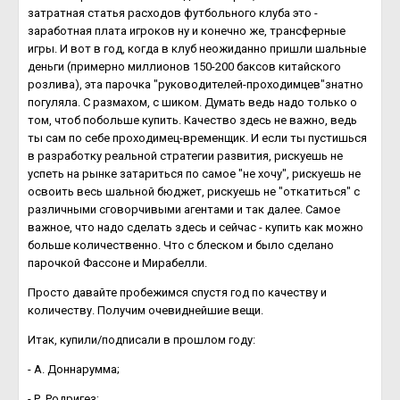
затратная статья расходов футбольного клуба это -
заработная плата игроков ну и конечно же, трансферные
игры. И вот в год, когда в клуб неожиданно пришли шальные
деньги (примерно миллионов 150-200 баксов китайского
розлива), эта парочка "руководителей-проходимцев"знатно
погуляла. С размахом, с шиком. Думать ведь надо только о
том, чтоб побольше купить. Качество здесь не важно, ведь
ты сам по себе проходимец-временщик. И если ты пустишься
в разработку реальной стратегии развития, рискуешь не
успеть на рынке затариться по самое "не хочу", рискуешь не
освоить весь шальной бюджет, рискуешь не "откатиться" с
различными сговорчивыми агентами и так далее. Самое
важное, что надо сделать здесь и сейчас - купить как можно
больше количественно. Что с блеском и было сделано
парочкой Фассоне и Мирабелли.
Просто давайте пробежимся спустя год по качеству и
количеству. Получим очевиднейшие вещи.
Итак, купили/подписали в прошлом году:
- А. Доннарумма;
- Р. Родригез;