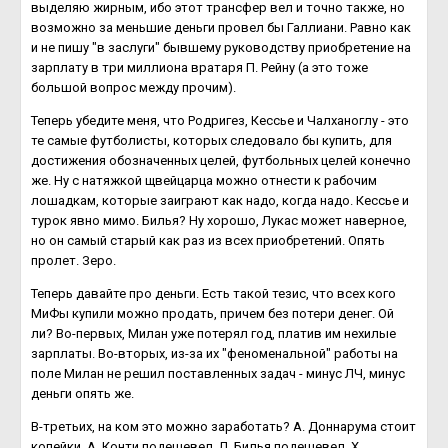
выделяю жирным, ибо этот трансфер вел и точно также, но
возможно за меньшие деньги провел бы Галлиани. Равно как
и не пишу "в заслуги" бывшему руководству приобретение на
зарплату в три миллиона вратаря П. Рейну (а это тоже
большой вопрос между прочим).
Теперь убедите меня, что Родригез, Кессье и Чалханоглу - это
те самые футболисты, которых следовало бы купить, для
достижения обозначенных целей, футбольных целей конечно
же. Ну с натяжкой щвейцарца можно отнести к рабочим
лошадкам, которые заиграют как надо, когда надо. Кессье и
турок явно мимо. Билья? Ну хорошо, Лукас может наверное,
но он самый старый как раз из всех приобретений. Опять
пролет. Зеро.
Теперь давайте про деньги. Есть такой тезис, что всех кого
МиФы купили можно продать, причем без потери денег. Ой
ли? Во-первых, Милан уже потерял год, платив им нехилые
зарплаты. Во-вторых, из-за их "феноменальной" работы на
поле Милан не решил поставленных задач - минус ЛЧ, минус
деньги опять же.
В-третьих, на ком это можно заработать? А. Доннарума стоит
копейки, А. Конти подешевел, Л. Билья подешевел, Х.