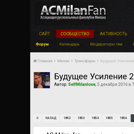
САЙТ
СООБЩЕСТВО
АКТИВНОСТЬ
Форум
Календарь
Модераторы тем
Главная
Милан
Трансферы
Будущее Усиление
Будущее Усиление 2
Автор:
SelfMilanlove
,
5 декабря 2016
в
1852
1853
1854
1855
1856
НАЗАД