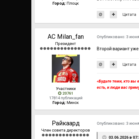
Город:
Плоцк
Цитата
AC Milan_fan
Опубликовано:
3 июн
Президент
Второй вариант уже 
Цитата
«Будьте теми, кто вы е
есть, и люди вас прим
Участники
20761
17814 публикаций
Город:
Минск
Райкаард
Опубликовано:
3 июн
Член совета директоров
03.06.2026 в 07