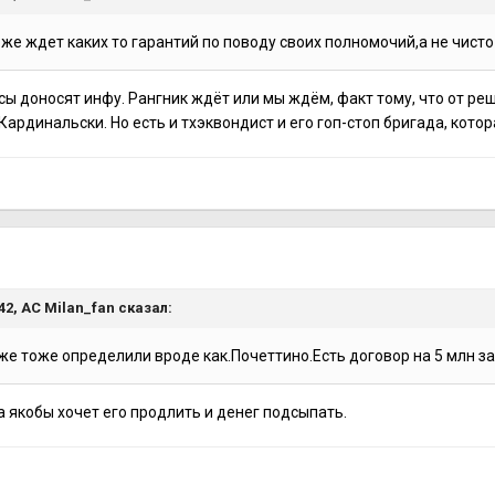
же ждет каких то гарантий по поводу своих полномочий,а не чисто
сы доносят инфу. Рангник ждёт или мы ждём, факт тому, что от ре
 Кардинальски. Но есть и тхэквондист и его гоп-стоп бригада, кото
я
:42,
AC Milan_fan
сказал:
же тоже определили вроде как.Почеттино.Есть договор на 5 млн за
 якобы хочет его продлить и денег подсыпать.