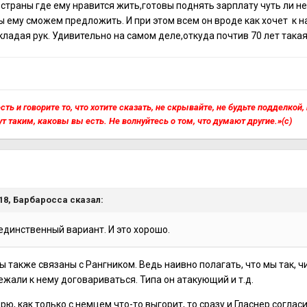
страны где ему нравится жить,готовы поднять зарплату чуть ли не 
 ему сможем предложить. И при этом всем он вроде как хочет к н
кладая рук. Удивительно на самом деле,откуда почтив 70 лет така
сть и говорите то, что хотите сказать, не скрывайте, не будьте подделкой
ут таким, каковы вы есть. Не волнуйтесь о том, что думают другие.»(с)
я
:18,
Барбаросса
сказал:
 единственный вариант. И это хорошо.
ы также связаны с Рангником. Ведь наивно полагать, что мы так,
ежали к нему договариваться. Типа он атакующий и т.д.
рю, как только с немцем что-то выгорит, то сразу и Гласнер согласи