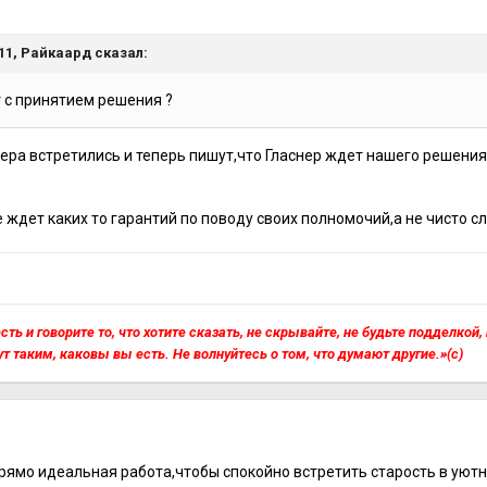
я
:11,
Райкаард
сказал:
 с принятием решения ?
чера встретились и теперь пишут,что Гласнер ждет нашего решения
ждет каких то гарантий по поводу своих полномочий,а не чисто с
сть и говорите то, что хотите сказать, не скрывайте, не будьте подделкой
ут таким, каковы вы есть. Не волнуйтесь о том, что думают другие.»(с)
я
прямо идеальная работа,чтобы спокойно встретить старость в уют