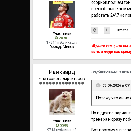
сборной,причем той 
всего больше чем мы
работать 24\7 не по
Цитата
Участники
20761
17814 публикаций
«Будьте теми, кто вы е
Город:
Минск
есть, и люди вас прим
Райкаард
Опубликовано:
3 июн
Член совета директоров
03.06.2026 в 07
Потому что он не
Но и другие вариант
тренера и сразу поб
Участники
5508
9713 публикаций
Вот поэтому я и гово