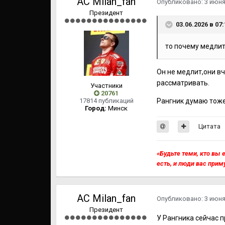
AC Milan_fan
Опубликовано:
3 июн
Президент
03.06.2026 в 07
то почему медлит
Он не медлит,они в
рассматривать.
Участники
20761
17814 публикаций
Рангник думаю тоже 
Город:
Минск
Цитата
«Будьте теми, кто вы е
есть, и люди вас прим
AC Milan_fan
Опубликовано:
3 июн
Президент
У Рангника сейчас 