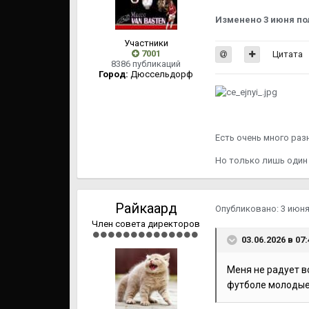
Изменено
3 июня
по
Участники
7001
Цитата
8386 публикаций
Город:
Дюссельдорф
Eсть очень много раз
Но только лишь оди
Райкаард
Опубликовано:
3 июн
Член совета директоров
03.06.2026 в 07
Меня не радует во
футболе молодые 