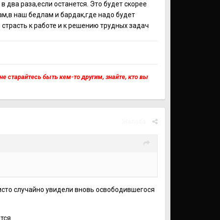
в два раза,если останется. Это будет скорее
ам,в наш бедлам и бардак,где надо будет
я страсть к работе и к решению трудных задач
, не старайтесь быть кем-то другим, знайте, кто вы
Жалоба
 чисто случайно увидели вновь освободившегося
тся.