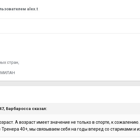
льзователем alex.t
ных стран,
н МИЛАН
я
:47,
Барбаросса
сказал:
зраст. А возраст имеет значение не только в спорте, к сожалению.
Тренера 40+, мы связываем себя на годы вперед со стариками и 