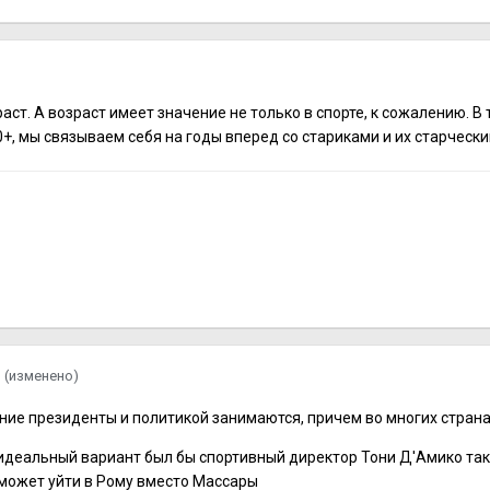
я
аст. А возраст имеет значение не только в спорте, к сожалению. В
+, мы связываем себя на годы вперед со стариками и их старческ
я
(изменено)
тние президенты и политикой занимаются, причем во многих стран
деальный вариант был бы спортивный директор Тони Д'Амико так к
 может уйти в Рому вместо Массары