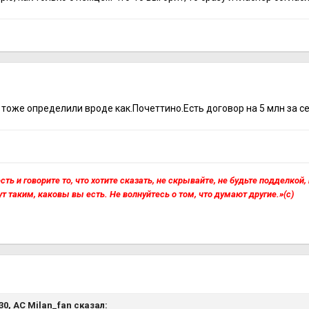
я
тоже определили вроде как.Почеттино.Есть договор на 5 млн за се
сть и говорите то, что хотите сказать, не скрывайте, не будьте подделкой
ут таким, каковы вы есть. Не волнуйтесь о том, что думают другие.»(с)
я
:30,
AC Milan_fan
сказал: