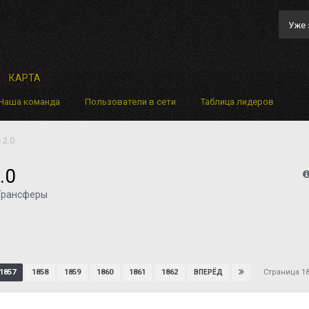
Уже 
КАРТА
Наша команда
Пользователи в сети
Таблица лидеров
 2.0
.0
Трансферы
Страница 1
1857
1858
1859
1860
1861
1862
ВПЕРЁД