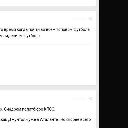
Жалоба
 то время когда почти во всем топовом футболе
им видением футбола.
Жалоба
ах. Синдром политбюро КПСС.
ак Джунтоли уже в Аталанте . Но скорее всего