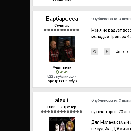
Барбаросса
Опубликовано:
3 июн
Сенатор
Меня не радует возр
молодые Тренера 40
Цитата
Участники
4145
5225 публикаций
Город:
Регенсбург
alex.t
Опубликовано:
3 июн
Главный тренер
ну некоторые 70 ле
Для Милана самый и
не судьба, Д'Амико