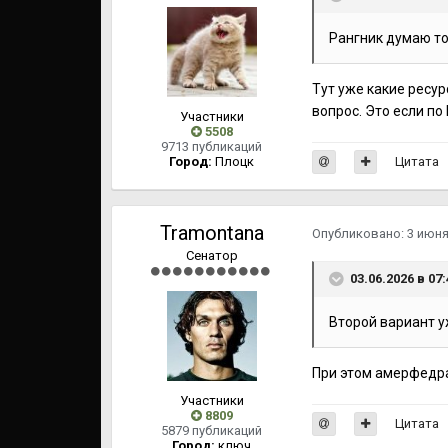
Рангник думаю то
Тут уже какие ресур
вопрос. Это если по
Участники
5508
9713 публикаций
Город:
Плоцк
Цитата
Tramontana
Опубликовано:
3 июн
Сенатор
03.06.2026 в 07
Второй вариант у
При этом амерфедра
Участники
8809
Цитата
5879 публикаций
Город:
ключ