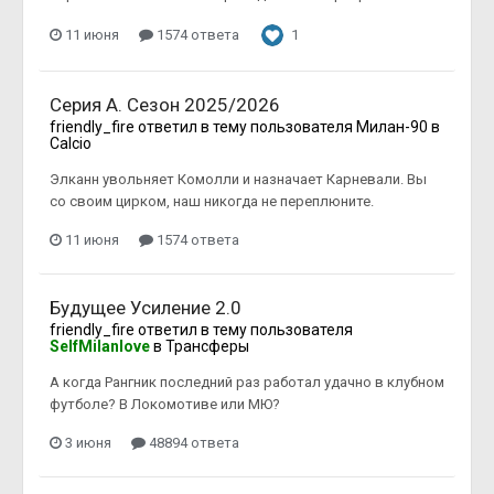
11 июня
1574 ответа
1
Серия А. Сезон 2025/2026
friendly_fire
ответил в тему пользователя
Милан-90
в
Calcio
Элканн увольняет Комолли и назначает Карневали. Вы
со своим цирком, наш никогда не переплюните.
11 июня
1574 ответа
Будущее Усиление 2.0
friendly_fire
ответил в тему пользователя
SelfMilanlove
в
Трансферы
А когда Рангник последний раз работал удачно в клубном
футболе? В Локомотиве или МЮ?
3 июня
48894 ответа