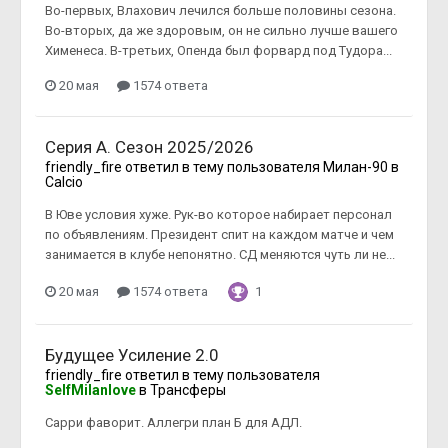
Во-первых, Влахович лечился больше половины сезона.
Во-вторых, да же здоровым, он не сильно лучше вашего
Хименеса. В-третьих, Опенда был форвард под Тудора...
20 мая
1574 ответа
Серия А. Сезон 2025/2026
friendly_fire
ответил в тему пользователя
Милан-90
в
Calcio
В Юве условия хуже. Рук-во которое набирает персонал
по объявлениям. Президент спит на каждом матче и чем
занимается в клубе непонятно. СД меняются чуть ли не...
20 мая
1574 ответа
1
Будущее Усиление 2.0
friendly_fire
ответил в тему пользователя
SelfMilanlove
в
Трансферы
Сарри фаворит. Аллегри план Б для АДЛ.