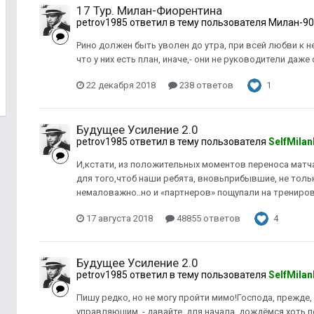
17 Тур. Милан-Фиорентина
petrov1985
ответил в тему пользователя
Милан-90
Рино должен быть уволен до утра, при всей любви к не
что у них есть план, иначе,- они не руководители даж
22 декабря 2018
238 ответов
1
Будущее Усиление 2.0
petrov1985
ответил в тему пользователя
SelfMilan
И,кстати, из положительных моментов переноса матча
для того,чтоб наши ребята, вновьприбывшие, не тол
немаловажно..но и «партнеров» пощупали на трениро
17 августа 2018
48855 ответов
4
Будущее Усиление 2.0
petrov1985
ответил в тему пользователя
SelfMilan
Пишу редко, но не могу пройти мимо!Господа, прежде
управляющим, - давайте, для начала, дождёмся хоть п