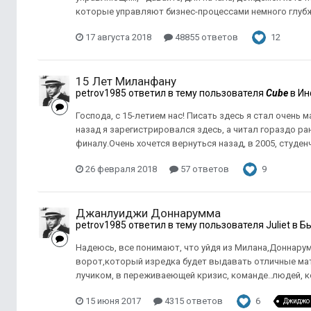
которые управляют бизнес-процессами немного глубж
17 августа 2018
48855 ответов
12
15 Лет Миланфану
petrov1985
ответил в тему пользователя
Cube
в
Ин
Господа, с 15-летием нас! Писать здесь я стал очень 
назад я зарегистрировался здесь, а читал гораздо ра
финалу.Очень хочется вернуться назад, в 2005, студенч
26 февраля 2018
57 ответов
9
Джанлуиджи Доннарумма
petrov1985
ответил в тему пользователя
Juliet
в
Бы
Надеюсь, все понимают, что уйдя из Милана,Доннару
ворот,который изредка будет выдавать отличные мат
лучиком, в переживаеющей кризис, команде..людей, ко
15 июня 2017
4315 ответов
6
Джиджо