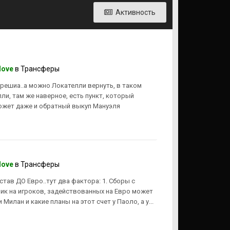
Активность
love
в
Трансферы
Брешиа..а можно Локателли вернуть, в таком
ли, там же наверное, есть пункт, который
ожет даже и обратный выкуп Мануэля
love
в
Трансферы
тав ДО Евро..тут два фактора: 1. Сборы с
ик на игроков, задействованных на Евро может
 Милан и какие планы на этот счет у Паоло, а у...