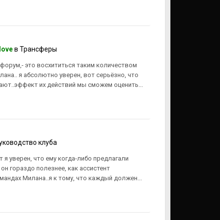
love
в
Трансферы
 форум,- это восхититься таким количеством
на.. я абсолютно уверен, вот серьёзно, что
ают..эффект их действий мы сможем оценить...
уководство клуба
т я уверен, что ему когда-либо предлагали
 он гораздо полезнее, как ассистент
мандах Милана..я к тому, что каждый должен...