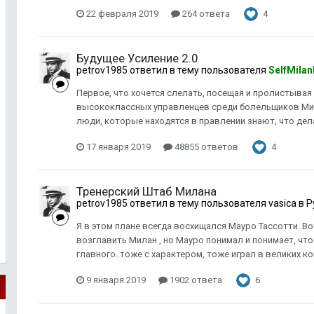
22 февраля 2019
264 ответа
4
Будущее Усиление 2.0
petrov1985
ответил в тему пользователя
SelfMilan
Первое, что хочется слелать, посещая и пролистывая
высококлассных управленцев среди болельщиков Мила
люди, которые находятся в правлении знают, что дел
17 января 2019
48855 ответов
4
Тренерский Штаб Милана
petrov1985
ответил в тему пользователя
vasica
в
Р
Я в этом плане всегда восхищался Мауро Тассотти..Во
возглавить Милан , но Мауро понимал и понимает, что
главного..тоже с характером, тоже играл в великих ко
9 января 2019
1902 ответа
6