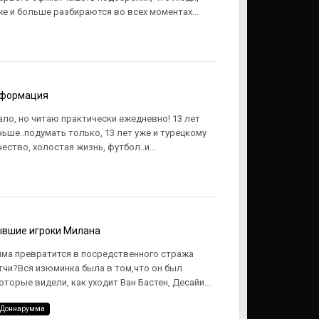
е и больше разбираются во всех моментах...
формация
мало, но читаю практически ежедневно! 13 лет
ньше..подумать только, 13 лет уже и турецкому
ество, холостая жизнь, футбол..и...
вшие игроки Милана
мма превратится в посредственного стража
чи?Вся изюминка была в том,что он был
торые видели, как уходит Ван Бастен, Десайи...
 Доннарумма