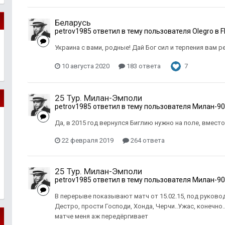
Беларусь
petrov1985
ответил в тему пользователя
Olegro
в
F
Украина с вами, родные! Дай Бог сил и терпения вам ре
10 августа 2020
183 ответа
7
25 Тур. Милан-Эмполи
petrov1985
ответил в тему пользователя
Милан-90
Да, в 2015 год вернулся Биглию нужно на поле, вместо
22 февраля 2019
264 ответа
25 Тур. Милан-Эмполи
petrov1985
ответил в тему пользователя
Милан-90
В перерыве показывают матч от 15.02.15, под руковод
Дестро, прости Господи, Хонда, Черчи..Ужас, конечно
матче меня аж передёргивает