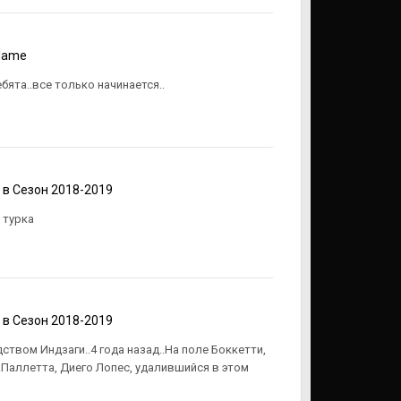
lame
бята..все только начинается..
в
Сезон 2018-2019
 турка
в
Сезон 2018-2019
ством Индзаги..4 года назад..На поле Боккетти,
..Паллетта, Диего Лопес, удалившийся в этом