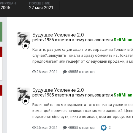
ТРИРОВАН
ПОСЕЩЕНИЕ
 2005
27 мая 2021
Будущее Усиление 2.0
petrov1985
ответил в тему пользователя
SelfMilan
Кстати, раз уже слухи ходят о возвращении Тонали в 
случае?..выкупить Тонали и сразу обменять на Локател
предполагает или гешефт от следующей продажи, а м
26 мая 2021
48855 ответов
Будущее Усиление 2.0
petrov1985
ответил в тему пользователя
SelfMilan
Большой плюс менеджмента - это попытки усилить сос
командой новичок начинает как можно раньше 2. Ценн
подскочить(по сути, никто не знает, кем интересуется и
26 мая 2021
48855 ответов
2