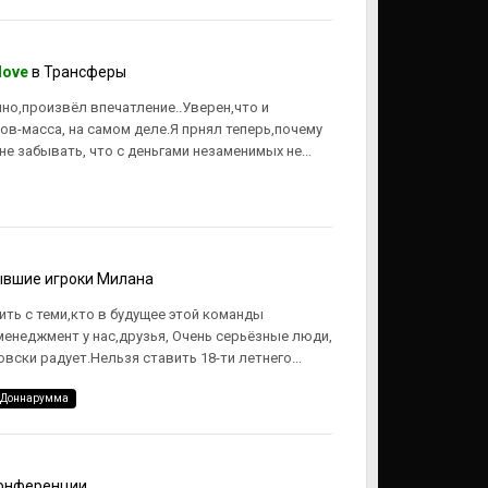
love
в
Трансферы
чно,произвёл впечатление..Уверен,что и
ов-масса, на самом деле.Я прнял теперь,почему
е забывать, что с деньгами незаменимых не...
вшие игроки Милана
ить с теми,кто в будущее этой команды
менеджмент у нас,друзья, Очень серьёзные люди,
вски радует.Нельзя ставить 18-ти летнего...
 Доннарумма
онференции