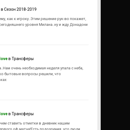
в
Сезон 2018-2019
му, как к игроку..Этим решение рук-во покажет,
е сегодняшнего уровня Милана..ну и жду Донадони
love
в
Трансферы
..Нам очень необходимая неделя упала с неба,
ько бытовые вопросы решили, что
вках
love
в
Трансферы
, чем ставить отметки в дневник нашим
ервого оф.матча!Есть подозрения, что люди,