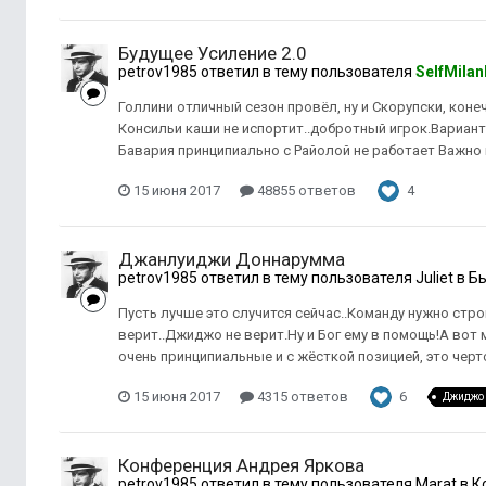
Будущее Усиление 2.0
petrov1985
ответил в тему пользователя
SelfMilan
Голлини отличный сезон провёл, ну и Скорупски, коне
Консильи каши не испортит..добротный игрок.Вариант
Бавария принципиально с Райолой не работает Важно н
15 июня 2017
48855 ответов
4
Джанлуиджи Доннарумма
petrov1985
ответил в тему пользователя
Juliet
в
Бы
Пусть лучше это случится сейчас..Команду нужно стро
верит..Джиджо не верит.Ну и Бог ему в помощь!А вот 
очень принципиальные и с жёсткой позицией, это черто
15 июня 2017
4315 ответов
6
Джиджо
Конференция Андрея Яркова
petrov1985
ответил в тему пользователя
Marat
в
К