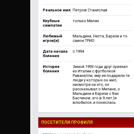
Реальное имя
Петров Станислав
Клубные
только Милан
симпатии
Любимый
Мальдини, Неста, Барези и то
игрок(и)
самое ТРИО
Дата начала
c 1994
боления
История
Зимой 1993 года друг приехал
боления
из Италии с футболкой
Раванелли, ему ее подарили те
люди у которых он жил,
несмотря на это, он
рассказывал о Милане, о
Мальдини и Барези с Ван
Бастеном..это в 9 лет:)я
влюбился..и понеслась
ПОСЕТИТЕЛИ ПРОФИЛЯ