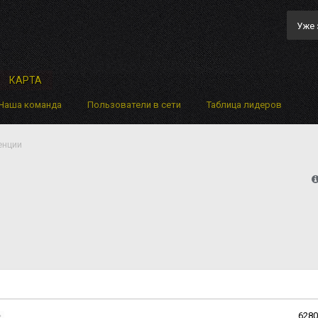
Уже 
КАРТА
Наша команда
Пользователи в сети
Таблица лидеров
енции
6280