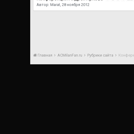
Автор:
Marat
,
28 ноября 2012
Главная
ACMilanFan.ru
Рубрики сайта
Конфер