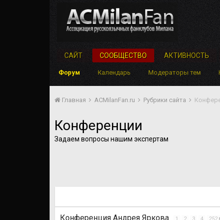
САЙТ
СООБЩЕСТВО
АКТИВНОСТЬ
Форум
Календарь
Модераторы тем
Главная
ACMilanFan.ru
Рубрики сайта
Конфер
Конференции
Задаем вопросы нашим экспертам
Конференция Андрея Яркова
1
2
3
4
252