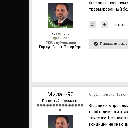
Фофана в прошлом с
травмированный бол
Цитата
Участники
40544
41395 публикаций
Показать сод
Город:
Cанкт-Петербург
Милан-90
Опубликовано:
16 ноя
Почетный президент
Фофана и в прошлом
необходимости атак
такое же. Не знаю к
кондиции не знаю да