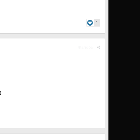
1
Жалоба
)