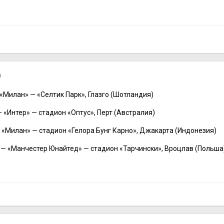
я
«Милан» — «Селтик Парк», Глазго (Шотландия)
— «Интер» — стадион «Оптус», Перт (Австралия)
— «Милан» — стадион «Гелора Бунг Карно», Джакарта (Индонезия)
» — «Манчестер Юнайтед» — стадион «Тарчински», Вроцлав (Польша