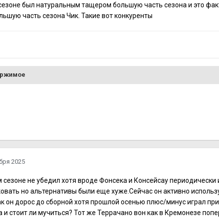
езоне был натуральным тащером большую часть сезона и это факт.
ьшую часть сезона Чик. Такие вот конкуренты
ержимое
бря 2025
 сезоне не убедил хотя вроде Фонсека и Консейсау периодически
овать но альтернативы были еще хуже.Сейчас он активно использу
ак он дорос до сборной хотя прошлой осенью плюс/минус играл пр
 и стоит ли мучиться? Тот же Террачано вон как в Кремонезе попе