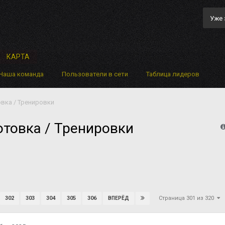
Уже 
КАРТА
Наша команда
Пользователи в сети
Таблица лидеров
вка / Тренировки
товка / Тренировки
Страница 301 из 320
302
303
304
305
306
ВПЕРЁД