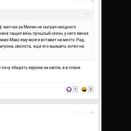
Жалоба
оф. матчах за Милан не сыграл ниодного
фана тащил весь прошлый сезон, у него явное
маю Макс ему мозги вставит на место. Рад,
игрока, сволота, еще его вызывть хотел на
 хочу обидеть евреев ни капли, а в плане
1
2
Жалоба