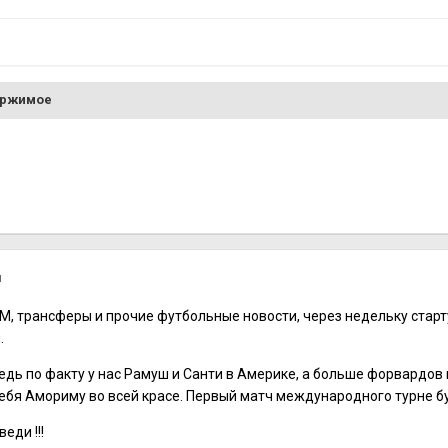
ержимое
я
ЧМ, трансферы и прочие футбольные новости, через недельку стар
.
едь по факту у нас Рамуш и Санти в Америке, а больше форвардов 
ебя Амориму во всей красе. Первый матч международного турне бу
еди !!!