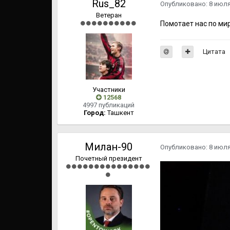
Rus_82
Опубликовано:
8 июл
Ветеран
Помотает нас по мир
Цитата
Участники
12568
4997 публикаций
Город:
Ташкент
Милан-90
Опубликовано:
8 июл
Почетный президент