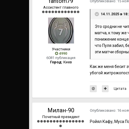
fantom79
Опубликовано:
15 ноя
Ассистент главного
14.11.2025 в 18
Это сродни не чит
матча, к тому же
понижение концен
что Пуля забил, б
Участники
эти матчи сборны
4990
6081 публикация
Город:
Киев
Как же меня бесит э
убогой житрожопост
Цитата
Милан-90
Опубликовано:
16 ноя
Почетный президент
Ройял Кафу, Муса По