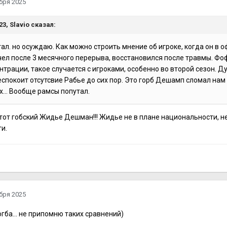
бря 2025
:23,
Slavio
сказал:
ал. но осуждаю. Как можно строить мнение об игроке, когда он в 
 чел после 3 месячного перерыва, восстановился после травмы. Фо
трации, такое случается с игроками, особенно во второй сезон. Ду
еспокоит отсутсвие Рабье до сих пор. Это горб Дешамп сломал нам 
х... Вообще рамсы попутал.
тот гобский Жидье Дешман!!! Жидье не в плане национальности, не
и.
бря 2025
гба... не припомню таких сравнений)