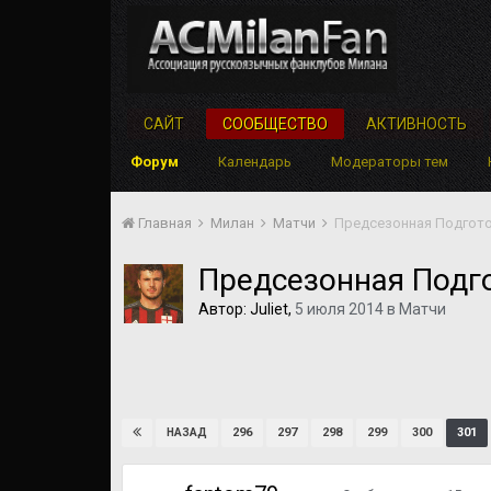
САЙТ
СООБЩЕСТВО
АКТИВНОСТЬ
Форум
Календарь
Модераторы тем
Главная
Милан
Матчи
Предсезонная Подгото
Предсезонная Подго
Автор:
Juliet
,
5 июля 2014
в
Матчи
296
297
298
299
300
301
НАЗАД