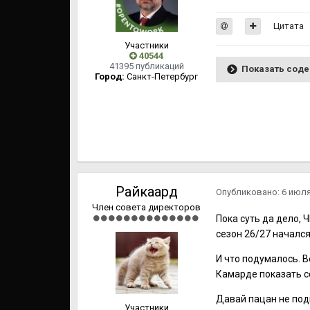
Цитата
Участники
40544
41395 публикаций
Показать сод
Город:
Cанкт-Петербург
Райкаард
Опубликовано:
6 июл
Член совета директоров
Пока суть да дело, 
сезон 26/27 начался
И что подумалось. В
Камарде показать с
Давай пацан не подв
Участники