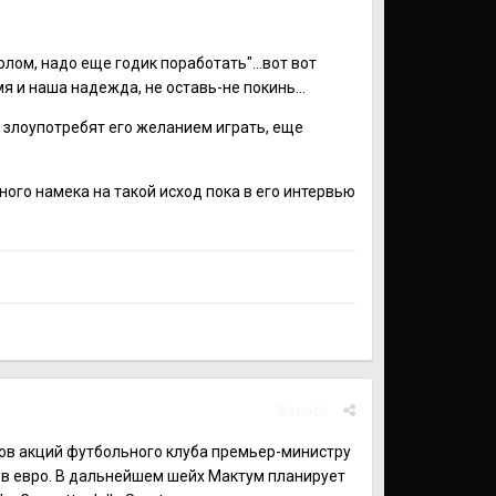
олом, надо еще годик поработать"...вот вот
я и наша надежда, не оставь-не покинь...
о злоупотребят его желанием играть, еще
иного намека на такой исход пока в его интервью
Жалоба
ов акций футбольного клуба премьер-министру
в евро. В дальнейшем шейх Мактум планирует