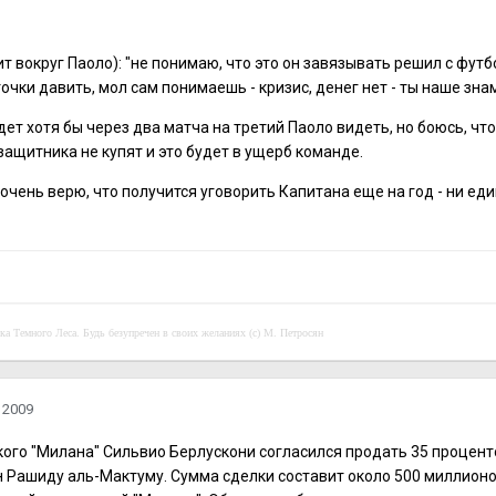
т вокруг Паоло): "не понимаю, что это он завязывать решил с футб
очки давить, мол сам понимаешь - кризис, денег нет - ты наше знам
дет хотя бы через два матча на третий Паоло видеть, но боюсь, чт
ащитника не купят и это будет в ущерб команде.
е очень верю, что получится уговорить Капитана еще на год - ни ед
чка Темного Леса. Будь безупречен в своих желаниях (с) М. Петросян
 2009
ого "Милана" Сильвио Берлускони согласился продать 35 процент
Рашиду аль-Мактуму. Сумма сделки составит около 500 миллионо