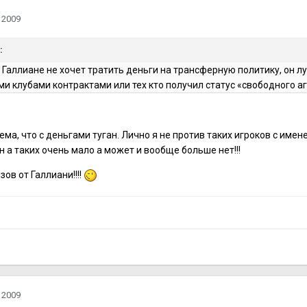
 2009
:
Галлиане не хочет тратить деньги на трансферную политику, он л
ми клубами контрактами или тех кто получил статус «свободного аг
лема, что с деньгами туган. Лично я не против таких игроков с име
 а таких очень мало а может и вообще больше нет!!!
в от Галлиани!!!!
 2009