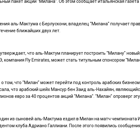
ный пакет акций "Милана". Об этом сообщает итальянская газета La
ения аль-Мактума с Берлускони, владелец "Милана" получает прав
течение ближайших двух лет.
 утверждает, что аль-Мактум планирует построить "Милану" новый
, компания Fly Emirates, может стать титульным спонсором "Милан
о том, что "Милан" может перейти под контроль арабских бизнесме
 писала, что арабский шейх Мансур бен Заид аль-Нахайян, являющи
ионов евро за 40 процентов акций "Милана". "Милан" опроверг эт
один из сыновей аль-Мактума ездил в Милан на матч чемпионата И
дентом клуба Адриано Галлиани. После этого появились сообщения