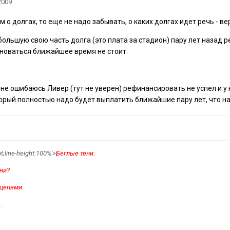
2009
м о долгах, то еще не надо забывать, о каких долгах идет речь - ве
ольшую свою часть долга (это плата за стадион) пару лет назад 
лноваться ближайшее время не стоит.
и не ошибаюсь Ливер (тут не уверен) рефинансировать не успел и 
торый полностью надо будет выплатить ближайшие пару лет, что н
t;line-height:100%'>
Беглые тени.
ни?
цепями
.