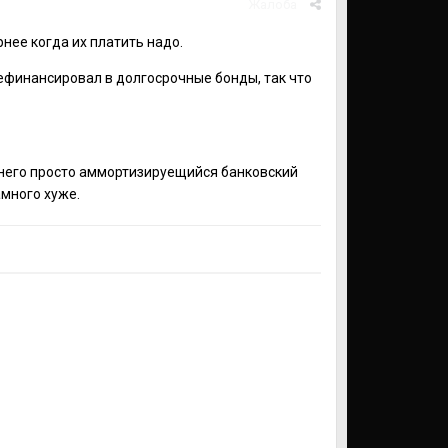
Жалоба
рнее когда их платить надо.
рефинансировал в долгосрочные бонды, так что
у него просто аммортизируещийся банковский
амного хуже.