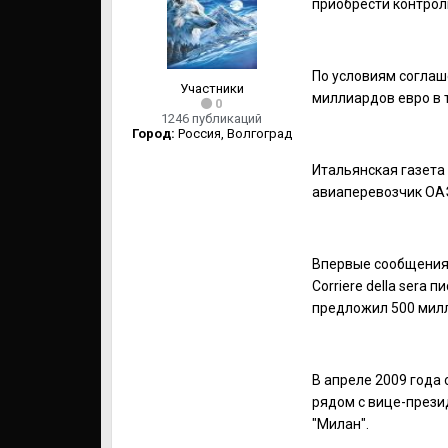
приобрести контроль
По условиям соглаш
Участники
миллиардов евро в 
0
1246 публикаций
Город:
Россия, Волгоград
Итальянская газета
авиаперевозчик ОАЭ
Впервые сообщения 
Corriere della sera
предложил 500 милл
В апреле 2009 года 
рядом с вице-прези
"Милан".