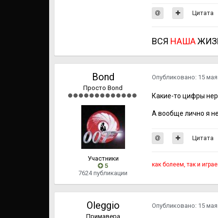
Цитата
ВСЯ
НАША
ЖИЗ
Bond
Опубликовано:
15 мая
Просто Bond
Какие-то цифры нере
А вообще лично я н
Цитата
Участники
как болеем, так и игра
5
7624 публикации
Oleggio
Опубликовано:
15 мая
Примавера