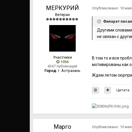
МЕРКУРИЙ
Опубликовано:
10 мая
Ветеран
Филарет писал
Другими словами 
не связан с други
Участники
В том то и вся проб
1054
мотивированы как он
4347 публикаций
Город:
г. Астрахань
Ждем летом сюрпризо
Цитата
Mарго
Опубликовано:
10 мая