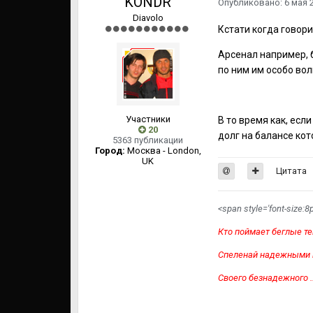
KONDR
Опубликовано:
6 мая 
Diavolo
Кстати когда говори
Арсенал например, б
по ним им особо во
Участники
В то время как, есл
20
долг на балансе ко
5363 публикации
Город:
Москва - London,
UK
Цитата
<span style='font-size:8p
Кто поймает беглые те
Спеленай надежными 
Своего безнадежного ..