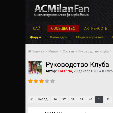
САЙТ
СООБЩЕСТВО
АКТИВНОСТЬ
Форум
Календарь
Модераторы тем
Главная
Милан
Состав
Руководство клуба
Руководство Клуба
Автор:
Korando
,
29 декабря 2004
в
Руко
36
37
38
39
40
41
42
НАЗАД