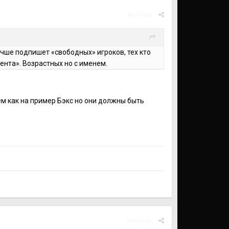
Жалоба
учше подпишет «свободных» игроков, тех кто
ента». Возрастных но с именем.
нем как на пример Бэкс но они должны быть
Жалоба