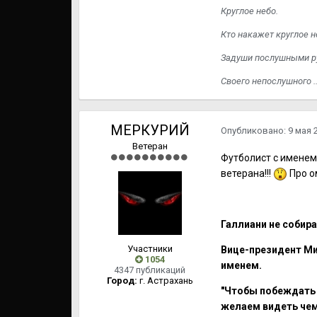
Круглое небо.
Кто накажет круглое н
Задуши послушными р
Своего непослушного ..
МЕРКУРИЙ
Опубликовано:
9 мая 
Ветеран
Футболист с именем
ветерана!!!
Про о
Галлиани не собир
Участники
Вице-президент Ми
1054
именем.
4347 публикаций
Город:
г. Астрахань
"Чтобы побеждать 
желаем видеть чем