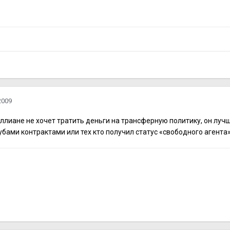
m
2009
лиане не хочет тратить деньги на трансферную политику, он лучш
убами контрактами или тех кто получил статус «свободного агента»