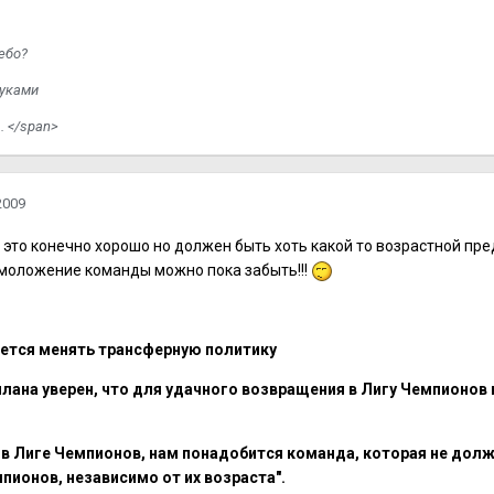
ебо?
уками
. </span>
2009
 это конечно хорошо но должен быть хоть какой то возрастной пре
моложение команды можно пока забыть!!!
ается менять трансферную политику
лана уверен, что для удачного возвращения в Лигу Чемпионо
в Лиге Чемпионов, нам понадобится команда, которая не долж
пионов, независимо от их возраста".