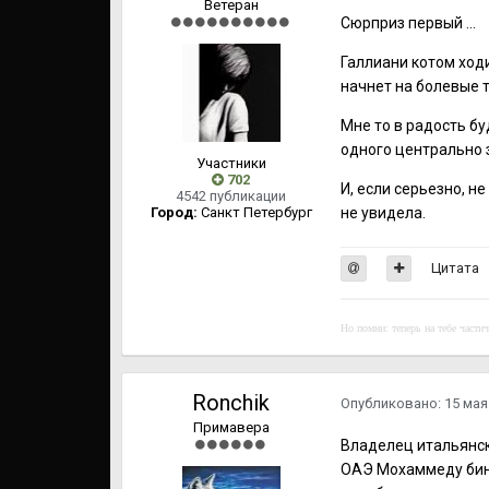
Ветеран
Сюрприз первый ...
Галлиани котом ходи
начнет на болевые т
Мне то в радость бу
одного центрально з
Участники
702
И, если серьезно, н
4542 публикации
Город:
Санкт Петербург
не увидела.
Цитата
Но помни: теперь на тебе части
Ronchik
Опубликовано:
15 мая
Примавера
Владелец итальянск
ОАЭ Мохаммеду бин 