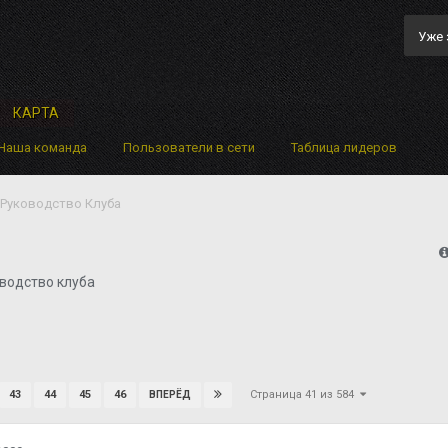
Уже 
КАРТА
Наша команда
Пользователи в сети
Таблица лидеров
Руководство Клуба
водство клуба
Страница 41 из 584
43
44
45
46
ВПЕРЁД