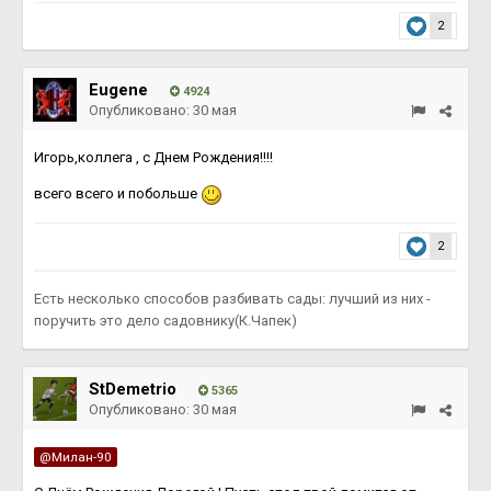
2
Eugene
4924
Опубликовано:
30 мая
Игорь,коллега , с Днем Рождения!!!!
всего всего и по
больше
2
Есть несколько способов разбивать сады: лучший из них -
поручить это дело садовнику(К.Чапек)
StDemetrio
5365
Опубликовано:
30 мая
@Милан-90