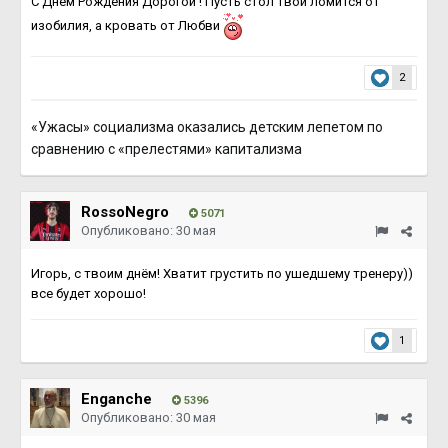
С Днём Рождения Дорогой ! Пусть стол твой ломится от
изобилия, а кровать от Любви
2
«Ужасы» социализма оказались детским лепетом по
сравнению с «прелестями» капитализма
RossoNegro
5071
Опубликовано:
30 мая
Игорь, с твоим днём! Хватит грустить по ушедшему тренеру))
все будет хорошо!
1
Enganche
5396
Опубликовано:
30 мая