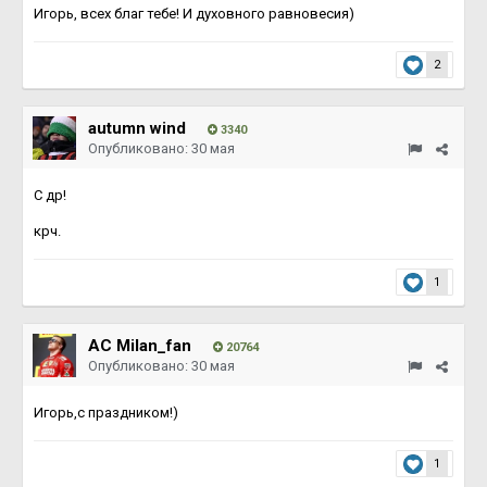
Игорь, всех благ тебе! И духовного равновесия)
2
autumn wind
3340
Опубликовано:
30 мая
С др!
крч.
1
AC Milan_fan
20764
Опубликовано:
30 мая
Игорь,с праздником!)
1