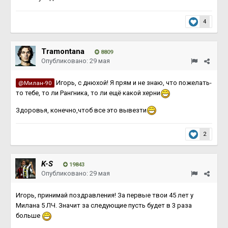
4
Tramontana
8809
Опубликовано:
29 мая
Игорь, с днюхой! Я прям и не знаю, что пожелать-
@Милан-90
то тебе, то ли Рангника, то ли ещё какой херни
Здоровья, конечно,чтоб все это вывезти
2
K-S
19843
Опубликовано:
29 мая
Игорь, принимай поздравления! За первые твои 45 лет у
Милана 5 ЛЧ. Значит за следующие пусть будет в 3 раза
больше