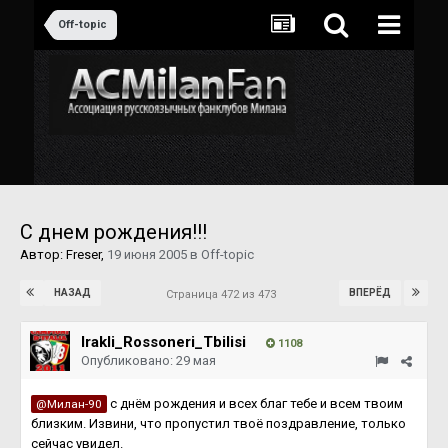
Off-topic
С днем рождения!!!
Автор:
Freser
,
19 июня 2005
в
Off-topic
НАЗАД
ВПЕРЁД
Страница 472 из 473
Irakli_Rossoneri_Tbilisi
1108
Опубликовано:
29 мая
с днём рождения и всех благ тебе и всем твоим
@Милан-90
близким. Извини, что пропустил твоё поздравление, только
сейчас увидел.