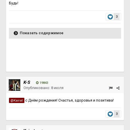
Будь!
3
Показать содержимое
K-S
19843
Опубликовано:
8 июля
с Днём рождения! Счастья, здоровья и позитива!
@Kairat
3