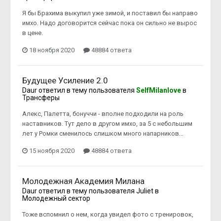
Я бы Брахима выкупил уже зимой, и поставил бы направо
имхо. Надо договорится сейчас пока он сильно не вырос
в цене.
18 ноября 2020
48884 ответа
Будущее Усиление 2.0
Daur
ответил в тему пользователя
SelfMilanlove
в
Трансферы
Алекс, Палетта, бонуччи - вполне подходили на роль
наставников. Тут дело в другом имхо, за 5 с небольшим
лет у Ромки сменилось слишком много напарников...
15 ноября 2020
48884 ответа
Молодежная Академия Милана
Daur
ответил в тему пользователя
Juliet
в
Молодежный сектор
Тоже вспомнил о нем, когда увидел фото с тренировок,