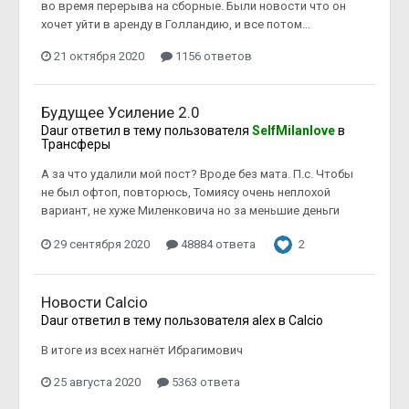
во время перерыва на сборные. Были новости что он
хочет уйти в аренду в Голландию, и все потом...
21 октября 2020
1156 ответов
Будущее Усиление 2.0
Daur
ответил в тему пользователя
SelfMilanlove
в
Трансферы
А за что удалили мой пост? Вроде без мата. П.с. Чтобы
не был офтоп, повторюсь, Томиясу очень неплохой
вариант, не хуже Миленковича но за меньшие деньги
29 сентября 2020
48884 ответа
2
Новости Calcio
Daur
ответил в тему пользователя
alex
в
Calcio
В итоге из всех нагнёт Ибрагимович
25 августа 2020
5363 ответа