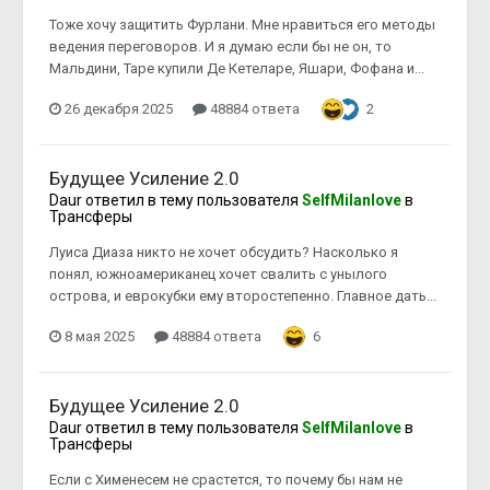
Тоже хочу защитить Фурлани. Мне нравиться его методы
ведения переговоров. И я думаю если бы не он, то
Мальдини, Таре купили Де Кетеларе, Яшари, Фофана и...
26 декабря 2025
48884 ответа
2
Будущее Усиление 2.0
Daur
ответил в тему пользователя
SelfMilanlove
в
Трансферы
Луиса Диаза никто не хочет обсудить? Насколько я
понял, южноамериканец хочет свалить с унылого
острова, и еврокубки ему второстепенно. Главное дать...
8 мая 2025
48884 ответа
6
Будущее Усиление 2.0
Daur
ответил в тему пользователя
SelfMilanlove
в
Трансферы
Если с Хименесем не срастется, то почему бы нам не