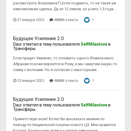
рассмотреть Влаховича?) Если подумать, то не такая уж
невозможная сделка. Да зп 12 лямов, но у него 1,5 года...
27 января 2025
48884 ответа
1
Будущее Усиление 2.0
Daur
ответил в тему пользователя
SelfMilanlove
в
Трансферы
Если придет Хименес, то сплавить одного Йовича мало.
Абрахам похоже вернется в Рому, и мы замутим какую-то
схему с волками. Но я согласен с некоторыми...
25 января 2025
48884 ответа
1
Будущее Усиление 2.0
Daur
ответил в тему пользователя
SelfMilanlove
в
Трансферы
Приветствую всех! Хотел бы высказать мнение по
поводу потенциальной покупки нового ЦЗ. Мне нравится
Ботман, Бадиашиле, Ндика и другие левоногие...