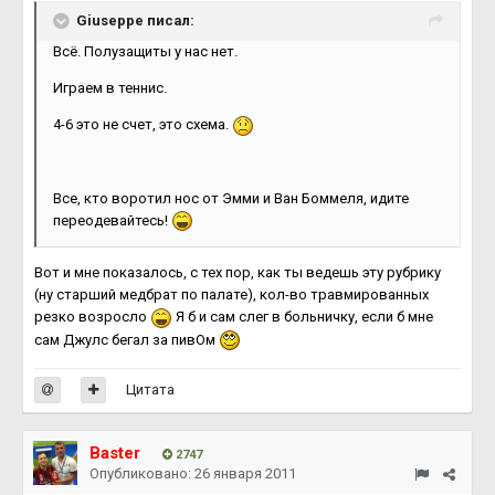
Giuseppe писал:
Всё. Полузащиты у нас нет.
Играем в теннис.
4-6 это не счет, это схема.
Все, кто воротил нос от Эмми и Ван Боммеля, идите
переодевайтесь!
Вот и мне показалось, с тех пор, как ты ведешь эту рубрику
(ну старший медбрат по палате), кол-во травмированных
резко возросло
Я б и сам слег в больничку, если б мне
сам Джулс бегал за пивОм
Цитата
Baster
2747
Опубликовано:
26 января 2011