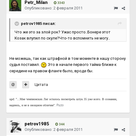
Petr_Milan
3343
Опубликовано:
2 февраля 2011
petrov1985 писал:
Что же это за злой рок? Ужас просто..Бонере этот
Козак влупил по скуле?Что-то вспомнить не могу..
Не можешь, так как штрафной в том моменте в нашу сторону
судья поставил.
Это в начале первого тайма ближе к
середине на правом фланге было, вроде бы.
Цитата
upd: "...Мне чемпионских Лиг осталось посмотреть штук 35 уже всего. В сознании,
надеюсь, и не в овощном обличии".
Puzo
petrov1985
344
Опубликовано:
2 февраля 2011