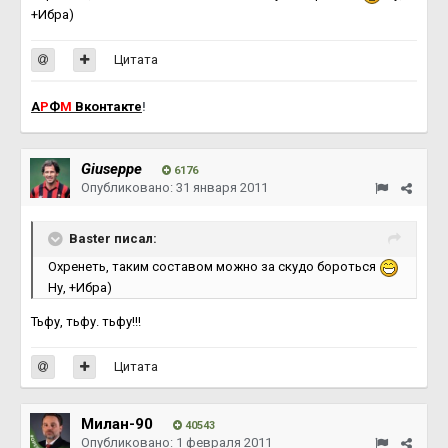
+Ибра)
Цитата
А
Р
Ф
М
Вконтакте
!
Giuseppe
6176
Опубликовано:
31 января 2011
Baster писал:
Охренеть, таким составом можно за скудо бороться
Ну, +Ибра)
Тьфу, тьфу. тьфу!!!
Цитата
Милан-90
40543
Опубликовано:
1 февраля 2011