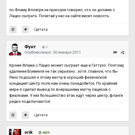
по Фламу Аллегри на прессухе говорил, что он должен с
Лацио сыграть. Почитай у нас на сайте висит новость.
Цитата
Фунт
0
Опубликовано:
30 января 2011
Кроме Флама с Лацио может сыграет еще и Гаттузо. Поэтому
удаление Боммеля не так серьезно...хотя..главное, что бы
Рино подошел к этому матчу в хорошей физической
кондиции! Центр поля нам очень понадобится. По крайней
мере я сделал вывод по вчерашнему матчу лациков с
фиалками. У них большинство атак идут через центр, фланги
редко подключаются.
Цитата
orik
4839