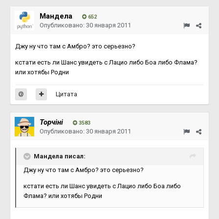
Мандела
652
Опубликовано:
30 января 2011
Джу ну что там с Амбро? это серьезно?
кстати есть ли Шанс увидеть с Лацио либо Боа либо Флама?
или хотябы Родни
Цитата
Topчiнi
3583
Опубликовано:
30 января 2011
Мандела писал:
Джу ну что там с Амбро? это серьезно?
кстати есть ли Шанс увидеть с Лацио либо Боа либо
Флама? или хотябы Родни