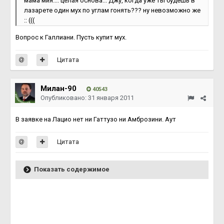
мама мия.... целая основа... Джу, когда уже ты будешь в
лазарете один мух по углам гонять??? ну невозможно же
:: (((
Вопрос к Галлиани. Пусть купит мух.
Цитата
Милан-90
40543
Опубликовано:
31 января 2011
В заявке на Лацио нет ни Гаттузо ни Амброзини. Аут
Цитата
Показать содержимое