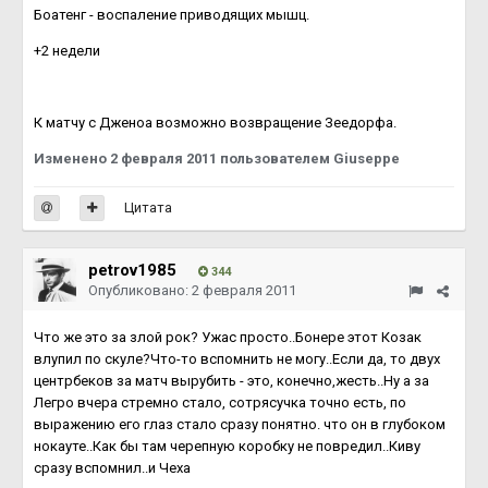
Боатенг - воспаление приводящих мышц.
+2 недели
К матчу с Дженоа возможно возвращение Зеедорфа.
Изменено
2 февраля 2011
пользователем Giuseppe
Цитата
petrov1985
344
Опубликовано:
2 февраля 2011
Что же это за злой рок? Ужас просто..Бонере этот Козак
влупил по скуле?Что-то вспомнить не могу..Если да, то двух
центрбеков за матч вырубить - это, конечно,жесть..Ну а за
Легро вчера стремно стало, сотрясучка точно есть, по
выражению его глаз стало сразу понятно. что он в глубоком
нокауте..Как бы там черепную коробку не повредил..Киву
сразу вспомнил..и Чеха