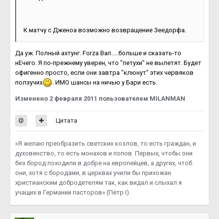
К матчу с Дженоа возможно возвращение Зеедорфа.
Да уж. Полный ахтунг. Forza Bari.....больше и сказать-то
нЕчего. Я по-прежнему уверен, что "петухи" не вылетят. Будет
офигенно просто, если они завтра "клюнут" этих червяков
ползучих
. ИМО шансы на ничью у Бари есть.
Изменено
2 февраля 2011
пользователем MILANMAN
Цитата
«Я желаю преобразить светских козлов, то есть граждан, и
духовенство, то есть монахов и попов. Первых, чтобы они
без бород походили в добре на европейцев, а других, чтоб
они, хотя с бородами, в церквах учили бы прихожан
христианским добродетелям так, как видал и слыхал я
учащих в Германии пасторов» (Пётр I).