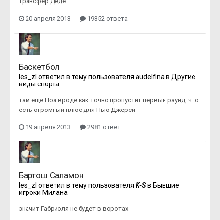
трансфер Деде
20 апреля 2013
19352 ответа
Баскетбол
les_zl
ответил в тему пользователя
audelfina
в
Другие
виды спорта
там еще Ноа вроде как точно пропустит первый раунд, что
есть огромный плюс для Нью Джерси
19 апреля 2013
2981 ответ
Бартош Саламон
les_zl
ответил в тему пользователя
K-S
в
Бывшие
игроки Милана
значит Габриэля не будет в воротах