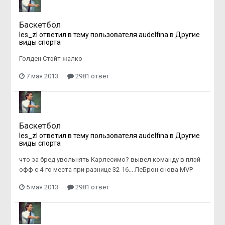
Баскетбол
les_zl
ответил в тему пользователя
audelfina
в
Другие
виды спорта
Голден Стэйт жалко
7 мая 2013
2981 ответ
Баскетбол
les_zl
ответил в тему пользователя
audelfina
в
Другие
виды спорта
что за бред увольнять Карлесимо? вывел команду в плэй-
офф с 4-го места при разнице 32-16... ЛеБрон снова MVP
5 мая 2013
2981 ответ