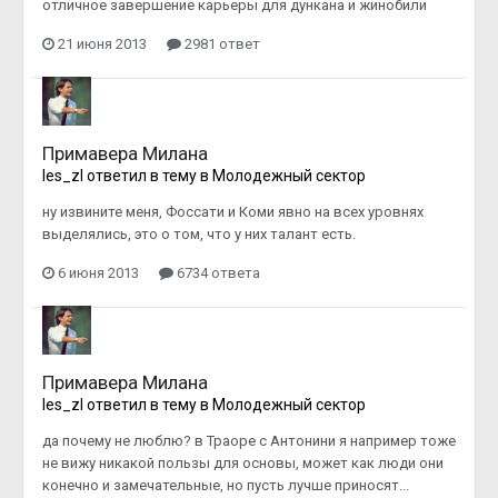
отличное завершение карьеры для дункана и жинобили
21 июня 2013
2981 ответ
Примавера Милана
les_zl
ответил в тему в
Молодежный сектор
ну извините меня, Фоссати и Коми явно на всех уровнях
выделялись, это о том, что у них талант есть.
6 июня 2013
6734 ответа
Примавера Милана
les_zl
ответил в тему в
Молодежный сектор
да почему не люблю? в Траоре с Антонини я например тоже
не вижу никакой пользы для основы, может как люди они
конечно и замечательные, но пусть лучше приносят...