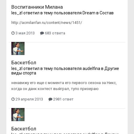
Воспитанники Милана
les_zl
ответил в тему пользователя
Dream
в
Состав
http://acmilanfan.ru/content/news/1451/
3 мая 2013
683 ответа
Баскетбол
les_zl
ответил в тему пользователя
audelfina
в
Другие
виды спорта
ненавижу его еще с момента его первого сезона за Никс,
когда он данк контест выйграл, тупо призераю
29 апреля 2013
2981 ответ
Баскетбол