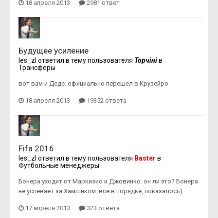
18 апреля 2013
2981 ответ
Будущее усиление
les_zl
ответил в тему пользователя
Topчiнi
в
Трансферы
вот вам и Деде. официально перешел в Крузейро
18 апреля 2013
19352 ответа
Fifa 2016
les_zl
ответил в тему пользователя
Baster
в
Футбольные менеджеры
Бонера уходит от Маркизио и Джовинко. он ли это? Бонера
не успевает за Хамшиком. все в порядке, показалось)
17 апреля 2013
323 ответа