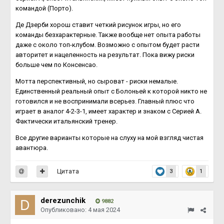
командой (Порто).
Де Дзерби хорош ставит четкий рисунок игры, но его
команды безхарактерные. Также вообще нет опыта работы
даже с около топ-клубом. Возможно с опытом будет расти
авторитет и нацеленность на результат. Пока вижу риски
больше чем по Консенсао.
Мотта перспективный, но сыроват - риски немалые.
Единственный реальный опыт с Болоньей к которой никто не
готовился и не воспринимали всерьез. Главный плюс что
играет в аналог 4-2-3-1, имеет характер и знаком с Серией А.
Фактически итальянский тренер.
Все другие варианты которые на слуху на мой взгляд чистая
авантюра.
Цитата
3
1
derezunchik
9882
Опубликовано:
4 мая 2024