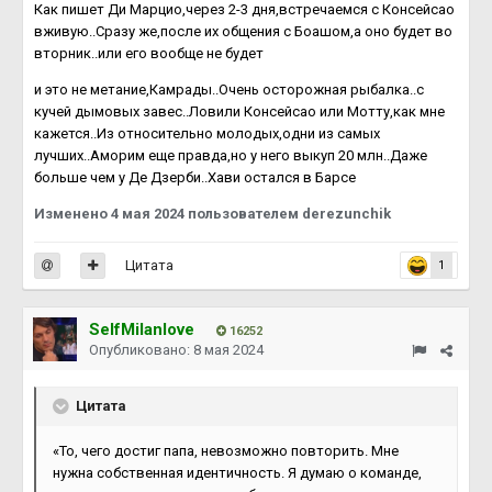
Как пишет Ди Марцио,через 2-3 дня,встречаемся с Консейсао
вживую..Сразу же,после их общения с Боашом,а оно будет во
вторник..или его вообще не будет
и это не метание,Камрады..Очень осторожная рыбалка..с
кучей дымовых завес..Ловили Консейсао или Мотту,как мне
кажется..Из относительно молодых,одни из самых
лучших..Аморим еще правда,но у него выкуп 20 млн..Даже
больше чем у Де Дзерби..Хави остался в Барсе
Изменено
4 мая 2024
пользователем derezunchik
Цитата
1
SelfMilanlove
16252
Опубликовано:
8 мая 2024
Цитата
«То, чего достиг папа, невозможно повторить. Мне
нужна собственная идентичность. Я думаю о команде,