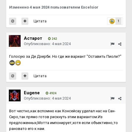
Изменено
4 мая 2024
пользователем Excelsior
Цитата
1
Астарот
242
Опубликовано:
4 мая 2024
Голосую за Де Дзерби. Но где же вариант "Оставить Пиоли?"
Цитата
Eugene
4924
Опубликовано:
4 мая 2024
Вот честно,как вспомню как Консейсау уделал нас на Сан-
Сиро,так прямо готов рискнуть этим вариантом.Из
предложенных,Мотта импонирует,хотя если объективно,то
рановато его к нам.