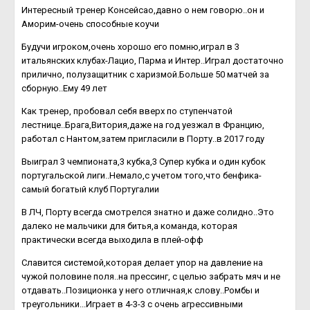
Интересный тренер Консейсао,давно о нем говорю..он и
Аморим-очень способные коучи
Будучи игроком,очень хорошо его помню,играл в 3
итальянских клубах-Лацио, Парма и Интер..Играл достаточно
прилично, полузащитник с харизмой.Больше 50 матчей за
сборную..Ему 49 лет
Как тренер, пробовал себя вверх по ступенчатой
лестнице..Брага,Витория,даже на год уезжал в Францию,
работал с Нантом,затем пригласили в Порту..в 2017 году
Выиграл 3 чемпионата,3 кубка,3 Супер кубка и один кубок
португальской лиги..Немало,с учетом того,что бенфика-
самый богатый клуб Португалии
В ЛЧ, Порту всегда смотрелся знатно и даже солидно..Это
далеко не мальчики для битья,а команда, которая
практически всегда выходила в плей-офф
Славится системой,которая делает упор на давление на
чужой половине поля..на прессинг, с целью забрать мяч и не
отдавать..Позиционка у него отличная,к слову..Ромбы и
треугольники...Играет в 4-3-3 с очень агрессивными