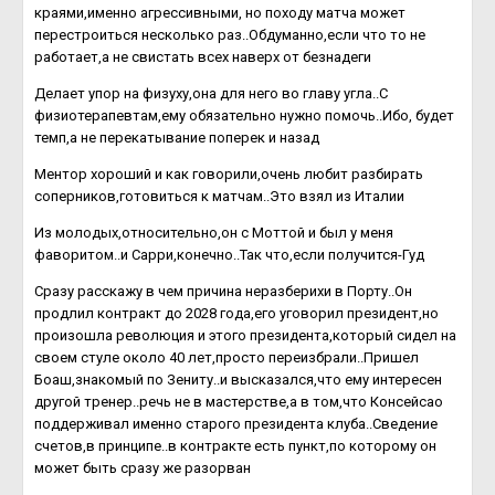
краями,именно агрессивными, но походу матча может
перестроиться несколько раз..Обдуманно,если что то не
работает,а не свистать всех наверх от безнадеги
Делает упор на физуху,она для него во главу угла..С
физиотерапевтам,ему обязательно нужно помочь..Ибо, будет
темп,а не перекатывание поперек и назад
Ментор хороший и как говорили,очень любит разбирать
соперников,готовиться к матчам..Это взял из Италии
Из молодых,относительно,он с Моттой и был у меня
фаворитом..и Сарри,конечно..Так что,если получится-Гуд
Сразу расскажу в чем причина неразберихи в Порту..Он
продлил контракт до 2028 года,его уговорил президент,но
произошла революция и этого президента,который сидел на
своем стуле около 40 лет,просто переизбрали..Пришел
Боаш,знакомый по Зениту..и высказался,что ему интересен
другой тренер..речь не в мастерстве,а в том,что Консейсао
поддерживал именно старого президента клуба..Сведение
счетов,в принципе..в контракте есть пункт,по которому он
может быть сразу же разорван