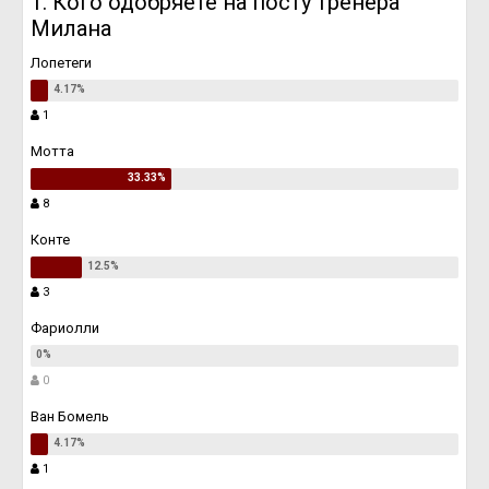
1. Кого одобряете на посту тренера
Милана
Лопетеги
1
Мотта
8
Конте
3
Фариолли
0
Ван Бомель
1