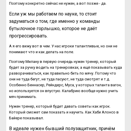
Поэтому конкретно сейчас не нужен, а вот позже - да.
Если уж мы работаем по науке, то стоит
задуматься о том, где именно у команды
бутылочное горлышко, которое не даёт
прогрессировать
.
А я его вижу вот в чем. У нас игроки талантливые, но они не
понимают что и как делать на поле.
Поэтому Милану в первую очередь нужен тренер, который
будет за ручку водить на тренировках, а ещё показывать куда
разворачиваться, как правильно бить по мячу. Потому что
они не туда бегут, не туда пасуют, не туда смотрят и т.д.
Особенно Беннасер, Рейндерс, Муса, у которых таланта вагон,
но используется он впустую. Калабрию вообще нужно учить
мяч принимать.
Нужен тренер, который будет давать советы как игрок.
Который сможет сам показать и научить. Как Хаби Алонсо в
Байере показывал.
В идеале нужен бывший полузащитник, причём