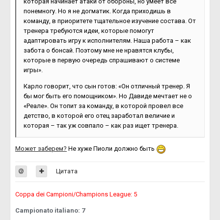
которая начинает атаки от обороны, но умеет все
понемногу. Но я не догматик. Когда приходишь в
команду, в приоритете тщательное изучение состава. От
тренера требуются идеи, которые помогут
адаптировать игру к исполнителям. Наша работа – как
забота о бонсай. Поэтому мне не нравятся клубы,
которые в первую очередь спрашивают о системе
игры».
Карло говорит, что сын готов: «Он отличный тренер. Я
бы мог быть его помощником». Но Давиде мечтает не о
«Реале». Он топит за команду, в которой провел все
детство, в которой его отец заработал величие и
которая – так уж совпало – как раз ищет тренера.
Может заберем?
Не хуже Пиоли должно быть
Цитата
Coppa dei Campioni/Champions League: 5
Campionato italiano: 7