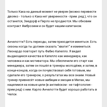
Только Кака на данный момент не уверен (можно перевести
двояко - только о Кака нет уверенности - прим. ред.), что он
останется, Зеедорф и Пирло не продаются. Мы обновим
контракт Амброзини и он будет нашим капитаном.
Анчелотти? Есть периоды, затем приходится меняться. Есть
сезоны когда ты должен сказать "хватит" и измениться.
Леонардо повторит путь Фабио Капелло. Я видел
выдающиеся качества в Капелло как менеджера, как
человека и как мотиватора. Мы обеспечили его старт как
менеджера, затем он пошёл в тренеры молодёжи, и затем, в
конце-концов, когда он почувствовал себя готовым, мы
сделали его тренером, о результатах мы все знаем. Новый
тренер привнесёт новые амбиции и эмоции в Милан, мы
нацелимся на новые цели (в английском - не тафтология -
прим.ред) с ним. Карло Анчелотти будет хорошо работать в
Челси.