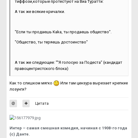
тиффози,которые протестуют на Виа Туратти:
А так же всякие кричалки.
"Если ты продаешь Kakа, ты продаешь общество".
"Общество, ты теряешь достоинство"
А так же следующее: ""Я голосую за Подеста" (кандидат
правоцентристского блока)
Как то слишком мягко
Или там цензура вырезает крепкие
лозунги?
Цитата
Интер – самая смешная комедия, начиная с 1908-го года
(с) Данте.