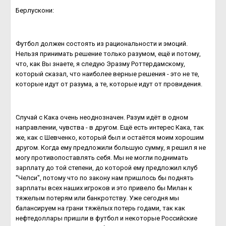
Берлускони:
Футбол должен состоять из рациональности и эмоций.
Нельзя принимать решение только разумом, ещё и потому,
что, как Вы знаете, я следую Эразму Роттердамскому,
который сказал, что наиболее верные решения - это не те,
которые идут от разума, а те, которые идут от провидения.
Случай с Кака очень неоднозначен. Разум идёт в одном
направлении, чувства - в другом. Ещё есть интерес Кака, так
же, как с Шевченко, который был и остаётся моим хорошим
другом. Когда ему предложили большую сумму, я решил я не
могу противопоставлять себя. Мы не могли поднимать
зарплату до той степени, до которой ему предложил клуб
"Челси", потому что по закону нам пришлось бы поднять
зарплаты всех наших игроков и это привело бы Милан к
тяжелым потерям или банкротству. Уже сегодня мы
балансируем на грани тяжёлых потерь годами, так как
нефтедоллары пришли в футбол и некоторые Российские