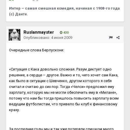
Интер – самая смешная комедия, начиная с 1908-го года
(с) Данте.
Ruslanmayster
430
Опубликовано:
4 июня 2009
Очередные слова Берлускони:
«Ситуация с Кака довольно сложная. Разум диктует одно
решение, а сердце – другое. Важно и то, чего хочет сам Кака,
как было в ситуации с Шевченко, другом которого я себя
считал и считаю до сих пор. Тогда «Челси» предложил ему
зарплату, которую мы не могли обеспечить ему в «Милане»,
потому что нам бы тогда пришлось повысить зарплату всем
ведущим футболистам, что привело бы клуб к финансовому
краху.
За последние годы мы и так уже потеряли слишком много