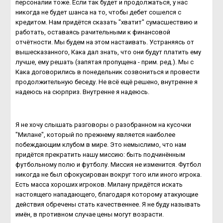
персоналии тоже. Если так будет и продолжаться, у нас
никогда не будет шанса на то, чтобы дебет сошелся с
кредитом. Нам придётся сказать "хватит" сумасшествию и
работать, оставаясь рачительными к финансовой
отчётности. Мы будем на этом настаивать. Устраняясь от
вышесказанного, Кака дал знать, что они будут платить ему
лучше, ему решать (запятая пропущена - прим. ред.). Мы с
Кака договорились в понедельник созвониться и провести
продолжительную беседу. Не всё ещё решено, внутренне я
надеюсь на сюрприз. Внутренне я надеюсь.
Я не хочу слышать разговоры о разобранном на кусочки
"Милане", который по прежнему является наиболее
побеждающим клубом в мире. Это немыслимо, что нам
придётся прекратить нашу миссию: быть подчинённым
футбольному полю и футболу. Миссия не изменится. Футбол
никогда не был сфокусирован вокруг того или иного игрока.
Есть масса хороших игроков. Милану придётся искать
настоящего нападающего, благодаря которому атакующие
действия обречены стать качественнее. Я не буду называть
имён, в противном случае цены могут возрасти.