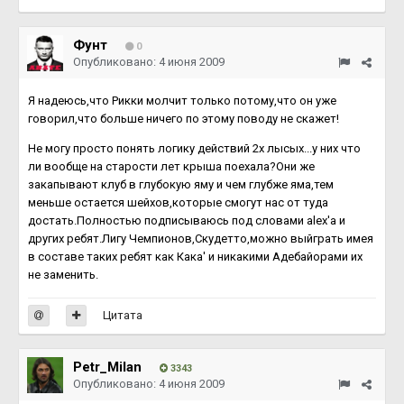
Фунт
0
Опубликовано:
4 июня 2009
Я надеюсь,что Рикки молчит только потому,что он уже
говорил,что больше ничего по этому поводу не скажет!
Не могу просто понять логику действий 2х лысых...у них что
ли вообще на старости лет крыша поехала?Они же
закапывают клуб в глубокую яму и чем глубже яма,тем
меньше остается шейхов,которые смогут нас от туда
достать.Полностью подписываюсь под словами alex'a и
других ребят.Лигу Чемпионов,Скудетто,можно выйграть имея
в составе таких ребят как Кака' и никакими Адебайорами их
не заменить.
Цитата
Petr_Milan
3343
Опубликовано:
4 июня 2009