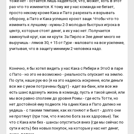
тоже нет - остается лишь надеяться, что, может, хоть в этот
раз что-то изменится. К тому же у нас команда не бегает,
просто некому кроме Кака и Пато разрезать и взрывать
оборону, а Пато и Кака успешно кроют защи. Чтобы что-то
изменить к лучшему - нужны 2-3 молодых быстрых игрока в
центр, которые стоят денег, а их у нас нет. Получается
замкнутый круг, как ни крути. За Пирло и Зее денег много не
выручишь - лямов 30, + 15 от Гури - маловато на все усиление,
учитывая, что в защиту минимум 2 человека надо.
Конечно, я бы хотел видеть у нас Кака с Рибери и ЭтоО в паре
с Пато - но это не возможно - реальность опускает на землю.
По сути, наше рук-во (я на это надеюсь искренне, если деньги
все же с умом потрачены будут) - идет ва-банк, или все же
есть шанс вдохнуть жизнь в команду, пусть и такой ценой, или
мы все равно сползем до уровня Ромы - где есть Тотти, но
нет достойной ему подмоги. На одних Кака и Пато далеко не
уедешь - с такими темпами, как их гоняют и бьют - долго они
не протянут (при том, что я молю Бога за их здоровье). Так
что с Кака или без - шансы опуститься вниз (где мы сейчас по
сути и есть) без новых покупок, на которые у нас нет денег,