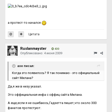
а протест-то начался
Цитата
Ruslanmayster
430
Опубликовано:
4 июня 2009
axe писал:
Когда это появилось? Я так понимаю - это официальный
сайт Милана?
Да,я же в низу указал.
Это оффициальная инфа с оффиц сайта Милана.
А еще,если я не ошибаюсь,Гадзетта пишет,что около 300
фанатов протестуют.