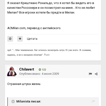
Я сказал Криштиано Рональдо, что я хотел бы видеть его в
качестве Россонери и он посмотрел на меня... Кто не любит
Милан? Все игроки хотели бы придти в Милан.
АСMilan.com, перевод с английского.
Цитата
upd: "...Мне чемпионских Лиг осталось посмотреть штук 35 уже всего. В сознании,
надеюсь, и не в овощном обличии".
Puzo
Chilavert
122
Опубликовано:
4 июня 2009
Странная штука жизнь:
Milanista писал: