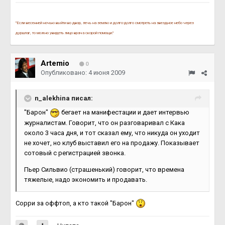
"Если весенней ночью выйти во двор, лечь на землю и долго-долго смотреть на звездное небо через
дуршлаг, то можно увидеть лицо врача скорой помощи."
Artemio
0
Опубликовано:
4 июня 2009
n_alekhina писал:
"Барон"
бегает на манифестации и дает интервью
журналистам. Говорит, что он разговаривал с Кака
около 3 часа дня, и тот сказал ему, что никуда он уходит
не хочет, но клуб выставил его на продажу. Показывает
сотовый с регистрацией звонка.
Пьер Сильвио (страшенький) говорит, что времена
тяжелые, надо экономить и продавать.
Сорри за оффтоп, а кто такой "Барон"