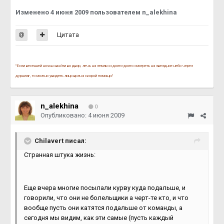
Изменено
4 июня 2009
пользователем n_alekhina
Цитата
"Если весенней ночью выйти во двор, лечь на землю и долго-долго смотреть на звездное небо через
дуршлаг, то можно увидеть лицо врача скорой помощи."
n_alekhina
0
Опубликовано:
4 июня 2009
Chilavert писал:
Странная штука жизнь:
Еще вчера многие посылали курву куда подальше, и
говорили, что они не болельщики а черт-те кто, и что
вообще пусть они катятся подальше от команды, а
сегодня мы видим, как эти самые (пусть каждый