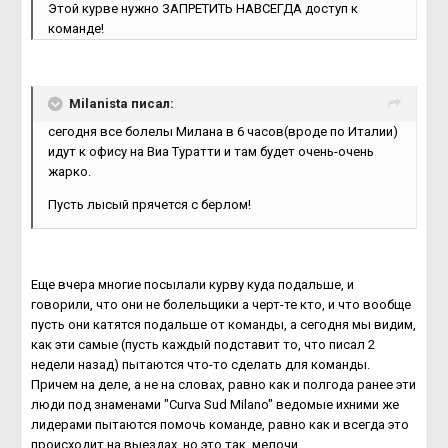
Этой курве нужно ЗАПРЕТИТЬ НАВСЕГДА доступ к
команде!
Milanista писал:
сегодня все болелы Милана в 6 часов(вроде по Италии)
идут к офису на Виа Туратти и там будет очень-очень
жарко.
Пусть лысый прячется с берлом!
Еще вчера многие посылали курву куда подальше, и
говорили, что они не болельщики а черт-те кто, и что вообще
пусть они катятся подальше от команды, а сегодня мы видим,
как эти самые (пусть каждый подставит то, что писал 2
недели назад) пытаются что-то сделать для команды.
Причем на деле, а не на словах, равно как и полгода ранее эти
люди под знаменами "Curva Sud Milano" ведомые ихними же
лидерами пытаются помочь команде, равно как и всегда это
происходит на выездах, но это так, мелочи...