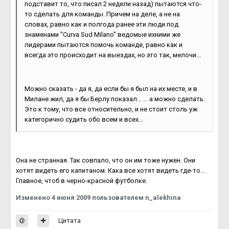
подставит то, что писал 2 недели назад) пытаются что-
то сделать для команды. Причем на деле, а не на
словах, равно как и полгода ранее эти люди под
знаменами "Curva Sud Milano" ведомые ихними же
лидерами пытаются помочь команде, равно как и
всегда это происходит на выездах, но это так, мелочи...
Можно сказать - да я, да если бы я был на их месте, и в
Милане жил, да я бы Берлу показал... ... а можно сделать.
Это к тому, что все относительно, и не стоит столь уж
категорично судить обо всем и всех...
Она не странная. Так совпало, что он им тоже нужен. Они
хотят видеть его капитаном. Кака все хотят видеть где-то...
Главное, чтоб в черно-красной футболке.
Изменено
4 июня 2009
пользователем n_alekhina
Цитата