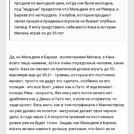
продали по выгодной цене, когда они были молодые,
под "мудрым" предлогом что Мальдини это не Ривера, а
Барези это не Нордаль. У клубов, которые продают
своих лучших и преданных игроков не бывает клубных
легенд. Я могу представить себе место Кака в истории
Милана, играй он до 35 лет.
Да, но Мальдини и Барези - воспитанники Милана, а Кака -
всего лишь наемник, хотя и очень порядочный человек, каких
мало. Кака не сможет на приличном уровне играть до 35 -
максимум еще до 30-31 - травмы, которые его постоянно
мучают, просто не дадут это сделать, особенно на его
позиции - его все бьют, равно как и Пато. И еще момент -
козырь Рики - скорость, без нее у него почти ничего нет-
дриблинга как у Диньо и Пато нет, а если не оторвется, то
защи кроют. Весь матч, как в том полуфинале с Манчестером,
он уже далеко не носится - метроном делает свое черное
дело, а года через 3-4 скорости прежней на постоянные
рывки уже не будет точно. Защам, как Мальдини и Барези,
играть можно намного дольше, учитывая, что бьют их не