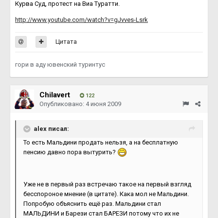
Курва Суд, протест на Виа Туратти.
http://www.youtube.com/watch?v=gJvves-Lsrk
Цитата
гори в аду ювенский туринтус
Chilavert
122
Опубликовано:
4 июня 2009
alex писал:
То есть Мальдини продать нельзя, а на бесплатную
пенсию давно пора вытурить?
Уже не в первый раз встречаю такое на первый взгляд
бесспороное мнение (в цитате). Кака мол не Мальдини.
Попробую объяснить ещё раз. Мальдини стал
МАЛЬДИНИ и Барези стал БАРЕЗИ потому что их не