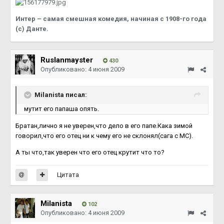
Интер – самая смешная комедия, начиная с 1908-го года
(с) Данте.
Ruslanmayster
430
Опубликовано:
4 июня 2009
Milanista писал:
мутит его папаша опять.
Братан,лично я не уверен,что дело в его папе.Кака зимой
говорил,что его отец ни к чему его не склонял(сага с МС).
А ты что,так уверен что его отец крутит что то?
Цитата
Milanista
102
Опубликовано:
4 июня 2009