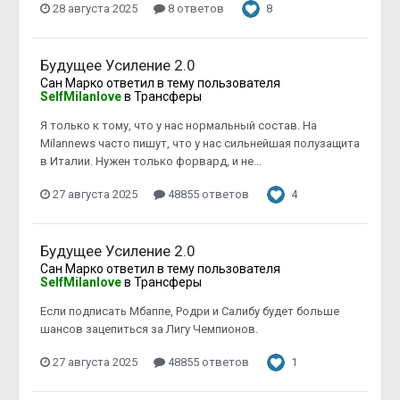
28 августа 2025
8 ответов
8
Будущее Усиление 2.0
Сан Марко
ответил в тему пользователя
SelfMilanlove
в
Трансферы
Я только к тому, что у нас нормальный состав. На
Milannews часто пишут, что у нас сильнейшая полузащита
в Италии. Нужен только форвард, и не...
27 августа 2025
48855 ответов
4
Будущее Усиление 2.0
Сан Марко
ответил в тему пользователя
SelfMilanlove
в
Трансферы
Если подписать Мбаппе, Родри и Салибу будет больше
шансов зацепиться за Лигу Чемпионов.
27 августа 2025
48855 ответов
1