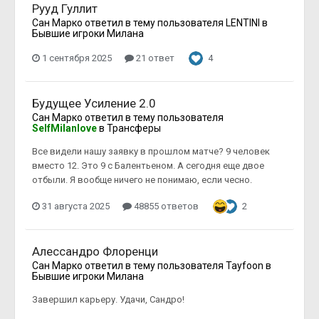
Рууд Гуллит
Сан Марко
ответил в тему пользователя
LENTINI
в
Бывшие игроки Милана
1 сентября 2025
21 ответ
4
Будущее Усиление 2.0
Сан Марко
ответил в тему пользователя
SelfMilanlove
в
Трансферы
Все видели нашу заявку в прошлом матче? 9 человек
вместо 12. Это 9 с Балентьеном. А сегодня еще двое
отбыли. Я вообще ничего не понимаю, если чесно.
31 августа 2025
48855 ответов
2
Алессандро Флоренци
Сан Марко
ответил в тему пользователя
Tayfoon
в
Бывшие игроки Милана
Завершил карьеру. Удачи, Сандро!