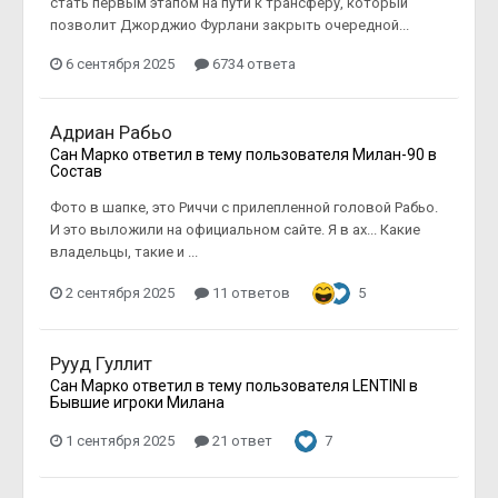
стать первым этапом на пути к трансферу, который
позволит Джорджио Фурлани закрыть очередной...
6 сентября 2025
6734 ответа
Адриан Рабьо
Сан Марко
ответил в тему пользователя
Милан-90
в
Состав
Фото в шапке, это Риччи с прилепленной головой Рабьо.
И это выложили на официальном сайте. Я в ах... Какие
владельцы, такие и ...
2 сентября 2025
11 ответов
5
Рууд Гуллит
Сан Марко
ответил в тему пользователя
LENTINI
в
Бывшие игроки Милана
1 сентября 2025
21 ответ
7