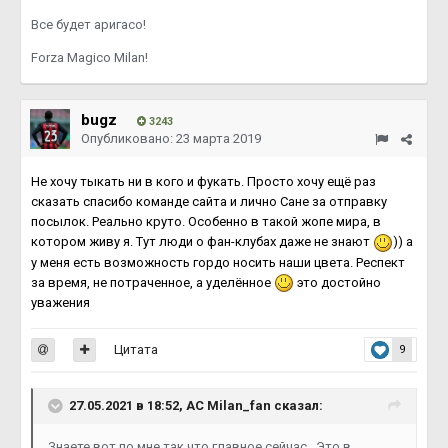
Все будет аригасо!
Forza Magico Milan!
bugz
3243
Опубликовано:
23 марта 2019
Не хочу тыкать ни в кого и фукать. Просто хочу ещё раз
сказать спасибо команде сайта и лично Сане за отправку
посылок. Реально круто. Особенно в такой жопе мира, в
котором живу я. Тут люди о фан-клубах даже не знают
)) а
у меня есть возможность гордо носить наши цвета. Респект
за время, не потраченное, а уделённое
это достойно
уважения
Цитата
9
27.05.2021 в 18:52,
AC Milan_fan
сказал:
Знаете вот по мне,так что главное сейчас...Это в