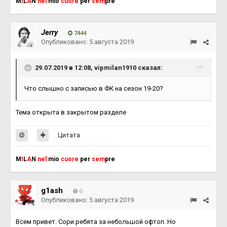
M
I
L
A
N
nel
mio
cuore
per
sem
pre
Jerry
7444
Опубликовано:
5 августа 2019
29.07.2019 в 12:08,
vipmilan1910
сказал:
Что слышно с записью в ФК на сезон 19-20?
Тема открыта в закрытом разделе
Цитата
M
I
L
A
N
nel
mio
cuore
per
sem
pre
g1ash
0
Опубликовано:
5 августа 2019
Всем привет. Сори ребята за небольшой офтоп. Но