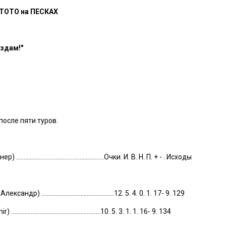
 ТОТО на ПЕСКАХ
ёздам!"
после пяти туров.
....................................................Очки. И. В. Н. П. + - . Исходы
р) ................................................12. 5. 4. 0. 1. 17- 9. 129
.....................................................10. 5. 3. 1. 1. 16- 9. 134