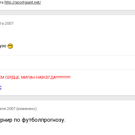
йта
http://sportgiant.net/
та 2007
тузо
ЕРДЦЕ, МИЛАН НАВСЕГДА!!!!!!!!!!!!!!!!
c
еля 2007
(изменено)
рнир по футболпрогнозу.