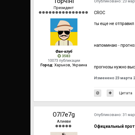
Topчiнi
Опубликовано:
23 мар
Президент
CROC
ты еще не отправил
напоминаю - прогно
Фан-клуб
3583
10073 публикации
Город:
Харьков, Украина
прогнозы нужно выс
Изменено
23 марта 
Цитата
O7l7e7g
Опубликовано:
31 мар
Алиеви
Официальный прот