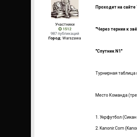
Проходит на сайте
Участники
1512
"Через тернии к зв
987 публикаций
Город:
Warszawa
"Спутник N1"
Турнирная таблица 
Место Команда (тренер) ......
1. Укрфутбол (Сикан Александ
2. Kanonir.Com (Kanonir) ......