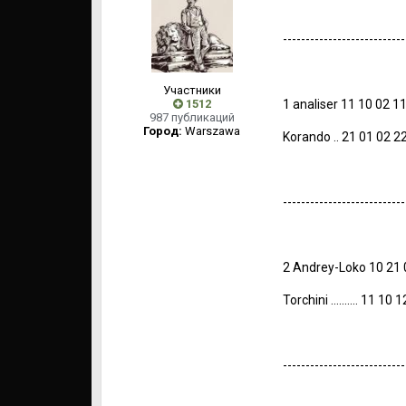
---------------------------
Участники
1512
1 analiser 11 10 02 1
987 публикаций
Город:
Warszawa
Korando .. 21 01 02 2
---------------------------
2 Andrey-Loko 10 21 
Torchini .......... 11 1
---------------------------