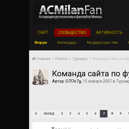
САЙТ
СООБЩЕСТВО
АКТИВНОСТЬ
Форум
Календарь
Модераторы тем
Главная
Разное
Турниры
Команда сайта по 
Команда сайта по 
Автор:
O7l7e7g
,
15 января 2007
в
Турни
2
3
4
5
6
7
8
9
НАЗАД