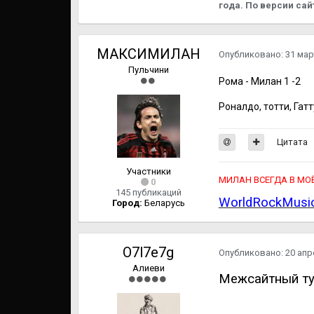
года. По версии са
МАКСИМИЛАН
Опубликовано:
31 мар
Пульчини
Рома - Милан 1 -2
Роналдо, тотти, Гат
Цитата
Участники
МИЛАН ВСЕГДА В МОЁМ С
0
145 публикаций
WorldRockMusi
Город:
Беларусь
O7l7e7g
Опубликовано:
20 апр
Алиеви
Межсайтный ту