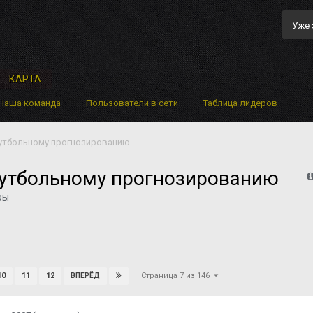
Уже 
КАРТА
Наша команда
Пользователи в сети
Таблица лидеров
футбольному прогнозированию
футбольному прогнозированию
ры
Страница 7 из 146
10
11
12
ВПЕРЁД