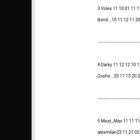
3 Volex 11 10 01 11 1
Bond ...10 11 12 11 2
---------------------------
4 Darky 11 12 12 10 1
Gosha .. 20 11 13 20 
---------------------------
5 Meat_Max 11 11 11 
alexmilan23 11 21 02