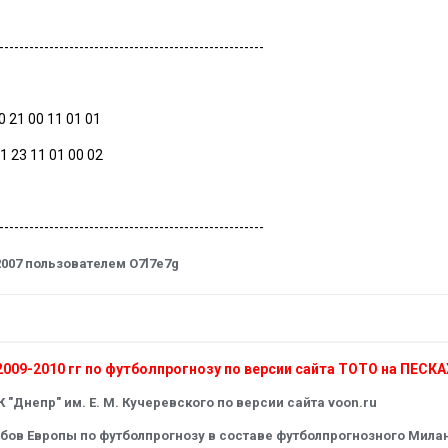
-----------------------------------------------------
0 21 00 11 01 01
11 23 11 01 00 02
-----------------------------------------------------
2007
пользователем O7l7e7g
009-2010 гг по футболпрогнозу по версии сайта ТОТО на ПЕСКА
 "Днепр" им. Е. М. Кучеревского по версии сайта voon.ru
ов Европы по футболпрогнозу в составе футболпрогнозного Милана