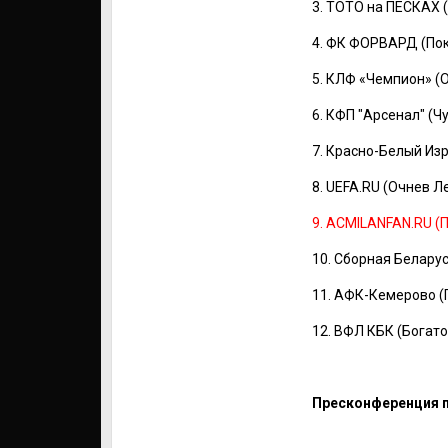
3. ТОТО на ПЕСКАХ (Шарипо
4. ФК ФОРВАРД (Покалов В.) ..
5. КЛФ «Чемпион» (Оринчак И
6. КФП "Арсенал" (Чунчуков 
7. Красно-Белый Изра
8. UEFA.RU (Очнев Леонид (an
9. ACMILANFAN.RU (Павлюк Оле
10. Сборная Беларуси (С
11. АФК-Кемерово (Поздн
12. ВФЛ КБК (Богатов Виктор) 
Пресконференция п