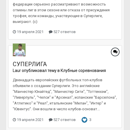
федерации серьезно рассматривают возможность
отмены лиг в этом сезоне или отказа от присуждения
трофея, если команды, участвующие в Суперлиге,
выиграют. (c)
19 апреля 2021
527 ответов
СУПЕРЛИГА
Laur
опубликовал тему в
Клубные соревнования
Двенадцать европейских футбольных топ-клубов
объявили о создании Суперлиги. Это английские
"Манчестер Юнайтед", "Манчестер Сити", "Тоттенхэм",
"Ливерпуль", "Челси" и "Арсенал", испанские "Барселона",
"Атлетико" и "Реал", итальянские "Милан", "Интер" и
"Ювентус". Они вошли в число клубов-основат...
19 апреля 2021
527 ответов
3