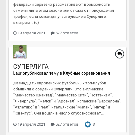
федерации серьезно рассматривают возможность
отмены лиг в этом сезоне или отказа от присуждения
трофея, если команды, участвующие в Суперлиге,
выиграют. (c)
19 апреля 2021
527 ответов
СУПЕРЛИГА
Laur
опубликовал тему в
Клубные соревнования
Двенадцать европейских футбольных топ-клубов
объявили о создании Суперлиги. Это английские
"Манчестер Юнайтед", "Манчестер Сити", "Тоттенхэм",
"Ливерпуль", "Челси" и "Арсенал", испанские "Барселона",
"Атлетико" и "Реал", итальянские "Милан", "Интер" и
"Ювентус". Они вошли в число клубов-основат...
19 апреля 2021
527 ответов
3