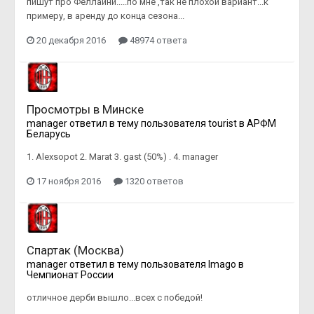
пишут про Феллайни.....по мне ,так не плохой вариант...к
примеру, в аренду до конца сезона...
20 декабря 2016
48974 ответа
Просмотры в Минске
manager
ответил в тему пользователя
tourist
в
АРФМ
Беларусь
1. Alexsopot 2. Marat 3. gast (50%) . 4. manager
17 ноября 2016
1320 ответов
Спартак (Москва)
manager
ответил в тему пользователя
Imago
в
Чемпионат России
отличное дерби вышло...всех с победой!