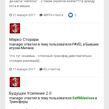
да какое "неплохо"... с таким скрипом взяли??? в аренду
кота в мешке...
21 января 2017
48974 ответа
2
Марко Сторари
manager
ответил в тему пользователя
PAVEL
в
Бывшие
игроки Милана
Что тут скажешь... отличный трансфер,действительно
стоящее усиление(((....
11 января 2017
65 ответов
Будущее Усиление 2.0
manager
ответил в тему пользователя
SelfMilanlove
в
Трансферы