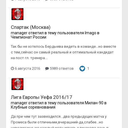
Спартак (Москва)
manager
ответил в тему пользователя
Imago
в
Чемпионат России
Так бы не хотелось Бердыева видеть в команде...но вместе
с тем,сейчас он самый реальный и оптимальный кандидат
на пост гл. тренера...
6 августа 2016
5989 ответов
1
Лига Европы Уефа 2016/17
manager
ответил в тему пользователя
Милан-90
в
Клубные соревнования
Да при чем тут зазвездился...два предыдущих матча у
Промеса были отличными,вчерашний-да,слабее...но
невозможно же каждый матч играть одинаково точь в...