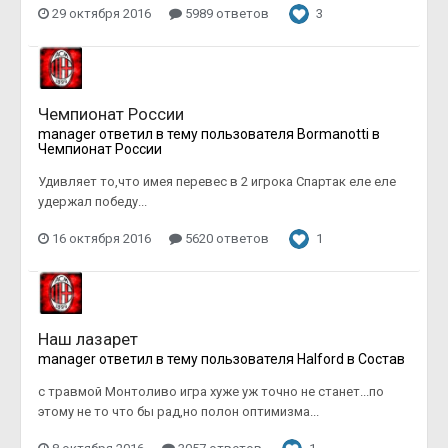
29 октября 2016
5989 ответов
3
Чемпионат России
manager
ответил в тему пользователя
Bormanotti
в
Чемпионат России
Удивляет то,что имея перевес в 2 игрока Спартак еле еле
удержал победу...
16 октября 2016
5620 ответов
1
Наш лазарет
manager
ответил в тему пользователя
Halford
в
Состав
с травмой Монтоливо игра хуже уж точно не станет...по
этому не то что бы рад,но полон оптимизма...