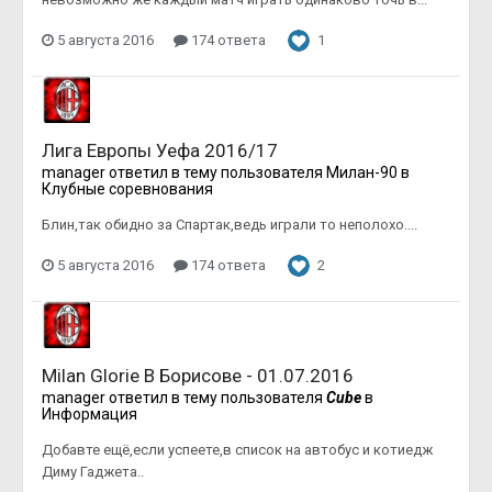
5 августа 2016
174 ответа
1
Лига Европы Уефа 2016/17
manager
ответил в тему пользователя
Милан-90
в
Клубные соревнования
Блин,так обидно за Спартак,ведь играли то неполохо....
5 августа 2016
174 ответа
2
Milan Glorie В Борисове - 01.07.2016
manager
ответил в тему пользователя
Cube
в
Информация
Добавте ещё,если успеете,в список на автобус и котиедж
Диму Гаджета..