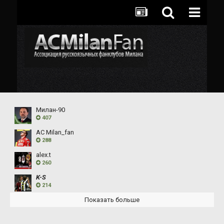
Милан-90
407
AC Milan_fan
288
alex.t
260
K-S
214
Показать больше