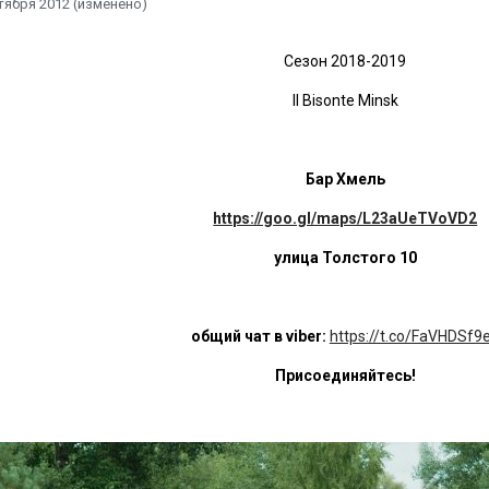
тября 2012
(изменено)
Сезон 2018-2019
Il Bisonte Minsk
Бар Хмель
https://goo.gl/maps/L23aUeTVoVD2
улица Толстого 10
общий чат в viber:
https://t.co/FaVHDSf9
Присоединяйтесь!