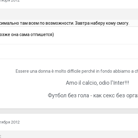
тября 2012
имально там всем по возможности. Завтра наберу кому смогу.
позже она сама отпишется)
Essere una donna è molto difficile perché in fondo abbiamo a ch
Amo il calcio, odio l'Inter!!!
Футбол без гола - как секс без орг
тября 2012
: