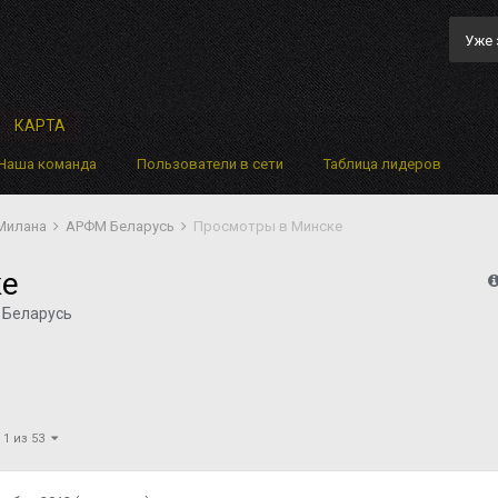
Уже 
КАРТА
Наша команда
Пользователи в сети
Таблица лидеров
 Милана
АРФМ Беларусь
Просмотры в Минске
ке
Беларусь
 1 из 53