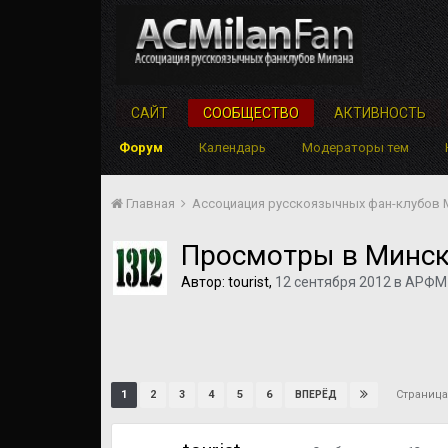
САЙТ
СООБЩЕСТВО
АКТИВНОСТЬ
Форум
Календарь
Модераторы тем
Главная
Ассоциация русскоязычных фан-клубов
Просмотры в Минс
Автор:
tourist
,
12 сентября 2012
в
АРФМ 
Страница
1
2
3
4
5
6
ВПЕРЁД