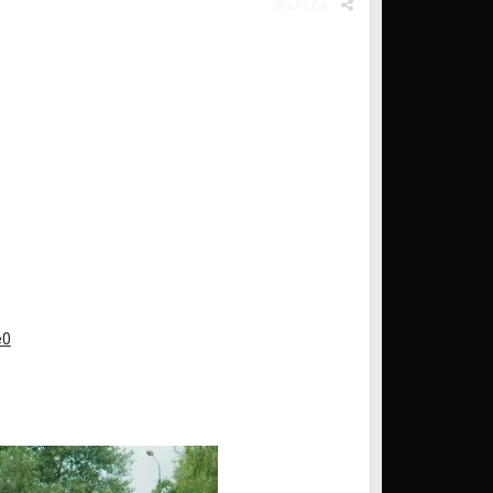
Жалоба
e0