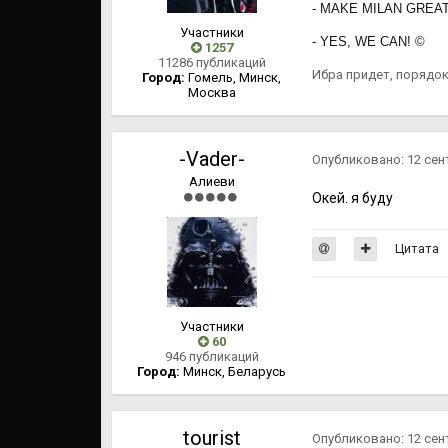
- MAKE MILAN GREAT 
Участники
- YES, WE CAN! ©
1257
11286 публикаций
Ибра придет, порядок
Город:
Гомель, Минск,
Москва
-Vader-
Опубликовано:
12 сен
Алиеви
Окей. я буду
Цитата
Участники
60
946 публикаций
Город:
Минск, Беларусь
tourist
Опубликовано:
12 сен