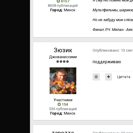
Я смутно помню мои д
6157
8638 публикаций
Город:
Минск
Мультфильмы, шарики, в
Но не забуду мои слёз
Финал ЛЧ: Милан - Аякс.
Зюзик
Опубликовано:
13 сен
Джованиссими
поддерживаю
Цитата
Участники
154
536 публикаций
Город:
Минск