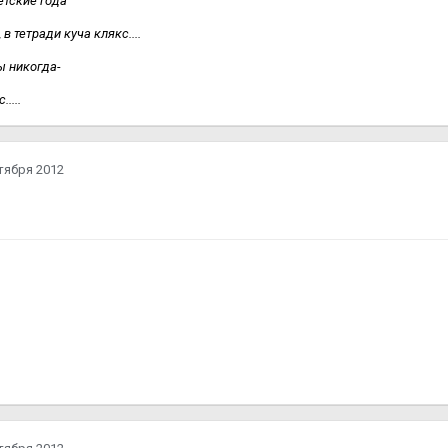
етские года
 тетради куча клякс....
ы никогда-
....
тября 2012