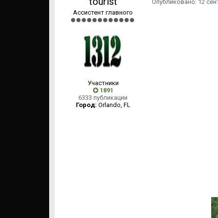
tourist
Опубликовано:
12 сен
Ассистент главного
Участники
1891
6333 публикации
Город:
Orlando, FL