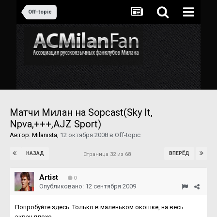
Off-topic
Матчи Милан на Sopcast(Sky It,
Npva,+++,AJZ Sport)
Автор:
Milanista
,
12 октября 2008
в
Off-topic
НАЗАД
ВПЕРЁД
Страница 32 из 68
Artist
0
Опубликовано:
12 сентября 2009
Попробуйте здесь..Только в маленьком окошке, на весь
экран плохо