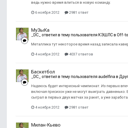
ведь нужно время влиться в новую команду.
6 ноября 2012
2981 ответ
МуЗыКа
_DC_
ответил в тему пользователя
КЭШЛС
в
Off-to
Металлика тут некоторое время назад записала каве
4 ноября 2012
4037 ответов
Баскетбол
_DC_
ответил в тему пользователя
audelfina
в
Друг
Надеюсь будет интересный чемпионат. Из первых впе
включая пресизон уже не могут выиграть давненько. 
сыграл в первых двух матчах за ракет, а уже заработал
4 ноября 2012
2981 ответ
Милан-Кьево