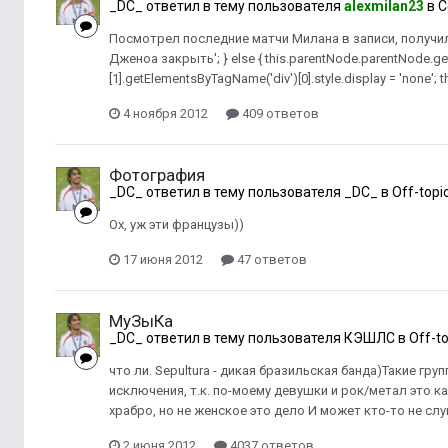
_DC_
ответил в тему пользователя
alexmilan23
в
С
Посмотрел последние матчи Милана в записи, получи
Дженоа закрыть'; } else { this.parentNode.parentNode.g
[1].getElementsByTagName('div')[0].style.display = 'none';
4 ноября 2012
409 ответов
Фотография
_DC_
ответил в тему пользователя
_DC_
в
Off-topi
Ох, уж эти французы))
17 июня 2012
47 ответов
МуЗыКа
_DC_
ответил в тему пользователя
КЭШЛС
в
Off-to
что ли. Sepultura - дикая бразильская банда)Такие гру
исключения, т.к. по-моему девушки и рок/метал это к
храбро, но не женское это дело И может кто-то не сл
2 июня 2012
4037 ответов