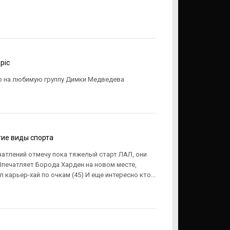
pic
р на любимую группу Димки Медведева
ие виды спорта
чатлений отмечу пока тяжелый старт ЛАЛ, они
Впечатляет Борода Харден на новом месте,
 карьер-хай по очкам (45) И еще интересно кто...