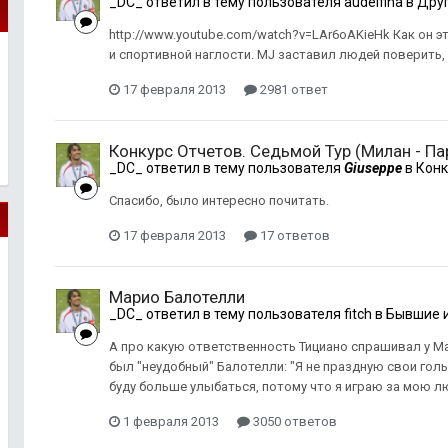
_DC_
ответил в тему пользователя
audelfina
в
Друг
http://www.youtube.com/watch?v=LAr6oAKieHk Как он 
и спортивной наглости. MJ заставил людей поверить,
17 февраля 2013
2981 ответ
Конкурс Отчетов. Седьмой Тур (Милан - Па
_DC_
ответил в тему пользователя
Giuseppe
в
Конк
Спасибо, было интересно почитать.
17 февраля 2013
17 ответов
Марио Балотелли
_DC_
ответил в тему пользователя
fitch
в
Бывшие 
А про какую ответственность Тициано спрашивал у Мар
был "неудобный" Балотелли: "Я не праздную свои голы,
буду больше улыбаться, потому что я играю за мою лю
1 февраля 2013
3050 ответов