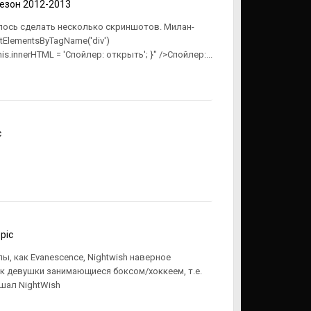
езон 2012-2013
лось сделать несколько скриншотов. Милан-
etElementsByTagName('div')
 this.innerHTML = 'Спойлер: открыть'; }" />Спойлер:...
c
pic
ппы, как Еvanescence, Nightwish наверное
ак девушки занимающиеся боксом/хоккеем, т.е.
ушал NightWish