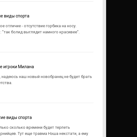
е виды спорта
 отличие - отсутствие горбика на носу.
 "так болид выглядит намного красивее".
е игроки Милана
м, надеюсь наш новый новобранец не будет брать
тства.
ие виды спорта
лько сколько времени будет терпеть
нийцев. Тут еще травма Нэша некстати, а ему