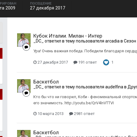
ТРИРОВАН
ПОСЕЩЕНИЕ
та 2009
27 декабря 2017
Кубок Италии. Милан - Интер
_DC_
ответил в тему пользователя
arcadia
в
Сезон
Ура! Очень важная победа. Победили благодаря сердцу
27 декабря 2017
191 ответ
1
Баскетбол
_DC_
ответил в тему пользователя
audelfina
в
Друг
Кто бы что ни говорил, Коби - феноменальный спортсм
его значимость. http://youtu.be/QrV4lnVTTVI
10 марта 2013
2981 ответ
Баскетбол