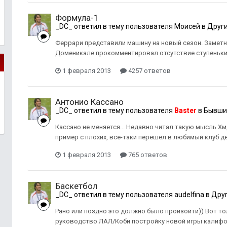
Формула-1
_DC_
ответил в тему пользователя
Моисей
в
Други
Феррари представили машину на новый сезон. Заметное
Доменикале прокомментировал отсутствие ступеньки:
1 февраля 2013
4257 ответов
Антонио Кассано
_DC_
ответил в тему пользователя
Baster
в
Бывши
Кассано не меняется... Недавно читал такую мысль Х
пример с плохих, все-таки перешел в любимый клуб де
1 февраля 2013
765 ответов
Баскетбол
_DC_
ответил в тему пользователя
audelfina
в
Друг
Рано или поздно это должно было произойти)) Вот то
руководство ЛАЛ/Коби постройку новой игры калифор