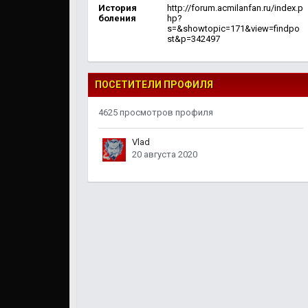
История
http://forum.acmilanfan.ru/index.p
боления
hp?
s=&showtopic=171&view=findpo
st&p=342497
ПОСЕТИТЕЛИ ПРОФИЛЯ
4625 просмотров профиля
Vlad
20 августа 2020