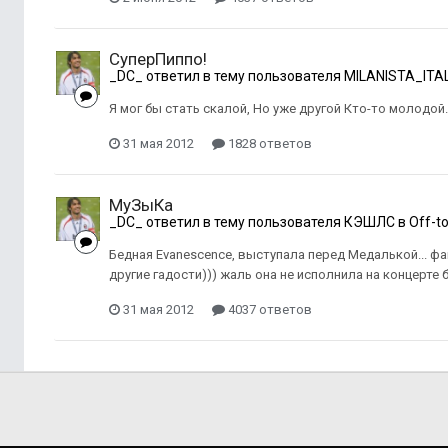
СуперПиппо!
_DC_
ответил в тему пользователя
MILANISTA_ITA
Я мог бы стать скалой, Но уже другой Кто-то молодой..
31 мая 2012
1828 ответов
МуЗыКа
_DC_
ответил в тему пользователя
КЭШЛС
в
Off-to
Бедная Еvanescence, выступала перед Медалькой... фа
другие гадости))) жаль она не исполнила на концерте б
31 мая 2012
4037 ответов