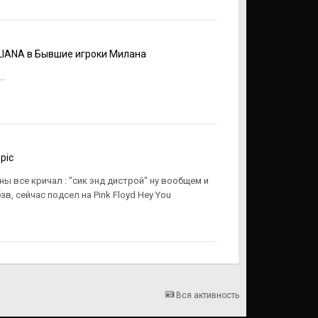
LIANA
в
Бывшие игроки Милана
.
pic
ны все кричал : "сик энд дистрой" ну вообщем и
зв, сейчас подсел на Pink Floyd Hey You
Вся активность