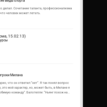
ие виды спорта
это делал. Сочетание таланта, профессионализма
 что человек может летать.
рма, 15.02.13)
урсы
игроки Милана
ио, что он ответил:"нет". Я так понял вопрос
 это мой характер, но, может быть, в Милане я
бимую команду". Балотелли: "Ньянг похож на...