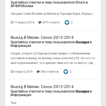
Spartakboy
ответил в тему пользователя
Shumi
в
АРФМ Москва
Сегодня тоже болеем за Милан в Торнадо Баре, Форца )
11 марта 2014
3973 ответа
2
Выезд В Милан. Сезон 2013-2014
Spartakboy
ответил в тему пользователя
Giuseppe
в
Информация
Сорри, открыл ))) Еще выложил видео с объявлением
составов команд, по-моему очень классно) P.S. Но что-то
мне подсказывает, что данная тема это ни то место, где...
6 марта 2014
556 ответов
2
Выезд В Милан. Сезон 2013-2014
Spartakboy
ответил в тему пользователя
Giuseppe
в
Информация
Тыц