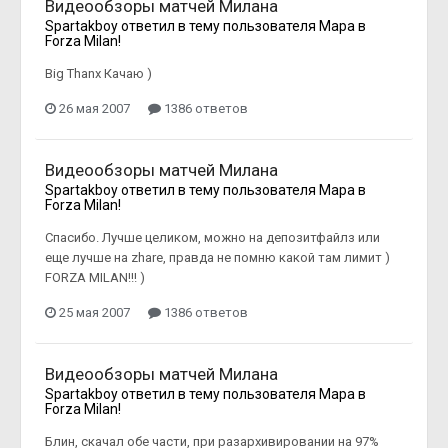
Видеообзоры матчей Милана
Spartakboy
ответил в тему пользователя
Mapa
в
Forza Milan!
Big Thanx Качаю )
26 мая 2007
1386 ответов
Видеообзоры матчей Милана
Spartakboy
ответил в тему пользователя
Mapa
в
Forza Milan!
Спасибо. Лучше целиком, можно на депозитфайлз или
еще лучше на zhare, правда не помню какой там лимит )
FORZA MILAN!!! )
25 мая 2007
1386 ответов
Видеообзоры матчей Милана
Spartakboy
ответил в тему пользователя
Mapa
в
Forza Milan!
Блин, скачал обе части, при разархивировании на 97%