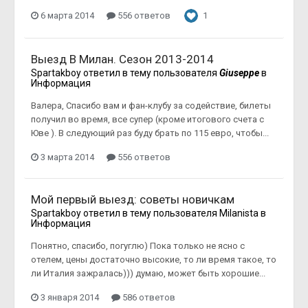
6 марта 2014
556 ответов
1
Выезд В Милан. Сезон 2013-2014
Spartakboy
ответил в тему пользователя
Giuseppe
в
Информация
Валера, Спасибо вам и фан-клубу за содействие, билеты
получил во время, все супер (кроме итогового счета с
Юве ). В следующий раз буду брать по 115 евро, чтобы...
3 марта 2014
556 ответов
Мой первый выезд: советы новичкам
Spartakboy
ответил в тему пользователя
Milanista
в
Информация
Понятно, спасибо, погуглю) Пока только не ясно с
отелем, цены достаточно высокие, то ли время такое, то
ли Италия зажралась))) думаю, может быть хорошие...
3 января 2014
586 ответов