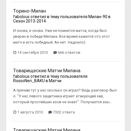
Торино-Милан
fabolous
ответил в тему пользователя
Милан-90
в
Сезон 2013-2014
И снова, и снова. Уже не помнится матча, когда был
уверен в победе Милана. Все время кажется что этот
матч и есть победный. Ан нет. Надоело)
14 сентября 2013
666 ответов
Товарищеские Матчи Милана
fabolous
ответил в тему пользователя
RossoNeri_BAKU
в
Матчи
А причем тут у нас сколько он играл? Ведь разговор был
о: "У нас левого защитника играет атакующий хав,
который простейших азов не знает". Получается азы...
1 августа 2013
7302 ответа
Товарищеские Матчи Милана