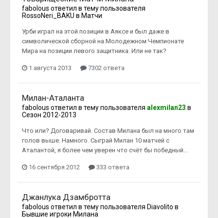
fabolous
ответил в тему пользователя
RossoNeri_BAKU
в
Матчи
Урби играл на этой позиции в Аяксе и был даже в
символической сборной на Молодежном Чемпионате
Мира на позиции левого защитника. Или не так?
1 августа 2013
7302 ответа
Милан-Аталанта
fabolous
ответил в тему пользователя
alexmilan23
в
Сезон 2012-2013
Что или? Договаривай. Состав Милана был на много там
голов выше. Намного. Сыграй Милан 10 матчей с
Аталантой, я более чем уверен что счёт бы победный...
16 сентября 2012
333 ответа
Джанлука Дзамбротта
fabolous
ответил в тему пользователя
Diavolito
в
Бывшие игроки Милана