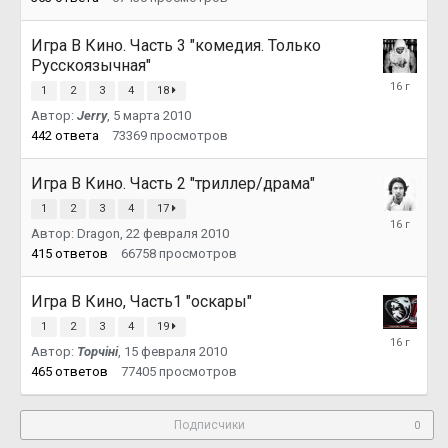
Игра В Кино. Часть 3 "комедия. Только
Русскоязычная"
19
1
2
3
4
18
марта
2010
Автор:
Jerry
,
5 марта 2010
442
ответа
73369
просмотров
Игра В Кино. Часть 2 "триллер/драма"
1
2
3
4
17
5
Автор:
Dragon
,
22 февраля 2010
марта
2010
415
ответов
66758
просмотров
Игра В Кино, Часть1 "оскары"
1
2
3
4
19
22
Автор:
Topчiнi
,
15 февраля 2010
февраля
2010
465
ответов
77405
просмотров
Подписчики
0