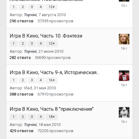
28
1
2
3
4
12
августа
2010
Автор:
Topчiнi
,
7 августа 2010
296
ответов
57395
просмотров
Игра В Кино, Часть 10. Фэнтези
1
2
3
4
12
13
Автор:
Topчiнi
,
21 июня 2010
июля
2010
282
ответа
50690
просмотров
Игра В Кино, Часть 9-я, Историческая...
1
2
3
4
16
21
Автор:
Vlad
,
31 мая 2010
июня
2010
388
ответов
67910
просмотров
Игра В Кино, Часть 8 "приключения"
1
2
3
4
18
31
Автор:
Topчiнi
,
18 мая 2010
мая
2010
429
ответов
72205
просмотров