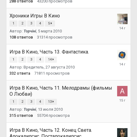
288
ответов
43200
просмотров
Хроники Игры В Кино
1
2
3
4
5
8
Автор:
Topчiнi
,
5 марта 2010
сентября
2011
108
ответов
31314
просмотров
Игра В Кино, Часть 13. Фантастика.
1
2
3
4
14
15
Автор:
Вредитель
,
27 августа 2010
августа
2011
332
ответа
71811
просмотров
Игра В Кино, Часть 11. Мелодрамы (фильмы
О Любви)
7
1
2
3
4
13
сентября
2010
Автор:
Topчiнi
,
13 июля 2010
315
ответов
55704
просмотра
Игра В Кино, Часть 12. Конец Света.
Апокалипсис. Постапокалипсис.