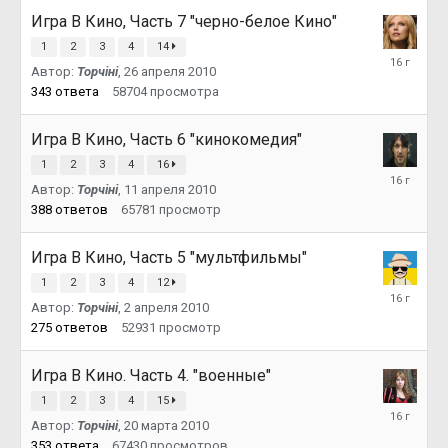
Игра В Кино, Часть 7 "черно-белое Кино"
1
2
3
4
14
19
Автор:
Topчiнi
,
26 апреля 2010
мая
2010
343
ответа
58704
просмотра
Игра В Кино, Часть 6 "кинокомедия"
1
2
3
4
16
26
Автор:
Topчiнi
,
11 апреля 2010
апреля
2010
388
ответов
65781
просмотр
Игра В Кино, Часть 5 "мультфильмы"
1
2
3
4
12
10
Автор:
Topчiнi
,
2 апреля 2010
апреля
2010
275
ответов
52931
просмотр
Игра В Кино. Часть 4. "военные"
1
2
3
4
15
2
Автор:
Topчiнi
,
20 марта 2010
апреля
2010
353
ответа
67430
просмотров