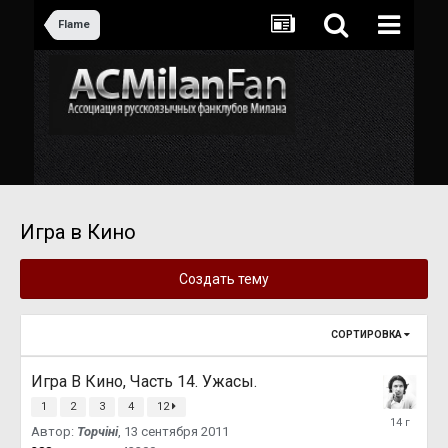
Flame
Игра в Кино
Создать тему
СОРТИРОВКА
Игра В Кино, Часть 14. Ужасы.
1
2
3
4
12
16
Автор:
Topчiнi
,
13 сентября 2011
октября
2011