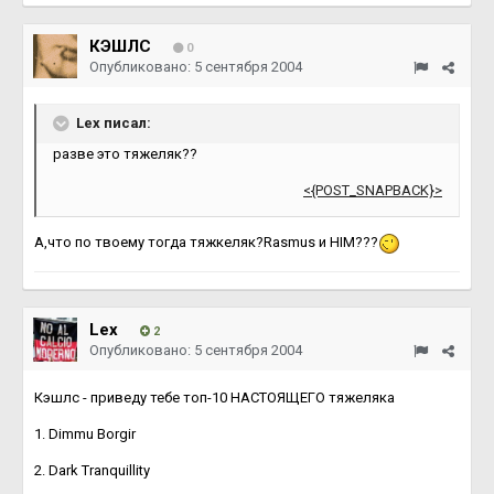
КЭШЛС
0
Опубликовано:
5 сентября 2004
Lex писал:
разве это тяжеляк??
<{POST_SNAPBACK}>
А,что по твоему тогда тяжкеляк?Rasmus и HIM???
Lex
2
Опубликовано:
5 сентября 2004
Кэшлс - приведу тебе топ-10 НАСТОЯЩЕГО тяжеляка
1. Dimmu Borgir
2. Dark Tranquillity