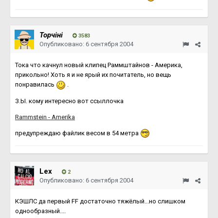
Topчiнi
3583
Опубликовано:
6 сентября 2004
Тока что качнул новый клипец Раммштайнов - Америка,
прикольно! Хоть я и не ярый их почитатель, но вещь
понравилась
.
З.Ы. кому интересно вот ссыллочка
Rammstein - Amerika
предупреждаю файлик весом в 54 метра
Lex
2
Опубликовано:
6 сентября 2004
КЭШЛС да первый FF достаточно тяжёлый...но слишком
однообразный....