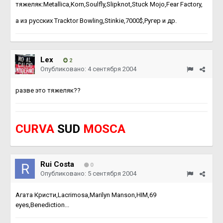
тяжеляк:Metallica,Korn,Soulfly,Slipknot,Stuck Mojo,Fear Factory,
а из русских Tracktor Bowling,Stinkie,7000$,Ругер и др.
Lex
2
Опубликовано:
4 сентября 2004
разве это тяжеляк??
CURVA
SUD
MOSCA
Rui Costa
0
Опубликовано:
5 сентября 2004
Агата Кристи,Lacrimosa,Marilyn Manson,HIM,69
eyes,Benediction...