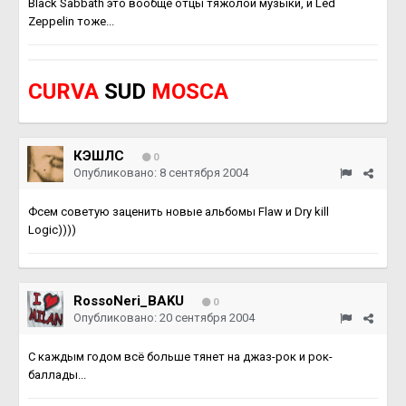
Black Sabbath это вообще отцы тяжолой музыки, и Led
Zeppelin тоже...
CURVA
SUD
MOSCA
КЭШЛС
0
Опубликовано:
8 сентября 2004
Фсем советую заценить новые альбомы Flaw и Dry kill
Logic))))
RossoNeri_BAKU
0
Опубликовано:
20 сентября 2004
С каждым годом всё больше тянет на джаз-рок и рок-
баллады...