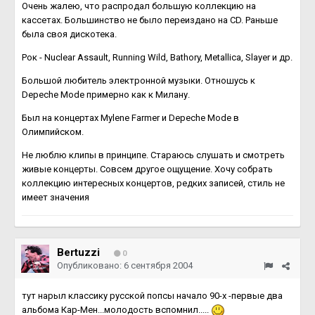
Очень жалею, что распродал большую коллекцию на
кассетах. Большинство не было переиздано на CD. Раньше
была своя дискотека.
Рок - Nuclear Assault, Running Wild, Bathory, Metallica, Slayer и др.
Большой любитель электронной музыки. Отношусь к
Depeche Mode примерно как к Милану.
Был на концертах Mylene Farmer и Depeche Mode в
Олимпийском.
Не люблю клипы в принципе. Стараюсь слушать и смотреть
живые концерты. Совсем другое ощущение. Хочу собрать
коллекцию интересных концертов, редких записей, стиль не
имеет значения
Bertuzzi
0
Опубликовано:
6 сентября 2004
тут нарыл классику русской попсы начало 90-х -первые два
альбома Кар-Мен...молодость вспомнил.....