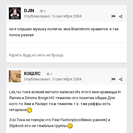
DJIN
0
Опубликовано:
5 сентября 2004
не я слушаю музыку полегче. мне Brainstorm нравится. и так
попса разная
Курить буду,но пить не брошу
КЭШЛС
0
Опубликовано:
5 сентября 2004
Lex,ты тока всякий металл написал.Из этого мне нравицца In
flames и Dimmu Borgir.НО тяжеляк-это понятие общее.Для
кого-то Хим и Расмус тож тяжеляк т.к. там риффы есть
гитарные
З.Ы.Тока не говори,что Fear Factory(особенно ранняя) и
Slipknot-это не тяжёлые группы