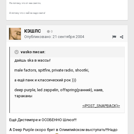
Не потому, что от нее светло,
А потому что с ней не надо света!
КЭШЛС
0
Опубликовано:
21 сентября 2004
vasko писал:
даёшь ska в массы!
male factors, spitfire, private radio, shootki,
а ещё панк и классический рок )))
deep purple, led zeppelin, offspring(ранний), наив,
тараканы
<{POST_SNAPBACK}>
Ещё Дистемпре и ОСОБЕННО Шлюз!!!
А Deep Purple скоро буит в Олимпийском выступать!!!Надо