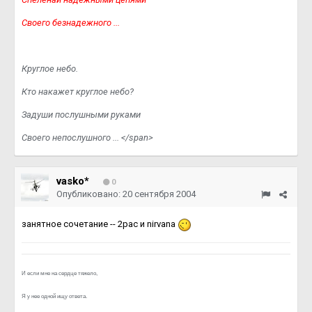
Своего безнадежного ...
Круглое небо.
Кто накажет круглое небо?
Задуши послушными руками
Своего непослушного ... </span>
vasko*
0
Опубликовано:
20 сентября 2004
занятное сочетание -- 2pac и nirvana
И если мне на сердце тяжело,
Я у нее одной ищу ответа.