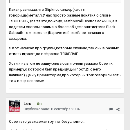
Какая разницца,что Slipknot киндер(как ты
говоришь)металл.У нас просто разные понятия о слове
ТЯЖЕЛЯК.-Для тя это,по-ходу,DeathMetall Всевозможный,а я
под этим словом понимаю более общее понятие(типа Black
Sabbath тож тяжеляк)Кароче всё тяжёлое начиная с
хардрока.
Я вот написал про группы,которые слушаю,так они в разных
стилях играют,но всё равно ТЯЖЁЛЫЕ.
Хотя я на этом не зациукливаюсь,и очень уважаю Queen,к
примеру,о котором был предыдущий пост.(Я с него
начинал).Да и у Брейнсторма,про который тож говорили,есть
тож вещи неплохие.
Lex
2
Опубликовано:
8 сентября 2004
Queen это уважаемая группа, безусловно...