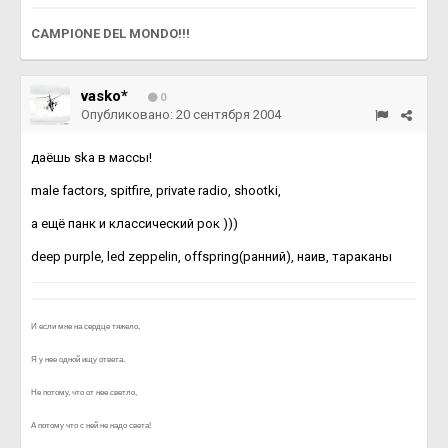
CAMPIONE DEL MONDO!!!
vasko*
0
Опубликовано:
20 сентября 2004
даёшь ska в массы!
male factors, spitfire, private radio, shootki,
а ещё панк и классический рок )))
deep purple, led zeppelin, offspring(ранний), наив, тараканы
И если мне на сердце тяжело,
Я у нее одной ищу ответа.
Не потому, что от нее светло,
А потому что с ней не надо света!