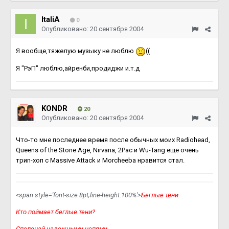
ItaliA
0
Опубликовано:
20 сентября 2004
Я вообще,тяжелую музыку не люблю
((
Я "РэП" люблю,айренби,продиджи и.т.д
KONDR
20
Опубликовано:
20 сентября 2004
Что-то мне последнее время после обычных моих Radiohead,
Queens of the Stone Age, Nirvana, 2Pac и Wu-Tang еще очень
трип-хоп с Massive Attack и Morcheeba нравится стал.
<span style='font-size:8pt;line-height:100%'>
Беглые тени.
Кто поймает беглые тени?
Спеленай надежными цепями