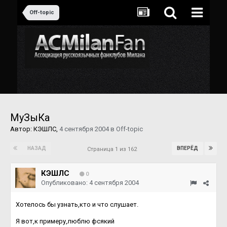
Off-topic
МуЗыКа
Автор:
КЭШЛС
,
4 сентября 2004
в
Off-topic
НАЗАД
ВПЕРЁД
Страница 1 из 162
КЭШЛС
0
Опубликовано:
4 сентября 2004
Хотелось бы узнать,кто и что слушает.
Я вот,к примеру,люблю фсякий