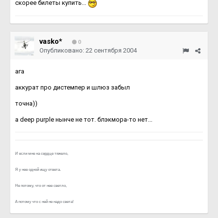
скорее билеты купить...
vasko*
0
Опубликовано:
22 сентября 2004
ага
аккурат про дистемпер и шлюз забыл
точна))
а deep purple нынче не тот. блэкмора-то нет...
И если мне на сердце тяжело,
Я у нее одной ищу ответа.
Не потому, что от нее светло,
А потому что с ней не надо света!