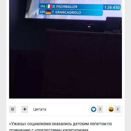
Цитата
2
2
«Ужасы» социализма оказались детским лепетом по
сравнению с «прелестями» капитализма