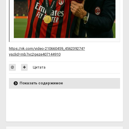
https://vk.com/video-210660459_456239274?
ysclid=mb7vc2geze407144910
Цитата
Показать содержимое