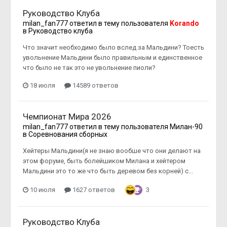
Руководство Клуба
milan_fan777
ответил в тему пользователя
Korando
в
Руководство клуба
Что значит необходимо было вслед за Мальдини? Тоесть
увольнение Мальдини было правильным и единственное
что было не так это не увольнение пиоли?
18 июля
14589 ответов
Чемпионат Мира 2026
milan_fan777
ответил в тему пользователя
Милан-90
в
Соревнования сборных
Хейтеры Мальдини(я не знаю вообше что они делают на
этом форуме, быть болейшиком Милана и хейтером
Мальдини это то же что быть деревом без корней) с...
10 июля
1627 ответов
3
Руководство Клуба