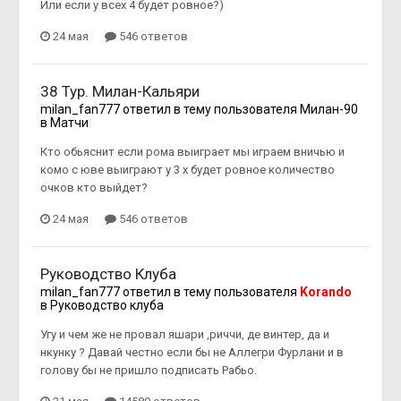
Или если у всех 4 будет ровное?)
24 мая
546 ответов
38 Тур. Милан-Кальяри
milan_fan777
ответил в тему пользователя
Милан-90
в
Матчи
Кто обьяснит если рома выиграет мы играем вничью и
комо с юве выиграют у 3 х будет ровное количество
очков кто выйдет?
24 мая
546 ответов
Руководство Клуба
milan_fan777
ответил в тему пользователя
Korando
в
Руководство клуба
Угу и чем же не провал яшари ,риччи, де винтер, да и
нкунку ? Давай честно если бы не Аллегри Фурлани и в
голову бы не пришло подписать Рабьо.