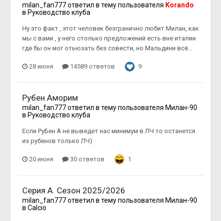
milan_fan777
ответил в тему пользователя
Korando
в
Руководство клуба
Ну это факт , этот человек безгранично любит Милан, как
мы с вами , у него столько предложений есть вне италии
где бы он мог отьюзать без совести, но Мальдини всё...
28 июня
14589 ответов
9
Рубен Аморим
milan_fan777
ответил в тему пользователя
Милан-90
в
Руководство клуба
Если РуБен А не выведет нас минимум в ЛЧ то останется
из рубенов только ЛЧ)
20 июня
30 ответов
1
Серия А. Сезон 2025/2026
milan_fan777
ответил в тему пользователя
Милан-90
в
Calcio