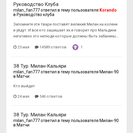
Руководство Клуба
milan_fan777
ответил в тему пользователя
Korando
в
Руководство клуба
Запомните эти твари поставят великий Милан на колени
и уйдут. И все кто зашишает их и говорит про Мальдини
негативно это нелюди которые должны быть забанены...
25 мая
14589 ответов
1
38 Тур. Милан-Кальяри
milan_fan777
ответил в тему пользователя
Милан-90
в
Матчи
Кто выйдет
24 мая
546 ответов
38 Тур. Милан-Кальяри
milan_fan777
ответил в тему пользователя
Милан-90
в
Матчи