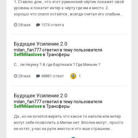
1. Ставлю дом , что этот румынский чёртик покажет свой
уровень и покатит интер к чёрту где им и место. 2.
хорошо что спалл остаётся , всегда считал его слабым...
28 мая
1574 ответа
Будущее Усиление 2.0
milan_fan777
ответил в тему пользователя
SelfMilanlove
в
Трансферы
С... ли Нкунку ? А где Бартезаги ? Где Меньян ?
28 мая
48881 ответ
1
Будущее Усиление 2.0
milan_fan777
ответил в тему пользователя
SelfMilanlove
в
Трансферы
Да , но не хочется верить что какое то наполи или интер
могут себе позволить а Милан нет. Вполне могут , просто
не хотят, у нас на руле жмоты и что еше страшнее...