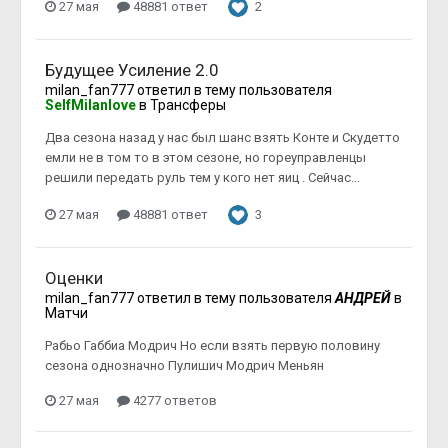
27 мая
48881 ответ
2
Будущее Усиление 2.0
milan_fan777
ответил в тему пользователя
SelfMilanlove
в
Трансферы
Два сезона назад у нас был шанс взять Конте и Скудетто
емли не в том то в этом сезоне, но гореуправленцы
решили передать руль тем у кого нет яиц . Сейчас...
27 мая
48881 ответ
3
Оценки
milan_fan777
ответил в тему пользователя
АНДРЕЙ
в
Матчи
Рабьо Габбиа Модрич Но если взять первую половину
сезона однозначно Пулишич Модрич Меньян
27 мая
4277 ответов