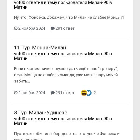
vot00
ответил в тему пользователя
Милан-90
в
Матчи
Ну что, Фонсека, докажем, что Милан не слабее Монцы?!
2 ноября 2024
291 ответ
11 Тур. Монца-Милан
vot00
ответил в тему пользователя
Милан-90
в
Матчи
Если вырвем ничью - нужно дать ещё шанс "тренеру",
ведь Монца не слабая команда, уже могла пару мячей
забить...
2 ноября 2024
291 ответ
2
8 Тур. Милан-Удинезе
vot00
ответил в тему пользователя
Милан-90
в
Матчи
Пусть уже объявят сбор денег на отступные Фонсека и
пусть он валит...