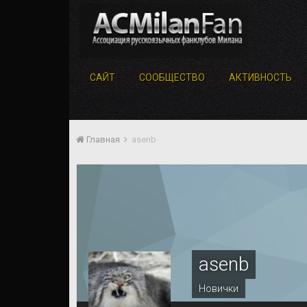
САЙТ
СООБЩЕСТВО
АКТИВНОСТЬ
Главная
asenb
asenb
Новички