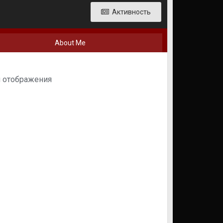
Активность
About Me
я отображения