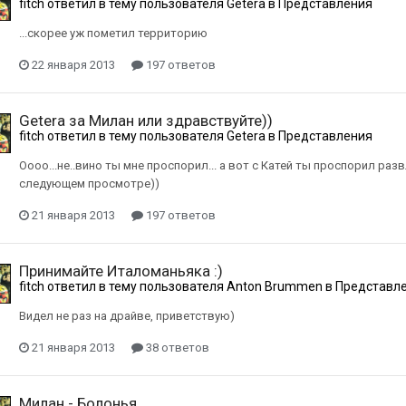
fitch
ответил в тему пользователя
Getera
в
Представления
...скорее уж пометил территорию
22 января 2013
197 ответов
Getera за Милан или здравствуйте))
fitch
ответил в тему пользователя
Getera
в
Представления
Оооо...не..вино ты мне проспорил... а вот с Катей ты проспорил ра
следующем просмотре))
21 января 2013
197 ответов
Принимайте Италоманьяка :)
fitch
ответил в тему пользователя
Anton Brummen
в
Представл
Видел не раз на драйве, приветствую)
21 января 2013
38 ответов
Милан - Болонья