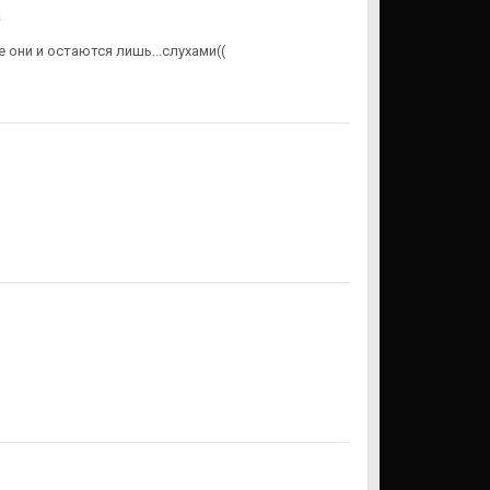
а
 они и остаются лишь...слухами((