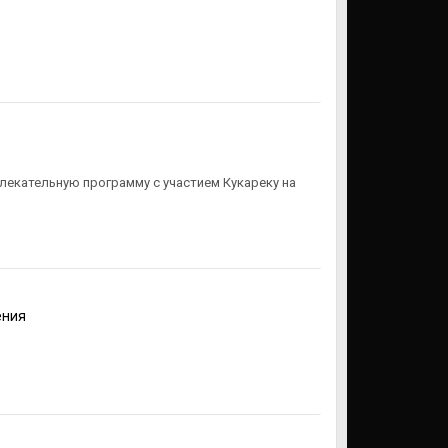
звлекательную программу с участием Кукареку на
ения