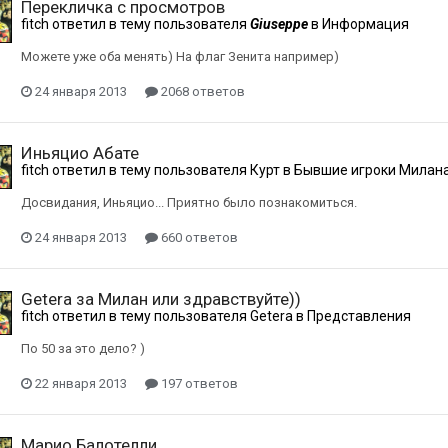
Перекличка с просмотров
fitch
ответил в тему пользователя
Giuseppe
в
Информация
Можете уже оба менять) На флаг Зенита например)
24 января 2013
2068 ответов
Иньяцио Абате
fitch
ответил в тему пользователя
Курт
в
Бывшие игроки Милан
Досвидания, Иньяцио... Приятно было познакомиться.
24 января 2013
660 ответов
Getera за Милан или здравствуйте))
fitch
ответил в тему пользователя
Getera
в
Представления
По 50 за это дело? )
22 января 2013
197 ответов
Марио Балотелли