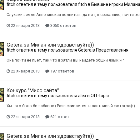
fitch
ответил в тему пользователя
fitch
в
Бывшие игроки Милан
Слухами земля Аппенинская полнится...да вот, к сожалнию, почти все
22 января 2013
3050 ответов
Getera за Милан или здравствуйте))
fitch
ответил в тему пользователя
Getera
в
Представления
Она почти не пьет, так что врятли вы найдете общий язык :-P
22 января 2013
197 ответов
Конкурс "Мисс сайта"
fitch
ответил в тему пользователя
alex
в
Off-topic
Хм...это бвло бв забавно) Разыскивается талантливый фотограф)
22 января 2013
621 ответ
Getera за Милан или здравствуйте))