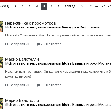
Страница 5 из
1
2
3
4
5
6
7
НАЗАД
ВПЕРЁД
Перекличка с просмотров
fitch
ответил в тему пользователя
Giuseppe
в
Информация
Минск-2 - 2 человека. Мы с Гетерой у меня собрались из-за повальн
5 февраля 2013
2068 ответов
Марио Балотелли
fitch
ответил в тему пользователя
fitch
в
Бывшие игроки Милан
Незачем нам Фернандо... Он делает с командами тоже самое, что и Б
команде вместе)
5 февраля 2013
3050 ответов
Марио Балотелли
fitch
ответил в тему пользователя
fitch
в
Бывшие игроки Милан