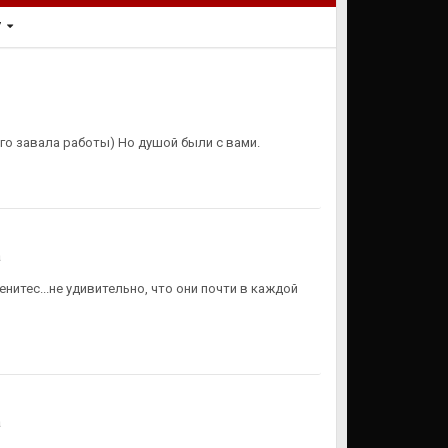
 7
ого завала работы) Но душой были с вами.
а
енитес...не удивительно, что они почти в каждой
а