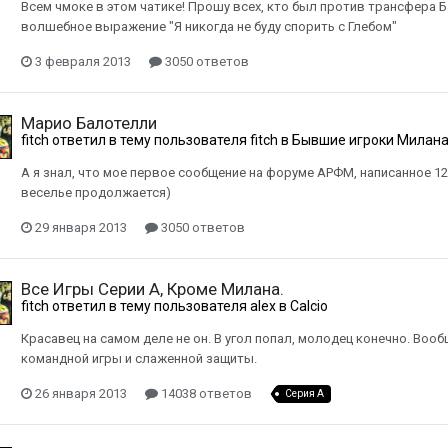
Всем чмоке в этом чатике! Прошу всех, кто был против трансфера Б
волшебное выражение "Я никогда не буду спорить с Глебом"
3 февраля 2013
3050 ответов
Марио Балотелли
fitch
ответил в тему пользователя
fitch
в
Бывшие игроки Милан
А я знал, что мое первое сообщение на форуме АРФМ, написанное 12
веселье продолжается)
29 января 2013
3050 ответов
Все Игры Серии А, Кроме Милана.
fitch
ответил в тему пользователя
alex
в
Calcio
Красавец на самом деле не он. В угол попал, молодец конечно. Воо
командной игры и слаженной защиты.
26 января 2013
14038 ответов
Серия А