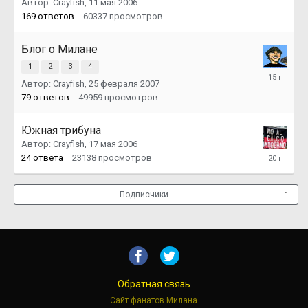
Автор:
Crayfish
,
11 мая 2006
сентября
2018
169
ответов
60337
просмотров
Блог о Милане
1
2
3
4
20
Автор:
Crayfish
,
25 февраля 2007
октября
2010
79
ответов
49959
просмотров
Южная трибуна
Автор:
Crayfish
,
17 мая 2006
29
24
ответа
23138
просмотров
мая
2006
Подписчики
1
Обратная связь
Сайт фанатов Милана