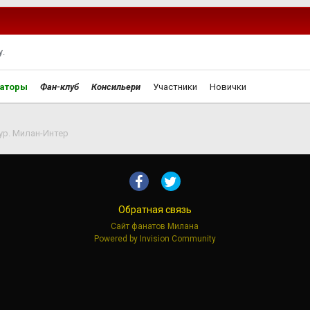
.
аторы
Фан-клуб
Консильери
Участники
Новички
Тур. Милан-Интер
Обратная связь
Сайт фанатов Милана
Powered by Invision Community