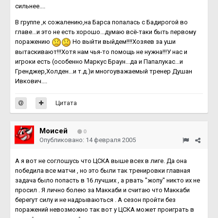
сильнее....
В группе ,к сожалению,на Барса попалась с Бадирогой во
главе...и это не есть хорошо...думаю всё-таки быть первому
поражению
Но выйти выйдем!!!!Хозяев за уши
вытаскивают!!!Хотя нам чья-то помощь не нужна!!!У нас и
игроки есть (особенно Маркус Браун...да и Папалукас...и
Гренджер,Холден...и т.д.)и многоуважаемый тренер Душан
Ивкович....
Цитата
Моисей
0
Опубликовано:
14 февраля 2005
А я вот не соглошусь что ЦСКА выше всех в лиге. Да она
победила все матчи , но это были так тренировки главная
задача было попасть в 16 лучших , а рвать "жопу" никто их не
просил . Я лично болею за Маккаби и считаю что Маккаби
берегут силу и не надрываються . А сезон пройти без
поражений невозможно так вот у ЦСКА может проиграть в