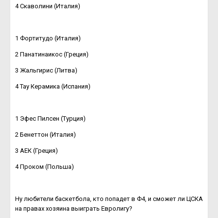
4 Скаволини (Италия)
1 Фортитудо (Италия)
2 Панатинаикос (Греция)
3 Жальгирис (Литва)
4 Тау Керамика (Испания)
1 Эфес Пилсен (Турция)
2 Бенеттон (Италия)
3 АЕК (Греция)
4 Проком (Польша)
Ну любители баскетбола, кто попадет в Ф4, и сможет ли ЦСКА
на правах хозяина выиграть Евролигу?