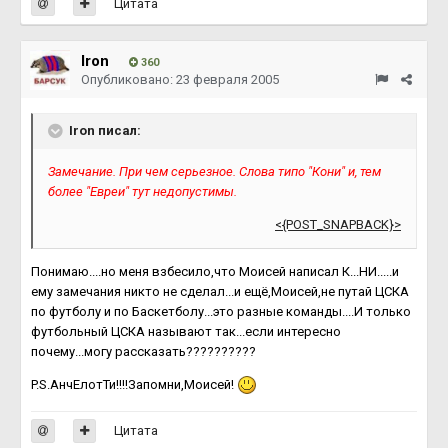
Цитата
Iron
360
Опубликовано:
23 февраля 2005
Iron писал:
Замечание. При чем серьезное. Слова типо "Кони" и, тем
более "Евреи" тут недопустимы.
<{POST_SNAPBACK}>
Понимаю....но меня взбесило,что Моисей написал К...НИ.....и
ему замечания никто не сделал...и ещё,Моисей,не путай ЦСКА
по футболу и по Баскетболу...это разные команды....И только
футбольный ЦСКА называют так...если интересно
почему...могу рассказать??????????
P.S.АнчЕлотТи!!!!Запомни,Моисей!
Цитата