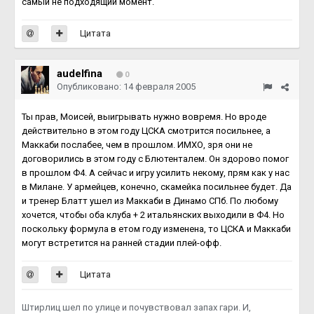
самый не подходящий момент.
Цитата
audelfina
0
Опубликовано:
14 февраля 2005
Ты прав, Моисей, выигрывать нужно вовремя. Но вроде
действительно в этом году ЦСКА смотрится посильнее, а
Маккаби послабее, чем в прошлом. ИМХО, зря они не
договорились в этом году с Блютенталем. Он здорово помог
в прошлом Ф4. А сейчас и игру усилить некому, прям как у нас
в Милане. У армейцев, конечно, скамейка посильнее будет. Да
и тренер Блатт ушел из Маккаби в Динамо СПб. По любому
хочется, чтобы оба клуба + 2 итальянских выходили в Ф4. Но
поскольку формула в етом году изменена, то ЦСКА и Маккаби
могут встретится на ранней стадии плей-офф.
Цитата
Штирлиц шел по улице и почувствовал запах гари. И,