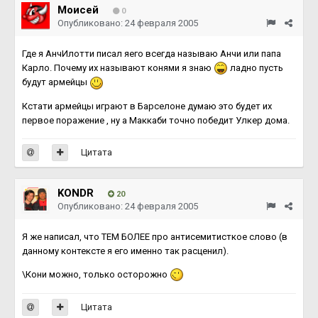
Моисей
0
Опубликовано:
24 февраля 2005
Где я АнчИлотти писал яего всегда называю Анчи или папа
Карло. Почему их называют конями я знаю
ладно пусть
будут армейцы
Кстати армейцы играют в Барселоне думаю это будет их
первое поражение , ну а Маккаби точно победит Улкер дома.
Цитата
KONDR
20
Опубликовано:
24 февраля 2005
Я же написал, что ТЕМ БОЛЕЕ про антисемитисткое слово (в
данному контексте я его именно так расценил).
\Кони можно, только осторожно
Цитата