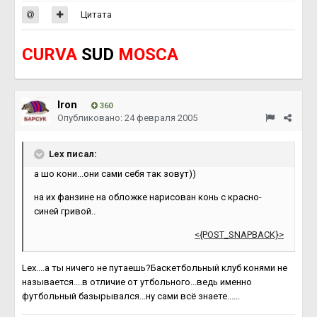
Цитата
CURVA
SUD
MOSCA
Iron
360
Опубликовано:
24 февраля 2005
Lex писал:
а шо кони...они сами себя так зовут))
на их фанзине на обложке нарисован конь с красно-
синей гривой..
<{POST_SNAPBACK}>
Lex....а ты ничего не путаешь?Баскетбольный клуб конями не
называется....в отличие от утбольного...ведь именно
футбольный базырывался...ну сами всё знаете......