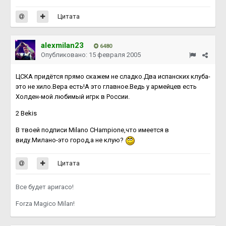
Цитата
alexmilan23
6480
Опубликовано:
15 февраля 2005
ЦСКА придётся прямо скажем не сладко.Два испанских клуба-
это не хило.Вера есть!А это главное.Ведь у армейцев есть
Холден-мой любимый игрк в России.
2 Bekis
В твоей подписи Milano CHampione,что имеется в
виду.Милано-это город,а не клую?
Цитата
Все будет аригасо!
Forza Magico Milan!