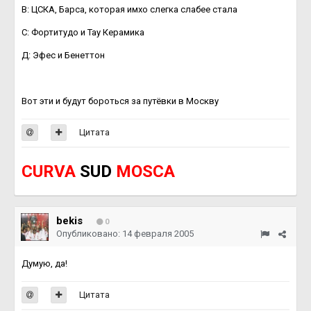
В: ЦСКА, Барса, которая имхо слегка слабее стала
C: Фортитудо и Тау Керамика
Д: Эфес и Бенеттон
Вот эти и будут бороться за путёвки в Москву
Цитата
CURVA
SUD
MOSCA
bekis
0
Опубликовано:
14 февраля 2005
Думую, да!
Цитата