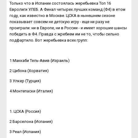
Только что в Испании состоялась жеребьевка Топ 16
Евролиги УЛЕБ. А Финал четырех лучших команд (Ф4) в етом
году, как известно в Москве. ЦСКА в нынешнем сезоне
показывает совсем не детскую игру - еще ни разу не
проиграли: ни в Европе, ни в России - и имеет хорошие шансы
победить в Ф4. Правда с жребием им не то, чтобы сильно
подфартило. Вот жеребьевка всех групп:
1 Маккаби Тель-Авив (Израиль)
2 Цибона (Хорватия)
3 Улкер (Турция)
4 Монтепаски (Италия)
1. ЦСКА (Россия)
2 Барселона (Испания)
3 Реал (Испания)