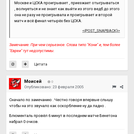
Москве и ЦСКА проигрывает , приезжает отыгрываться
, волнуеться и не знает как выйти из этого ведб до этого
она не разу не проигрывала и проигрывает и второй
матч и всё финал четырёх без ЦСКА.
<{POST_SNAPBACK}>
Замечание. При чем серьезное. Слова типо "Кони" и, тем более
"Евреи" тут недопустимы.
Цитата
Моисей
0
Опубликовано:
23 февраля 2005
Сначало по замечанию . Честно говоря впервые слышу
чтобы на это звучало как оскорбление ну да ладно .
Блюменталь провёл 6 минут в последнем матче Бенетона
набрал 0 очков.