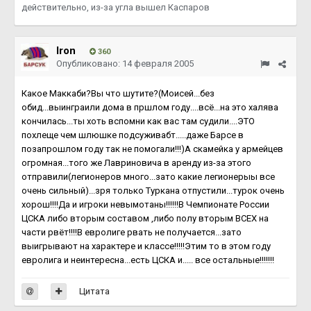
действительно, из-за угла вышел Каспаров
Iron
360
Опубликовано:
14 февраля 2005
Какое Маккаби?Вы что шутите?(Моисей...без
обид...выинграили дома в пршлом году....всё...на это халява
кончилась...ты хоть вспомни как вас там судили....ЭТО
похлеще чем шлюшке подсуживабт.....даже Барсе в
позапрошлом году так не помогали!!!)А скамейка у армейцев
огромная...того же Лавриновича в аренду из-за этого
отправили(легионеров много...зато какие легионерыы все
очень сильный)...зря только Туркана отпустили...турок очень
хорош!!!!Да и игроки невымотаны!!!!!!В Чемпионате России
ЦСКА либо вторым составом ,либо полу вторым ВСЕХ на
части рвёт!!!!В евролиге рвать не получается...зато
выигрывают на характере и классе!!!!!Этим то в этом году
евролига и неинтересна...есть ЦСКА и..... все остальные!!!!!!!
Цитата