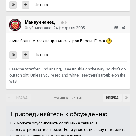
Цитата
Манкунианец
0
Опубликовано:
24 февраля 2005
а мне больше всех понравился игрок Барсы- Fucka
Цитата
I see the Stretford End arising, I see trouble on the way, So don't go
out tonight, Unless you're red and white I see there's trouble on the
way!
НАЗАД
ВПЕРЁД
Страница 1 из 120
Присоединяйтесь к обсуждению
Вы можете опубликовать сообщение сейчас, а
зарегистрироваться позже. Если у вас есть аккаунт,
войдите
в него
для написания от своего имени.