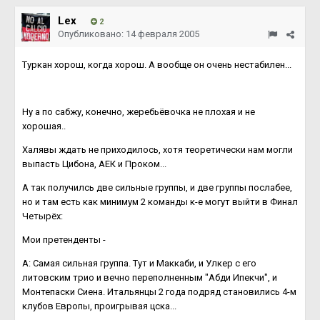
Lex
2
Опубликовано:
14 февраля 2005
Туркан хорош, когда хорош. А вообще он очень нестабилен...
Ну а по сабжу, конечно, жеребьёвочка не плохая и не
хорошая..
Халявы ждать не приходилось, хотя теоретически нам могли
выпасть Цибона, АЕК и Проком...
А так получилсь две сильные группы, и две группы послабее,
но и там есть как минимум 2 команды к-е могут выйти в Финал
Четырёх:
Мои претенденты -
А: Самая сильная группа. Тут и Маккаби, и Улкер с его
литовским трио и вечно переполненным "Абди Ипекчи", и
Монтепаски Сиена. Итальянцы 2 года подряд становились 4-м
клубов Европы, проигрывая цска...