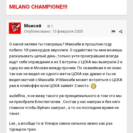
MILANO CHAMPIONE!!!
Моисей
0
Опубликовано:
15 февраля 2005
О какой халяве ты говоришь? Маккаби в прошлом году
побило 10! реккордов евролиги. О судействе ты мне можешь
расказывать целый день ,только учти проигравшие всегда
ищут себе оправдание и из 3 встречь с ЦСКА мы выиграли 2 и
одну из них в Москве между прочим. По скамейкам я не знаю
так как не видел не одного матча ЦСКА как думаю и ты не
видел матчей с Маккаби. И Маккаби может встреться с ЦСКА
уже в плейоффе если ЦСКА займёт 2 место.
audelfina , я не вижу такого уж пренципиального в том что мы
не приобрели Блютенталем . Состав у нас наигран и без него
главное чтобы Вуйчич заиграл , а то он последнее время не
тянет.
Lex , а вообще то в Улкере самое сильное звено как раз
турецкое трио.