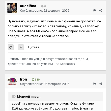
audelfina
0
Опубликовано:
22 февраля 2005
Ну все-таки, я думаю, что кони мимо финала не пролетят. Уж
больно велик у них запас. Хотя голову, конешна, не положу.
Все бывает. А вот Маккаби - большой вопрос. Все же я по
поводу Блютенталя с тобой не согласен!
Цитата
Штирлиц шел по улице и почувствовал запах гари. И,
действительно, из-за угла вышел Каспаров
Iron
360
Опубликовано:
22 февраля 2005
Моисей писал:
audelfina а почему ты уверен что кони будут в финале .
Ещё далеко не всё ясно . Представь плейофф матч в