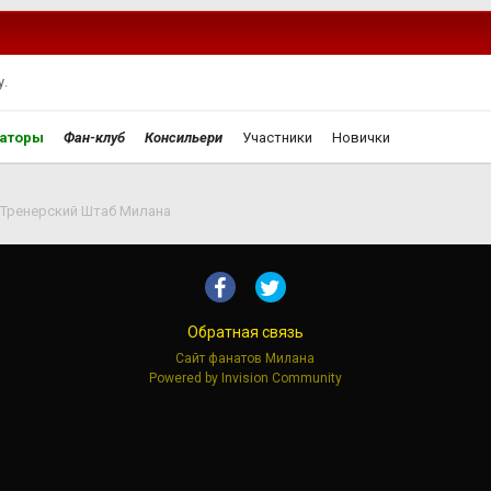
.
аторы
Фан-клуб
Консильери
Участники
Новички
Тренерский Штаб Милана
Обратная связь
Сайт фанатов Милана
Powered by Invision Community