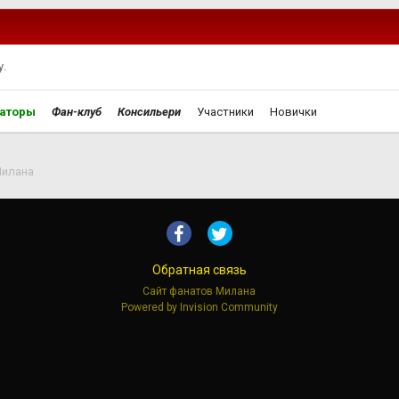
.
аторы
Фан-клуб
Консильери
Участники
Новички
Милана
Обратная связь
Сайт фанатов Милана
Powered by Invision Community