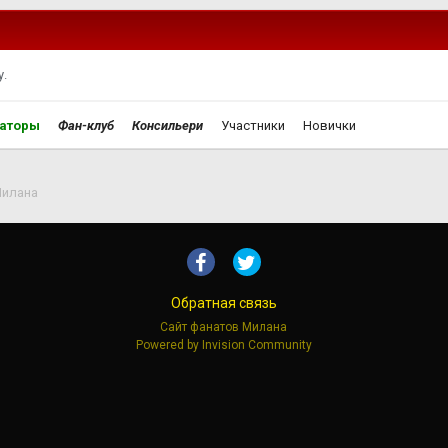
.
аторы
Фан-клуб
Консильери
Участники
Новички
Милана
Обратная связь
Сайт фанатов Милана
Powered by Invision Community